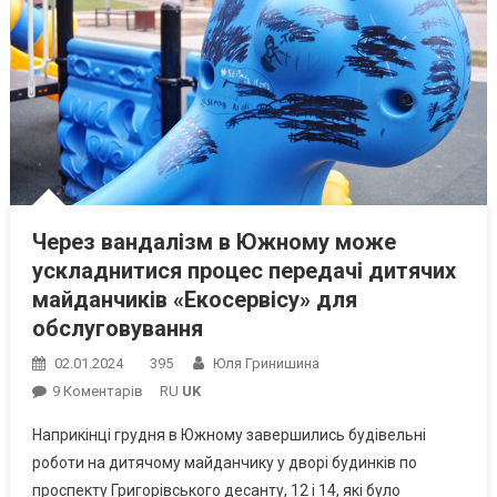
Через вандалізм в Южному може
ускладнитися процес передачі дитячих
майданчиків «Екосервісу» для
обслуговування
02.01.2024
395
Юля Гринишина
До
9 Коментарів
RU
UK
Через
Наприкінці грудня в Южному завершились будівельні
Вандалізм
роботи на дитячому майданчику у дворі будинків по
В
проспекту Григорівського десанту, 12 і 14, які було
Южному