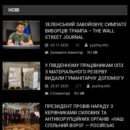
НОВІ
ЗЕЛЕНСЬКИЙ ЗАВОЙОВУЄ СИМПАТІЇ
ВИБОРЦІВ ТРАМПА – THE WALL
STREET JOURNAL.
52
02.11.2025
yuzhny.info
on
Залишити коментар
RU
UK
Зеленський
завойовує
У ПІВДЕННОМУ ПРАЦІВНИКАМ ОПЗ
симпатії
З МАТЕРІАЛЬНОГО РЕЗЕРВУ
виборців
ВИДАЛИ ГУМАНІТАРНУ ДОПОМОГУ
Трампа
271
25.07.2025
yuzhny.info
–
до
2 Коментарі
RU
UK
The
У
Wall
Південному
ПРЕЗИДЕНТ ПРОВІВ НАРАДУ З
Street
працівникам
КЕРІВНИКАМИ СИЛОВИХ ТА
Journal.
ОПЗ
АНТИКОРУПЦІЙНИХ ОРГАНІВ: «НАШ
з
СПІЛЬНИЙ ВОРОГ — РОСІЙСЬКІ
матеріального