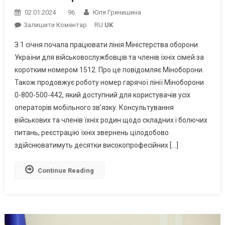
02.01.2024
96
Юля Гринишина
On
Залишити Коментар
RU
UK
Для
З 1 січня почала працювати лінія Міністерства оборони
Військових
України для військовослужбовців та членів їхніх сімей за
Та
коротким номером 1512. Про це повідомляє Міноборони.
Їхніх
Також продовжує роботу номер гарячої лінії Міноборони
Родин
Запрацював
0-800-500-442, який доступний для користувачів усіх
Короткий
операторів мобільного зв’язку. Консультування
Номер
військових та членів їхніх родин щодо складних і болючих
Гарячої
питань, реєстрацію їхніх звернень цілодобово
Лінії
здійснюватимуть десятки високопрофесійних […]
Міноборони
Continue Reading