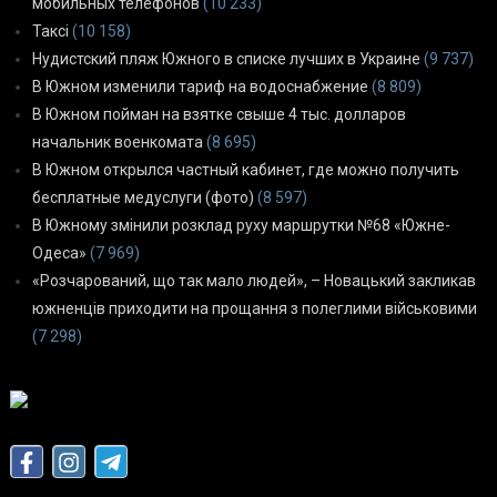
мобильных телефонов
(10 233)
Таксі
(10 158)
Нудистский пляж Южного в списке лучших в Украине
(9 737)
В Южном изменили тариф на водоснабжение
(8 809)
В Южном пойман на взятке свыше 4 тыс. долларов
начальник военкомата
(8 695)
В Южном открылся частный кабинет, где можно получить
бесплатные медуслуги (фото)
(8 597)
В Южному змінили розклад руху маршрутки №68 «Южне-
Одеса»
(7 969)
«Розчарований, що так мало людей», – Новацький закликав
южненців приходити на прощання з полеглими військовими
(7 298)