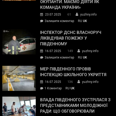
ОКУПАНТИ. МАЄМО ДІЯТИ ЯК
резерву
КОМАНДА УКРАЇНИ»
видали
61
23.07.2025
yuzhny.info
гуманітарну
on
Залишити коментар
RU
UK
допомогу
Президент
провів
ІНСПЕКТОР ДСНС ВЛАСНОРУЧ
нараду
ЛІКВІДУВАВ ПОЖЕЖУ У
з
ПІВДЕННОМУ
керівниками
149
16.07.2025
yuzhny.info
силових
on
Залишити коментар
RU
UK
та
Інспектор
антикорупційних
ДСНС
МЕР ПІВДЕННОГО ПРОВІВ
органів:
власноруч
ІНСПЕКЦІЮ ШКІЛЬНОГО УКРИТТЯ
«Наш
ліквідував
спільний
136
16.07.2025
yuzhny.info
пожежу
ворог
до
1 Коментар
RU
UK
у
—
Мер
Південному
російські
Південного
ВЛАДА ПІВДЕННОГО ЗУСТРІЛАСЯ З
окупанти.
провів
ПРЕДСТАВНИКАМИ МОЛОДІЖНОЇ
Маємо
інспекцію
РАДИ: ЩО ОБГОВОРЮВАЛИ
діяти
шкільного