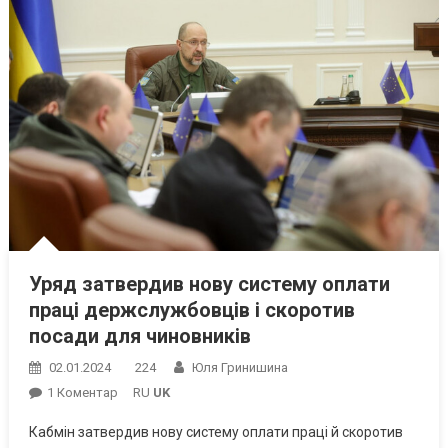
Уряд затвердив нову систему оплати
праці держслужбовців і скоротив
посади для чиновників
02.01.2024
224
Юля Гринишина
До
1 Коментар
RU
UK
Уряд
Кабмін затвердив нову систему оплати праці й скоротив
Затвердив