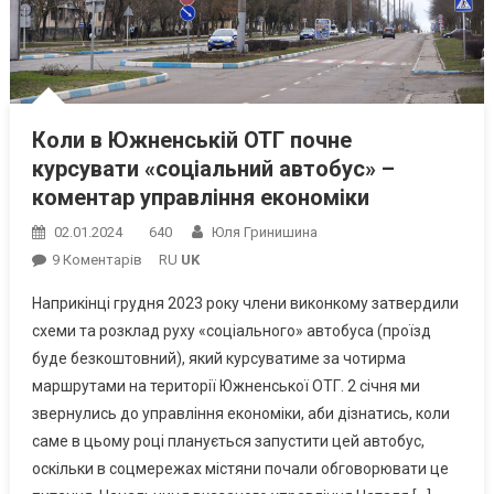
Коли в Южненській ОТГ почне
курсувати «соціальний автобус» –
коментар управління економіки
02.01.2024
640
Юля Гринишина
До
9 Коментарів
RU
UK
Коли
Наприкінці грудня 2023 року члени виконкому затвердили
В
схеми та розклад руху «соціального» автобуса (проїзд
Южненській
буде безкоштовний), який курсуватиме за чотирма
ОТГ
маршрутами на території Южненської ОТГ. 2 січня ми
Почне
Курсувати
звернулись до управління економіки, аби дізнатись, коли
«соціальний
саме в цьому році планується запустити цей автобус,
Автобус»
оскільки в соцмережах містяни почали обговорювати це
–