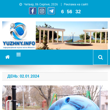
Четвер, 06 Серпня, 2026
Реклама на сайті
6
:
56
:
33
YUZHNY.INFO
информационный портал города Южный
ДЕНЬ:
02.01.2024