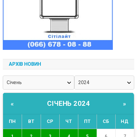
АРХІВ НОВИН
СІЧЕНЬ 2024
«
»
ПН
ВТ
СР
ЧТ
ПТ
СБ
НД
1
2
3
4
5
6
7