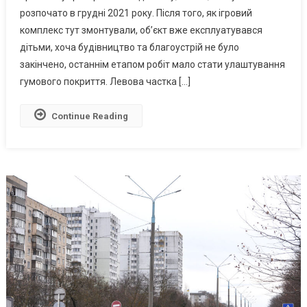
розпочато в грудні 2021 року. Після того, як ігровий
Може
Ускладнитися
комплекс тут змонтували, об’єкт вже експлуатувався
Процес
дітьми, хоча будівництво та благоустрій не було
Передачі
закінчено, останнім етапом робіт мало стати улаштування
Дитячих
гумового покриття. Левова частка […]
Майданчиків
«Екосервісу»
Continue Reading
Для
Обслуговування