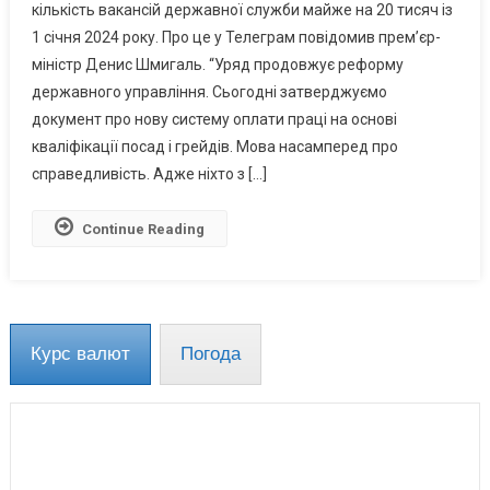
кількість вакансій державної служби майже на 20 тисяч із
Нову
1 січня 2024 року. Про це у Телеграм повідомив прем’єр-
Систему
міністр Денис Шмигаль. “Уряд продовжує реформу
Оплати
Праці
державного управління. Сьогодні затверджуємо
Держслужбовців
документ про нову систему оплати праці на основі
І
кваліфікації посад і грейдів. Мова насамперед про
Скоротив
справедливість. Адже ніхто з […]
Посади
Для
Continue Reading
Чиновників
Курс валют
Погода