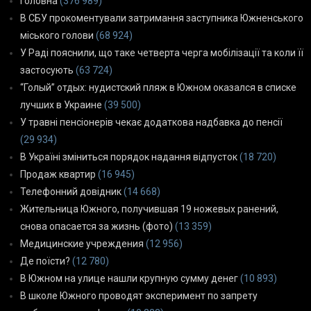
Головна
(376 989)
В СБУ прокоментували затримання заступника Южненського
міського голови
(68 924)
У Раді пояснили, що таке четверта черга мобілізації та коли її
застосують
(63 724)
“Голый” отдых: нудистский пляж в Южном оказался в списке
лучших в Украине
(39 500)
У травні пенсіонерів чекає додаткова надбавка до пенсії
(29 934)
В Україні зміниться порядок надання відпусток
(18 720)
Продаж квартир
(16 945)
Телефонний довідник
(14 668)
Жительница Южного, получившая 19 ножевых ранений,
снова опасается за жизнь (фото)
(13 359)
Медицинские учреждения
(12 956)
Де поїсти?
(12 780)
В Южном на улице нашли крупную сумму денег
(10 893)
В школе Южного проводят эксперимент по запрету