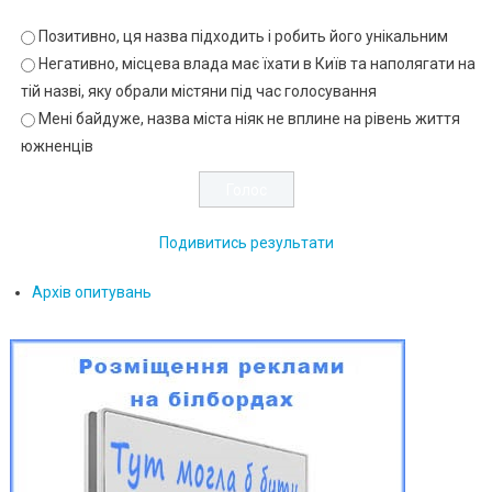
Позитивно, ця назва підходить і робить його унікальним
Негативно, місцева влада має їхати в Київ та наполягати на
тій назві, яку обрали містяни під час голосування
Мені байдуже, назва міста ніяк не вплине на рівень життя
южненців
Подивитись результати
Архів опитувань