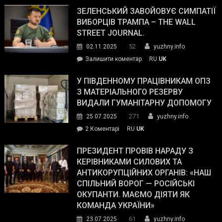
ЗЕЛЕНСЬКИЙ ЗАВОЙОВУЄ СИМПАТІЇ
ВИБОРЦІВ ТРАМПА – THE WALL
STREET JOURNAL.
52
02.11.2025
yuzhny.info
on
Залишити коментар
RU
UK
Зеленський
завойовує
У ПІВДЕННОМУ ПРАЦІВНИКАМ ОПЗ
симпатії
З МАТЕРІАЛЬНОГО РЕЗЕРВУ
виборців
ВИДАЛИ ГУМАНІТАРНУ ДОПОМОГУ
Трампа
271
25.07.2025
yuzhny.info
–
до
2 Коментарі
RU
UK
The
У
Wall
Південному
ПРЕЗИДЕНТ ПРОВІВ НАРАДУ З
Street
працівникам
КЕРІВНИКАМИ СИЛОВИХ ТА
Journal.
ОПЗ
АНТИКОРУПЦІЙНИХ ОРГАНІВ: «НАШ
з
СПІЛЬНИЙ ВОРОГ — РОСІЙСЬКІ
матеріального
ОКУПАНТИ. МАЄМО ДІЯТИ ЯК
резерву
КОМАНДА УКРАЇНИ»
видали
61
23.07.2025
yuzhny.info
гуманітарну