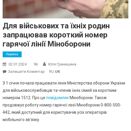
Для військових та їхніх родин
запрацював короткий номер
гарячої лінії Міноборони
Украина
02.01.2024
96
Юля Гринишина
On
Залишити Коментар
RU
UK
Для
З 1 січня почала працювати лінія Міністерства оборони України
Військових
для військовослужбовців та членів їхніх сімей за коротким
Та
номером 1512. Про це
повідомляє
Міноборони. Також
Їхніх
продовжує роботу номер гарячої лінії Міноборони 0-800-500-
Родин
Запрацював
442, який доступний для користувачів усіх операторів
Короткий
мобільного зв’язку.
Номер