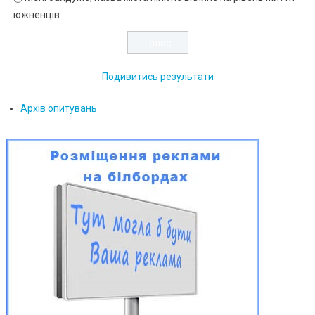
южненців
Подивитись результати
Архів опитувань