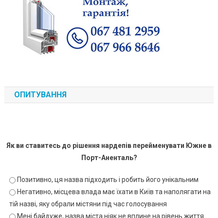
ОПИТУВАННЯ
Як ви ставитесь до рішення нардепів перейменувати Южне в
Порт-Аненталь?
Позитивно, ця назва підходить і робить його унікальним
Негативно, місцева влада має їхати в Київ та наполягати на
тій назві, яку обрали містяни під час голосування
Мені байдуже, назва міста ніяк не вплине на рівень життя