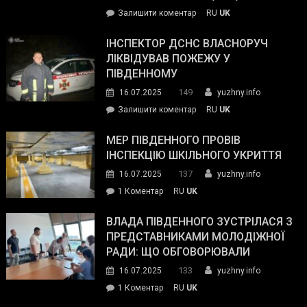
on
Залишити коментар
RU
UK
допомогу
Президент
провів
ІНСПЕКТОР ДСНС ВЛАСНОРУЧ
нараду
ЛІКВІДУВАВ ПОЖЕЖУ У
з
ПІВДЕННОМУ
керівниками
149
16.07.2025
yuzhny.info
силових
on
Залишити коментар
RU
UK
та
Інспектор
антикорупційних
ДСНС
МЕР ПІВДЕННОГО ПРОВІВ
органів:
власноруч
ІНСПЕКЦІЮ ШКІЛЬНОГО УКРИТТЯ
«Наш
ліквідував
спільний
137
16.07.2025
yuzhny.info
пожежу
ворог
до
1 Коментар
RU
UK
у
—
Мер
Південному
російські
Південного
ВЛАДА ПІВДЕННОГО ЗУСТРІЛАСЯ З
окупанти.
провів
ПРЕДСТАВНИКАМИ МОЛОДІЖНОЇ
Маємо
інспекцію
РАДИ: ЩО ОБГОВОРЮВАЛИ
діяти
шкільного
133
16.07.2025
yuzhny.info
як
укриття
команда
до
1 Коментар
RU
UK
України»
Влада