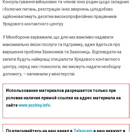
Гарячої
Консультування військових та членів їхніх родин щодо складних
Лінії
і болючих питань, реєстрацію їхніх звернень цілодобово
Міноборони
здійснюватимуть десятки високопрофесійних працівників
Урядового контактного центру.
У Міноборони зауважили, що для них важливо надавати
максимально якісні послуги та підтримку, адже йдеться про
вирішення проблем Захисників та Захисниць. Відповідати на
запити будуть найкращі спеціалісти Урядового контактного
центру, серед них і психологи, які зможуть надати необхідну
допомогу, – запевнили у міністерстві.
Использование материалов разрешается только при
условии наличия прямой ссылки на адрес материала на
сайте
www.yuzhny.info.
Подписывайтесь на наш канал в
Telegram
и наш аккаунт в