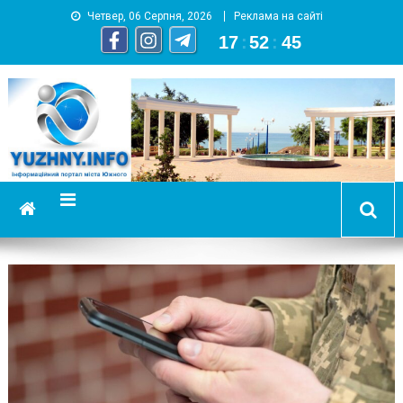
Четвер, 06 Серпня, 2026
Реклама на сайті
17
:
52
:
45
YUZHNY.INFO
информационный портал города Южный