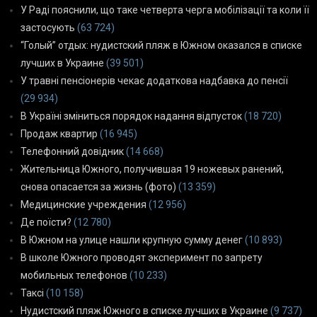
У Раді пояснили, що таке четверта черга мобілізації та коли її
застосують
(63 724)
“Голый” отдых: нудистский пляж в Южном оказался в списке
лучших в Украине
(39 501)
У травні пенсіонерів чекає додаткова надбавка до пенсії
(29 934)
В Україні зміниться порядок надання відпусток
(18 720)
Продаж квартир
(16 945)
Телефонний довідник
(14 668)
Жительница Южного, получившая 19 ножевых ранений,
снова опасается за жизнь (фото)
(13 359)
Медицинские учреждения
(12 956)
Де поїсти?
(12 780)
В Южном на улице нашли крупную сумму денег
(10 893)
В школе Южного проводят эксперимент по запрету
мобильных телефонов
(10 233)
Таксі
(10 158)
Нудистский пляж Южного в списке лучших в Украине
(9 737)