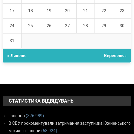
17
18
19
20
21
22
23
24
25
26
27
28
29
30
31
« Липень
Вересень »
СТАТИСТИКА ВІДВІДУВАНЬ
Головна
(376 989)
В СБУ прокоментували затримання заступника Южненського
міського голови
(68 924)