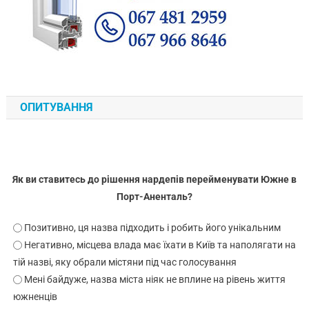
ОПИТУВАННЯ
Як ви ставитесь до рішення нардепів перейменувати Южне в
Порт-Аненталь?
Позитивно, ця назва підходить і робить його унікальним
Негативно, місцева влада має їхати в Київ та наполягати на
тій назві, яку обрали містяни під час голосування
Мені байдуже, назва міста ніяк не вплине на рівень життя
южненців