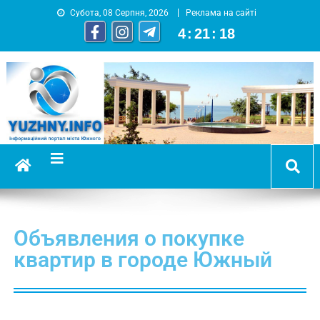
Субота, 08 Серпня, 2026
Реклама на сайті
4
:
21
:
18
YUZHNY.INFO
информационный портал города Южный
Объявления о покупке
квартир в городе Южный