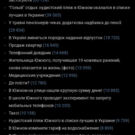
“Голый” отдых: нудистский пляж в Южном оказался в списке
лучших в Украине
(39 503)
У травні пенсіонерів чекає додаткова надбавка до пенсії
(29 934)
В Україні зміниться порядок надання відпусток
(18 720)
Продаж квартир
(16 945)
Телефонний довідник
(14 668)
Жительница Южного, получившая 19 ножевых ранений,
снова опасается за жизнь (фото)
(13 359)
Медицинские учреждения
(12 956)
Де поїсти?
(12 780)
В Южном на улице нашли крупную сумму денег
(10 893)
В школе Южного проводят эксперимент по запрету
мобильных телефонов
(10 233)
Таксі
(10 158)
Нудистский пляж Южного в списке лучших в Украине
(9 739)
В Южном изменили тариф на водоснабжение
(8 809)