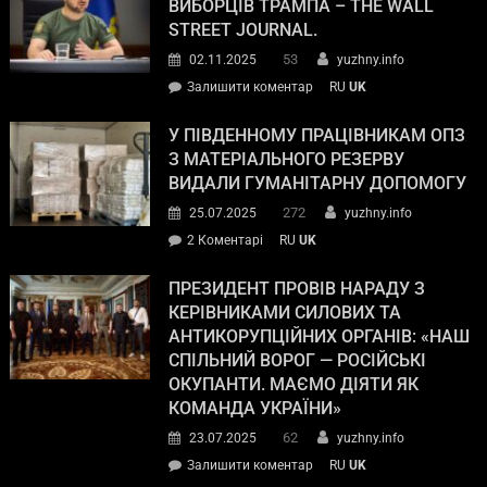
ВИБОРЦІВ ТРАМПА – THE WALL
STREET JOURNAL.
53
02.11.2025
yuzhny.info
Залишити коментар
RU
UK
У ПІВДЕННОМУ ПРАЦІВНИКАМ ОПЗ
З МАТЕРІАЛЬНОГО РЕЗЕРВУ
ВИДАЛИ ГУМАНІТАРНУ ДОПОМОГУ
272
25.07.2025
yuzhny.info
2 Коментарі
RU
UK
ПРЕЗИДЕНТ ПРОВІВ НАРАДУ З
КЕРІВНИКАМИ СИЛОВИХ ТА
АНТИКОРУПЦІЙНИХ ОРГАНІВ: «НАШ
СПІЛЬНИЙ ВОРОГ — РОСІЙСЬКІ
ОКУПАНТИ. МАЄМО ДІЯТИ ЯК
КОМАНДА УКРАЇНИ»
62
23.07.2025
yuzhny.info
Залишити коментар
RU
UK