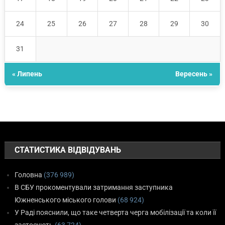
24
25
26
27
28
29
30
31
« Липень
Вересень »
СТАТИСТИКА ВІДВІДУВАНЬ
Головна
(376 989)
В СБУ прокоментували затримання заступника
Южненського міського голови
(68 924)
У Раді пояснили, що таке четверта черга мобілізації та коли її
застосують
(63 724)