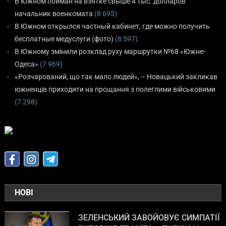
В Южном пойман на взятке свыше 4 тыс. долларов
начальник военкомата
(8 695)
В Южном открылся частный кабинет, где можно получить
бесплатные медуслуги (фото)
(8 597)
В Южному змінили розклад руху маршрутки №68 «Южне-
Одеса»
(7 969)
«Розчарований, що так мало людей», – Новацький закликав
южненців приходити на прощання з полеглими військовими
(7 298)
НОВІ
ЗЕЛЕНСЬКИЙ ЗАВОЙОВУЄ СИМПАТІЇ