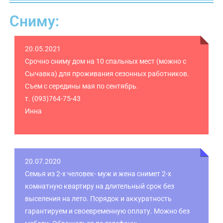
Сниму:
20.05.2021
Срочно сниму дом на 10 спальных мест (можно с
Сычавка) для проживания сезонных работников.
Съем с середины мая по сентябрь.
т. (093)764-75-43
Инна
20.07.2020
Семья из 2-х человек- муж и жена снимет 2-х
комнатную квартиру на длительный срок без
выселения на лето. Порядок и аккуратность
гарантируем и своевременную оплату. Можно без