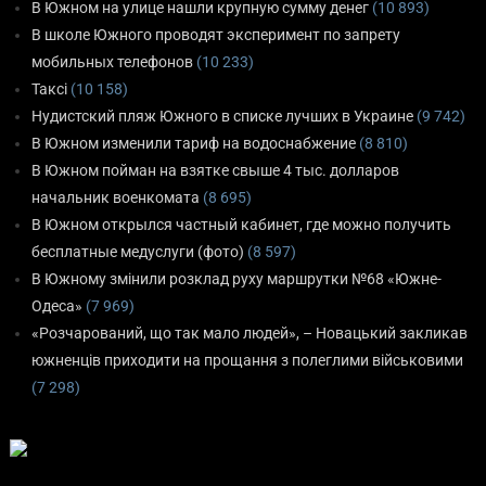
В Южном на улице нашли крупную сумму денег
(10 893)
В школе Южного проводят эксперимент по запрету
мобильных телефонов
(10 233)
Таксі
(10 158)
Нудистский пляж Южного в списке лучших в Украине
(9 742)
В Южном изменили тариф на водоснабжение
(8 810)
В Южном пойман на взятке свыше 4 тыс. долларов
начальник военкомата
(8 695)
В Южном открылся частный кабинет, где можно получить
бесплатные медуслуги (фото)
(8 597)
В Южному змінили розклад руху маршрутки №68 «Южне-
Одеса»
(7 969)
«Розчарований, що так мало людей», – Новацький закликав
южненців приходити на прощання з полеглими військовими
(7 298)