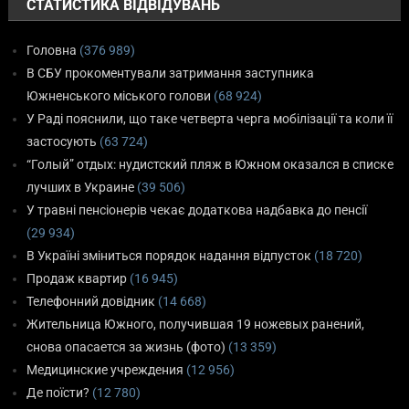
СТАТИСТИКА ВІДВІДУВАНЬ
Головна
(376 989)
В СБУ прокоментували затримання заступника
Южненського міського голови
(68 924)
У Раді пояснили, що таке четверта черга мобілізації та коли її
застосують
(63 724)
“Голый” отдых: нудистский пляж в Южном оказался в списке
лучших в Украине
(39 506)
У травні пенсіонерів чекає додаткова надбавка до пенсії
(29 934)
В Україні зміниться порядок надання відпусток
(18 720)
Продаж квартир
(16 945)
Телефонний довідник
(14 668)
Жительница Южного, получившая 19 ножевых ранений,
снова опасается за жизнь (фото)
(13 359)
Медицинские учреждения
(12 956)
Де поїсти?
(12 780)