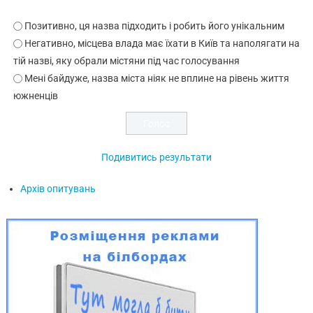
Позитивно, ця назва підходить і робить його унікальним
Негативно, місцева влада має їхати в Київ та наполягати на
тій назві, яку обрали містяни під час голосування
Мені байдуже, назва міста ніяк не вплине на рівень життя
южненців
Подивитись результати
Архів опитувань