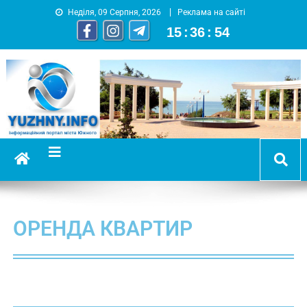
Неділя, 09 Серпня, 2026
Реклама на сайті
15
:
36
:
54
YUZHNY.INFO
информационный портал города Южный
ОРЕНДА КВАРТИР