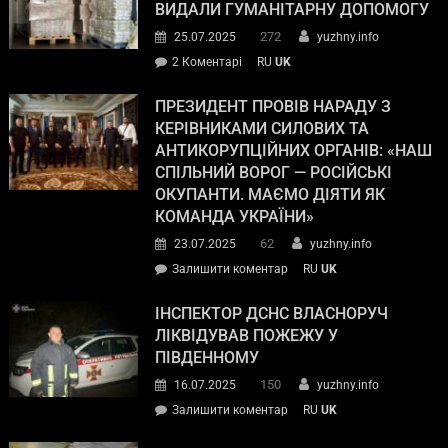
ВИДАЛИ ГУМАНІТАРНУ ДОПОМОГУ
272
25.07.2025
yuzhny.info
2 Коментарі
RU
UK
ПРЕЗИДЕНТ ПРОВІВ НАРАДУ З
КЕРІВНИКАМИ СИЛОВИХ ТА
АНТИКОРУПЦІЙНИХ ОРГАНІВ: «НАШ
СПІЛЬНИЙ ВОРОГ — РОСІЙСЬКІ
ОКУПАНТИ. МАЄМО ДІЯТИ ЯК
КОМАНДА УКРАЇНИ»
62
23.07.2025
yuzhny.info
Залишити коментар
RU
UK
ІНСПЕКТОР ДСНС ВЛАСНОРУЧ
ЛІКВІДУВАВ ПОЖЕЖУ У
ПІВДЕННОМУ
150
16.07.2025
yuzhny.info
Залишити коментар
RU
UK