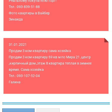
Реальному покупателю торг!
Тел.: 093-839-51-88
Фото квартиры в Вайбер
Зинаида
31.01.2021
Продам 3 ком квартиру сама хозяйка
Продам 3 ком квартиру 69 кв м по Мира 21 ,центр
,кирпичный дом ,этаж 8 квартира теплая в зимнее
время. Сама хозяйка
Тел.: 093-107-52-04
Галина