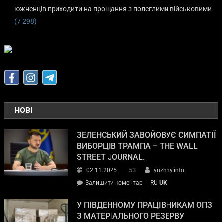
южненців приходити на прощання з полеглими військовими
(7 298)
НОВІ
ЗЕЛЕНСЬКИЙ ЗАВОЙОВУЄ СИМПАТІЇ
ВИБОРЦІВ ТРАМПА – THE WALL
STREET JOURNAL.
53
02.11.2025
yuzhny.info
Залишити коментар
RU
UK
У ПІВДЕННОМУ ПРАЦІВНИКАМ ОПЗ
З МАТЕРІАЛЬНОГО РЕЗЕРВУ