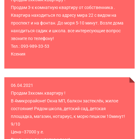
Продам 3-х комнатную квартиру от собственника .
Квартира находиться по адресу мира 22 с видом на
проспект и на фонтан. До моря 5-10 минут. Возле дома
находиться садик и школа. все интересующие вопрос
звоните по телефону!
Тел.: 093-989-33-53
Ксения
06.04.2021
Продам 3хкомн.квартиру !
В 4микрорайоне! Окна МП, балкон застеклён, жилое
состояние! Рядом школа, детский сад, детская
площадка, магазин, нотариус, к морю пешком 10минут!
9/10
Цена–37000 у.е.