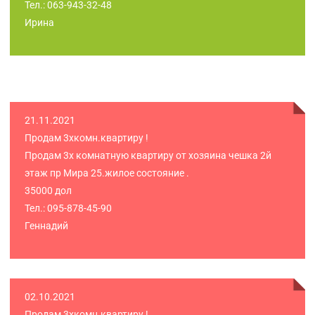
Тел.: 063-943-32-48
Ирина
21.11.2021
Продам 3хкомн.квартиру !
Продам 3х комнатную квартиру от хозяина чешка 2й
этаж пр Мира 25.жилое состояние .
35000 дол
Тел.: 095-878-45-90
Геннадий
02.10.2021
Продам 3хкомн.квартиру !