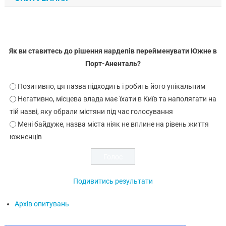
Як ви ставитесь до рішення нардепів перейменувати Южне в
Порт-Аненталь?
Позитивно, ця назва підходить і робить його унікальним
Негативно, місцева влада має їхати в Київ та наполягати на
тій назві, яку обрали містяни під час голосування
Мені байдуже, назва міста ніяк не вплине на рівень життя
южненців
Подивитись результати
Архів опитувань