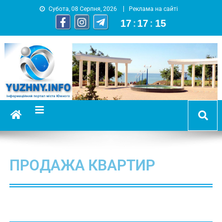
Субота, 08 Серпня, 2026
Реклама на сайті
17
:
17
:
16
YUZHNY.INFO
информационный портал города Южный
ПРОДАЖА КВАРТИР