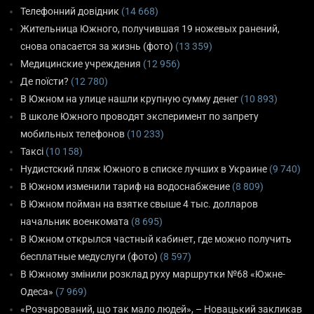
Телефонний довідник
(14 668)
Жительница Южного, получившая 19 ножевых ранений,
снова опасается за жизнь (фото)
(13 359)
Медицинские учреждения
(12 956)
Де поїсти?
(12 780)
В Южном на улице нашли крупную сумму денег
(10 893)
В школе Южного проводят эксперимент по запрету
мобильных телефонов
(10 233)
Таксі
(10 158)
Нудистский пляж Южного в списке лучших в Украине
(9 740)
В Южном изменили тариф на водоснабжение
(8 809)
В Южном пойман на взятке свыше 4 тыс. долларов
начальник военкомата
(8 695)
В Южном открылся частный кабинет, где можно получить
бесплатные медуслуги (фото)
(8 597)
В Южному змінили розклад руху маршрутки №68 «Южне-
Одеса»
(7 969)
«Розчарований, що так мало людей», – Новацький закликав