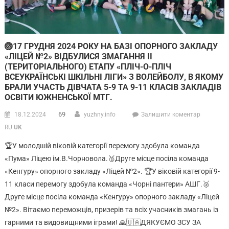
🏐17 ГРУДНЯ 2024 РОКУ НА БАЗІ ОПОРНОГО ЗАКЛАДУ
«ЛІЦЕЙ №2» ВІДБУЛИСЯ ЗМАГАННЯ ІІ
(ТЕРИТОРІАЛЬНОГО) ЕТАПУ «ПЛІЧ-О-ПЛІЧ
ВСЕУКРАЇНСЬКІ ШКІЛЬНІ ЛІГИ» З ВОЛЕЙБОЛУ, В ЯКОМУ
БРАЛИ УЧАСТЬ ДІВЧАТА 5-9 ТА 9-11 КЛАСІВ ЗАКЛАДІВ
ОСВІТИ ЮЖНЕНСЬКОЇ МТГ.
69
18.12.2024
yuzhny.info
Залишити коментар
RU
UK
🏆У молодшій віковій категорії перемогу здобула команда
«Пума» Ліцею ім.В.Чорновола.🥈Друге місце посіла команда
«Кенгуру» опорного закладу «Ліцей №2». 🏆У віковій категорії 9-
11 класи перемогу здобула команда «Чорні пантери» АШГ.🥈
Друге місце посіла команда «Кенгуру» опорного закладу «Ліцей
№2». Вітаємо переможців, призерів та всіх учасників змагань із
гарними та видовищними іграми! 🙏🇺🇦ДЯКУЄМО ЗСУ ЗА