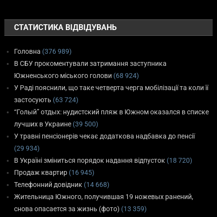
СТАТИСТИКА ВІДВІДУВАНЬ
Головна
(376 989)
В СБУ прокоментували затримання заступника
Южненського міського голови
(68 924)
У Раді пояснили, що таке четверта черга мобілізації та коли її
застосують
(63 724)
“Голый” отдых: нудистский пляж в Южном оказался в списке
лучших в Украине
(39 500)
У травні пенсіонерів чекає додаткова надбавка до пенсії
(29 934)
В Україні зміниться порядок надання відпусток
(18 720)
Продаж квартир
(16 945)
Телефонний довідник
(14 668)
Жительница Южного, получившая 19 ножевых ранений,
снова опасается за жизнь (фото)
(13 359)