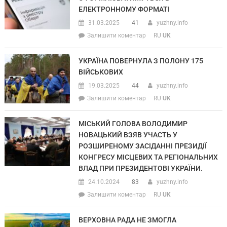
ЕЛЕКТРОННОМУ ФОРМАТІ
31.03.2025
41
yuzhny.info
Залишити коментар
RU
UK
УКРАЇНА ПОВЕРНУЛА З ПОЛОНУ 175
ВІЙСЬКОВИХ
19.03.2025
44
yuzhny.info
Залишити коментар
RU
UK
МІСЬКИЙ ГОЛОВА ВОЛОДИМИР
НОВАЦЬКИЙ ВЗЯВ УЧАСТЬ У
РОЗШИРЕНОМУ ЗАСІДАННІ ПРЕЗИДІЇ
КОНГРЕСУ МІСЦЕВИХ ТА РЕГІОНАЛЬНИХ
ВЛАД ПРИ ПРЕЗИДЕНТОВІ УКРАЇНИ.
24.10.2024
83
yuzhny.info
Залишити коментар
RU
UK
ВЕРХОВНА РАДА НЕ ЗМОГЛА