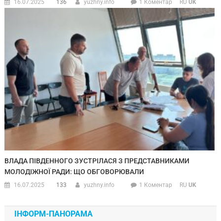
16.07.2025
136
yuzhny.info
1 Коментар
RU
UK
ВЛАДА ПІВДЕННОГО ЗУСТРІЛАСЯ З ПРЕДСТАВНИКАМИ
МОЛОДІЖНОЇ РАДИ: ЩО ОБГОВОРЮВАЛИ
16.07.2025
133
yuzhny.info
1 Коментар
RU
UK
ІНФОРМ-ПАНОРАМА