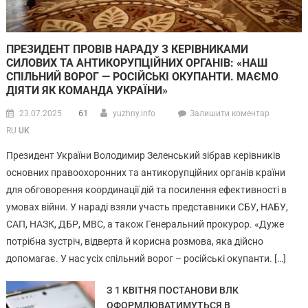
ПРЕЗИДЕНТ ПРОВІВ НАРАДУ З КЕРІВНИКАМИ
СИЛОВИХ ТА АНТИКОРУПЦІЙНИХ ОРГАНІВ: «НАШ
СПІЛЬНИЙ ВОРОГ — РОСІЙСЬКІ ОКУПАНТИ. МАЄМО
ДІЯТИ ЯК КОМАНДА УКРАЇНИ»
61
23.07.2025
yuzhny.info
Залишити коментар
RU
UK
Президент України Володимир Зеленський зібрав керівників
основних правоохоронних та антикорупційних органів країни
для обговорення координації дій та посилення ефективності в
умовах війни. У нараді взяли участь представники СБУ, НАБУ,
САП, НАЗК, ДБР, МВС, а також Генеральний прокурор. «Дуже
потрібна зустріч, відверта й корисна розмова, яка дійсно
допомагає. У нас усіх спільний ворог – російські окупанти. […]
З 1 КВІТНЯ ПОСТАНОВИ ВЛК
ОФОРМЛЮВАТИМУТЬСЯ В