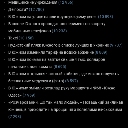
Медицинские учреждения
(12 956)
Де поїсти?
(12 780)
В Южном на улице нашли крупную сумму денег
(10 893)
В школе Южного проводят эксперимент по запрету
мобильных телефонов
(10 233)
Таксі
(10 158)
Нудистский пляж Южного в списке лучших в Украине
(9 737)
В Южном изменили тариф на водоснабжение
(8 809)
В Южном пойман на взятке свыше 4 тыс. долларов
начальник военкомата
(8 695)
В Южном открылся частный кабинет, где можно получить
бесплатные медуслуги (фото)
(8 597)
В Южному змінили розклад руху маршрутки №68 «Южне-
Одеса»
(7 969)
«Розчарований, що так мало людей», – Новацький закликав
южненців приходити на прощання з полеглими військовими
(7 298)