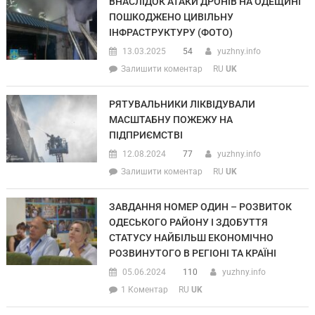
ВНАСЛІДОК АТАКИ ДРОНІВ НА ОДЕЩИНІ
ПОШКОДЖЕНО ЦИВІЛЬНУ
ІНФРАСТРУКТУРУ (ФОТО)
13.03.2025
54
yuzhny.info
Залишити коментар
RU
UK
РЯТУВАЛЬНИКИ ЛІКВІДУВАЛИ
МАСШТАБНУ ПОЖЕЖУ НА
ПІДПРИЄМСТВІ
12.08.2024
77
yuzhny.info
Залишити коментар
RU
UK
ЗАВДАННЯ НОМЕР ОДИН – РОЗВИТОК
ОДЕСЬКОГО РАЙОНУ І ЗДОБУТТЯ
СТАТУСУ НАЙБІЛЬШ ЕКОНОМІЧНО
РОЗВИНУТОГО В РЕГІОНІ ТА КРАЇНІ
05.06.2024
110
yuzhny.info
1 Коментар
RU
UK