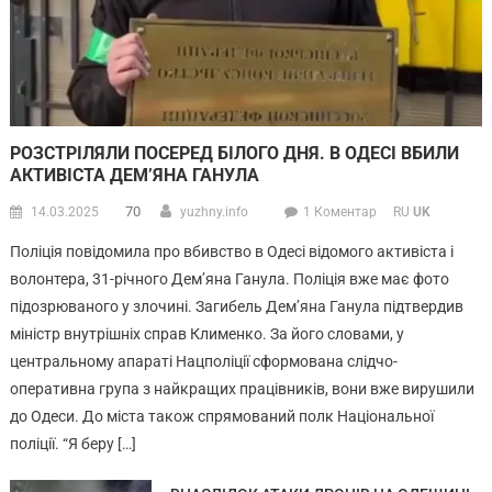
РОЗСТРІЛЯЛИ ПОСЕРЕД БІЛОГО ДНЯ. В ОДЕСІ ВБИЛИ
АКТИВІСТА ДЕМ’ЯНА ГАНУЛА
70
14.03.2025
yuzhny.info
1 Коментар
RU
UK
Поліція повідомила про вбивство в Одесі відомого активіста і
волонтера, 31-річного Дем’яна Ганула. Поліція вже має фото
підозрюваного у злочині. Загибель Дем’яна Ганула підтвердив
міністр внутрішніх справ Клименко. За його словами, у
центральному апараті Нацполіції сформована слідчо-
оперативна група з найкращих працівників, вони вже вирушили
до Одеси. До міста також спрямований полк Національної
поліції. “Я беру […]