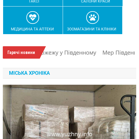
ТАКСІ
САЛОНИ КРАСИ
МЕДИЦИНА ТА АПТЕКИ
ЗООМАГАЗИНИ ТА КЛІНІКИ
ому
Мер Південного провів інспекцію шкільного 
Гарячі новини
МІСЬКА ХРОНІКА