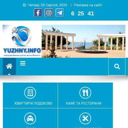
Четвер, 06 Серпня, 2026
Реклама на сайті
6
:
25
:
44
YUZHNY.INFO
информационный портал города Южный
КВАРТИРИ ПОДОБОВО
КАФЕ ТА РЕСТОРАНИ