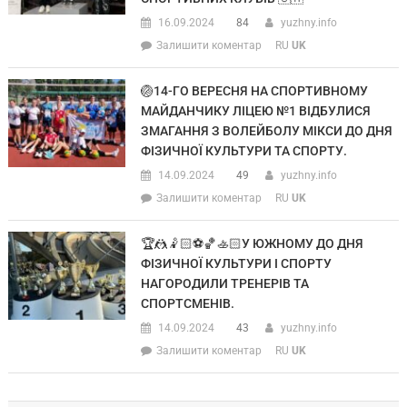
16.09.2024
84
yuzhny.info
Залишити коментар
RU
UK
🏐14-ГО ВЕРЕСНЯ НА СПОРТИВНОМУ
МАЙДАНЧИКУ ЛІЦЕЮ №1 ВІДБУЛИСЯ
ЗМАГАННЯ З ВОЛЕЙБОЛУ МІКСИ ДО ДНЯ
ФІЗИЧНОЇ КУЛЬТУРИ ТА СПОРТУ.
14.09.2024
49
yuzhny.info
Залишити коментар
RU
UK
🏆🤼🤾🏻⚽️🏀🚣🏻У ЮЖНОМУ ДО ДНЯ
ФІЗИЧНОЇ КУЛЬТУРИ І СПОРТУ
НАГОРОДИЛИ ТРЕНЕРІВ ТА
СПОРТСМЕНІВ.
14.09.2024
43
yuzhny.info
Залишити коментар
RU
UK