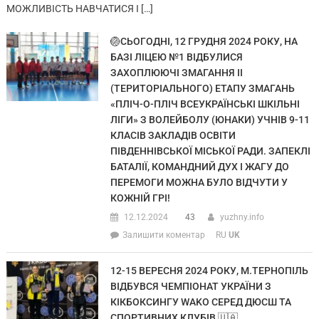
МОЖЛИВІСТЬ НАВЧАТИСЯ І […]
🏐СЬОГОДНІ, 12 ГРУДНЯ 2024 РОКУ, НА
БАЗІ ЛІЦЕЮ №1 ВІДБУЛИСЯ
ЗАХОПЛЮЮЧІ ЗМАГАННЯ ІІ
(ТЕРИТОРІАЛЬНОГО) ЕТАПУ ЗМАГАНЬ
«ПЛІЧ-О-ПЛІЧ ВСЕУКРАЇНСЬКІ ШКІЛЬНІ
ЛІГИ» З ВОЛЕЙБОЛУ (ЮНАКИ) УЧНІВ 9-11
КЛАСІВ ЗАКЛАДІВ ОСВІТИ
ПІВДЕННІВСЬКОЇ МІСЬКОЇ РАДИ. ЗАПЕКЛІ
БАТАЛІЇ, КОМАНДНИЙ ДУХ І ЖАГУ ДО
ПЕРЕМОГИ МОЖНА БУЛО ВІДЧУТИ У
КОЖНІЙ ГРІ!
12.12.2024
43
yuzhny.info
Залишити коментар
RU
UK
12-15 ВЕРЕСНЯ 2024 РОКУ, М.ТЕРНОПІЛЬ
ВІДБУВСЯ ЧЕМПІОНАТ УКРАЇНИ З
КІКБОКСИНГУ WAKO СЕРЕД ДЮСШ ТА
СПОРТИВНИХ КЛУБІВ 🇺🇦