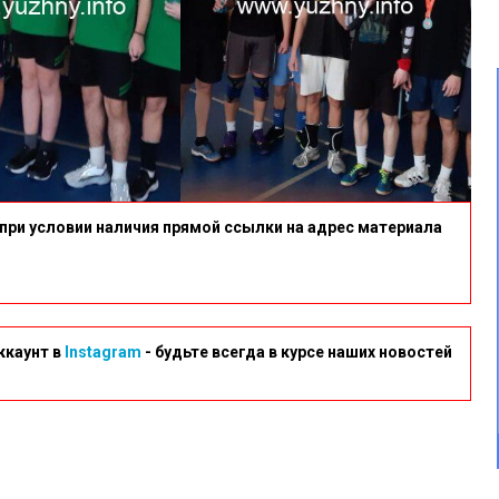
Шкільні
Ліги»
З
Волейболу
(юнаки)
Учнів
9-
11
Класів
при условии наличия прямой ссылки на адрес материала
Закладів
Освіти
Південнівської
Міської
Ради.
ккаунт в
Instagram
- будьте всегда в курсе наших новостей
Запеклі
Баталії,
Командний
Дух
І
Жагу