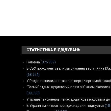
СТАТИСТИКА ВІДВІДУВАНЬ
Головна
(376 989)
В СБУ прокоментували затримання заступника Южн
(68 924)
У Раді пояснили, що таке четверта черга мобілізаці
“Голый” отдых: нудистский пляж в Южном оказался
(39 503)
У травні пенсіонерів чекає додаткова надбавка до 
В Україні зміниться порядок надання відпусток
(18