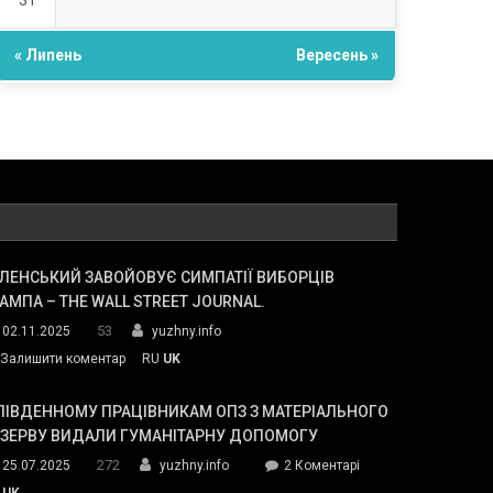
31
« Липень
Вересень »
ЛЕНСЬКИЙ ЗАВОЙОВУЄ СИМПАТІЇ ВИБОРЦІВ
АМПА – THE WALL STREET JOURNAL.
53
02.11.2025
yuzhny.info
on
Залишити коментар
RU
UK
Зеленський
завойовує
ПІВДЕННОМУ ПРАЦІВНИКАМ ОПЗ З МАТЕРІАЛЬНОГО
симпатії
ЕЗЕРВУ ВИДАЛИ ГУМАНІТАРНУ ДОПОМОГУ
виборців
272
до
25.07.2025
yuzhny.info
2 Коментарі
Трампа
У