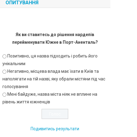
ОПИТУВАННЯ
Як ви ставитесь до рішення нардепів
перейменувати Южне в Порт-Аненталь?
Позитивно, ця назва підходить і робить його
унікальним
Негативно, місцева влада має їхати в Київ та
наполягати на тій назві, яку обрали містяни під час
голосування
Мені байдуже, назва міста ніяк не вплине на
рівень життя южненців
Подивитись результати