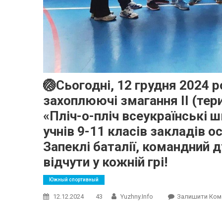
🏐Сьогодні, 12 грудня 2024 р
захоплюючі змагання ІІ (тер
«Пліч-о-пліч всеукраїнські ш
учнів 9-11 класів закладів о
Запеклі баталії, командний 
відчути у кожній грі!
Южный спортивный
12.12.2024
43
Yuzhny.info
Залишити Ком