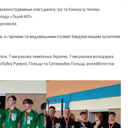
12
емонструвавши злагоджену гру та блискучу техніку.
Грудня
кладу «Ліцей №2».
2024
орновола.
Року,
На
ань із гарними та видовищними іграми! Завдяки вашим зусиллям
Базі
Ліцею
№1
ги, 7-ми разова чемпіонка України, 7-ми разова володарка
Відбулися
а Кубку Румунії, Польщі та Суперкубку Польщі, волейболістка
Захоплюючі
Змагання
ІІ
(територіального)
Етапу
Змагань
«Пліч-
О-
Пліч
Всеукраїнські