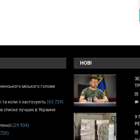
НОВІ
ЗЕ
ТР
енського міського голови
ї та коли її застосують
(63 724)
 в списке лучших в Украине
У 
Р
пенсії
(29 934)
 720)