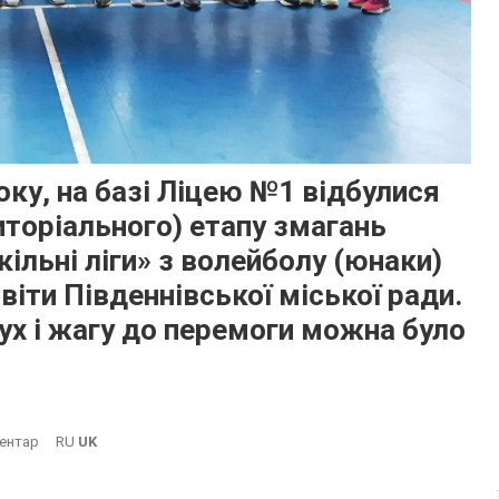
оку, на базі Ліцею №1 відбулися
иторіального) етапу змагань
кільні ліги» з волейболу (юнаки)
світи Південнівської міської ради.
дух і жагу до перемоги можна було
On
ентар
RU
UK
🏐
Сьогодні,