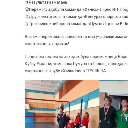
🔰Результати змагань:
🏆Перемогу здобула команда «Фенікс» Ліцею №1, прод
🥈Друге місце посіла команда «Кенгуру» опорного за
🥉Третє місце виборола команда «Пума» Ліцею ім.В.Ч
Вітаємо переможців, призерів та всіх учасників змаг
спорт живе та надихає!
Почесною гостею на заходах була переможниця Євролі
Кубку України, чемпіонка Румунії та Польщі, володарк
спортивного клубу «Хімік» Ірина ТРУШКІНА.