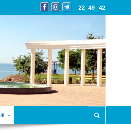
22
:
49
:
43
НЯ