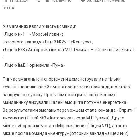
11.12.2024
12
Yuzhny.info
Залишити Коментар
У
RU
UK
Півден
Міські
У змаганнях взяли участь команди:
Терито
▫️Ліцею №1 – «Морські леви» ;
Громад
▫️опорного закладу «Ліцей №2» – «Кенгуру» ;
10
▫️Ліцею №3 «Авторська школа М.П. Гузика» – «Спритні лисенята»
Грудня
2024
;
Року
▫️Ліцею ім.В.Чорновола «Пума»
Відбув
ІІ
Під час змагань юні спортсмени демонстрували не тільки
(терит
технічні навички, але й вміння працювати в команді, що стало
Етап
запорукою їх успіху. Протягом всієї гри на спортивному
Змаган
майданчику вирували шалені емоції та потужна енергетика.
«Пліч-
За результатами змагань переможцем стала команда «Спритні
О-
лисенята» (Ліцей №3 «Авторська школа М.П.Гузика). Друге
Пліч
місце виборола команда «Морські леви» (Ліцей №1), а третє
Всеукр
місце посіла команда «Кенгуру» (опорний заклад «Ліцей №2).
Шкільн