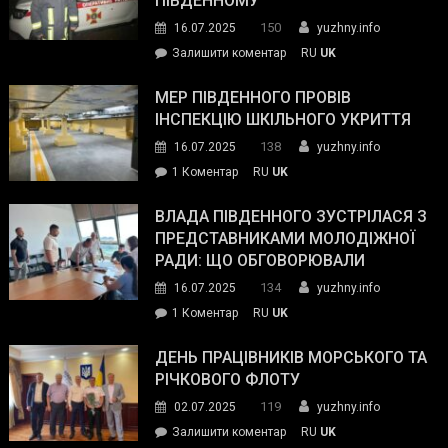
ПІВДЕННОМУ
керівниками
150
16.07.2025
yuzhny.info
силових
on
Залишити коментар
RU
UK
та
Інспектор
антикорупційних
ДСНС
МЕР ПІВДЕННОГО ПРОВІВ
органів:
власноруч
ІНСПЕКЦІЮ ШКІЛЬНОГО УКРИТТЯ
«Наш
ліквідував
спільний
138
16.07.2025
yuzhny.info
пожежу
ворог
до
1 Коментар
RU
UK
у
—
Мер
Південному
російські
Південного
ВЛАДА ПІВДЕННОГО ЗУСТРІЛАСЯ З
окупанти.
провів
ПРЕДСТАВНИКАМИ МОЛОДІЖНОЇ
Маємо
інспекцію
РАДИ: ЩО ОБГОВОРЮВАЛИ
діяти
шкільного
134
16.07.2025
yuzhny.info
як
укриття
команда
до
1 Коментар
RU
UK
України»
Влада
Південного
ДЕНЬ ПРАЦІВНИКІВ МОРСЬКОГО ТА
зустрілася
РІЧКОВОГО ФЛОТУ
з
119
02.07.2025
yuzhny.info
представниками
on
Залишити коментар
RU
UK
молодіжної