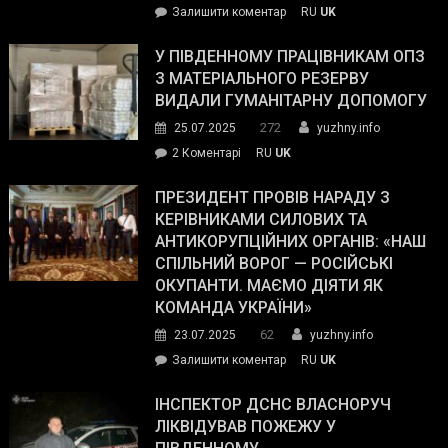
on
Залишити коментар
RU
UK
Зеленський
завойовує
У ПІВДЕННОМУ ПРАЦІВНИКАМ ОПЗ
симпатії
З МАТЕРІАЛЬНОГО РЕЗЕРВУ
виборців
ВИДАЛИ ГУМАНІТАРНУ ДОПОМОГУ
Трампа
272
25.07.2025
yuzhny.info
–
до
2 Коментарі
RU
UK
The
У
Wall
Південному
ПРЕЗИДЕНТ ПРОВІВ НАРАДУ З
Street
працівникам
КЕРІВНИКАМИ СИЛОВИХ ТА
Journal.
ОПЗ
АНТИКОРУПЦІЙНИХ ОРГАНІВ: «НАШ
з
СПІЛЬНИЙ ВОРОГ — РОСІЙСЬКІ
матеріального
ОКУПАНТИ. МАЄМО ДІЯТИ ЯК
резерву
КОМАНДА УКРАЇНИ»
видали
62
23.07.2025
yuzhny.info
гуманітарну
on
Залишити коментар
RU
UK
допомогу
Президент
провів
ІНСПЕКТОР ДСНС ВЛАСНОРУЧ
нараду
ЛІКВІДУВАВ ПОЖЕЖУ У
з