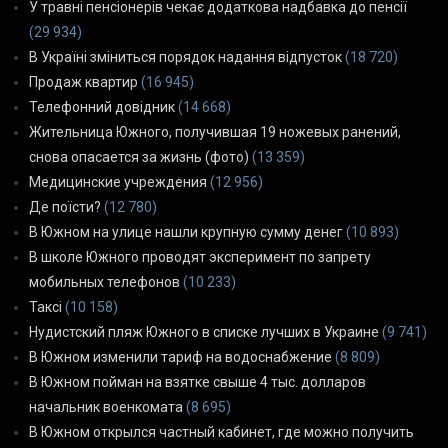
У травні пенсіонерів чекає додаткова надбавка до пенсії
(29 934)
В Україні зміниться порядок надання відпусток
(18 720)
Продаж квартир
(16 945)
Телефонний довідник
(14 668)
Жительница Южного, получившая 19 ножевых ранений,
снова опасается за жизнь (фото)
(13 359)
Медицинские учреждения
(12 956)
Де поїсти?
(12 780)
В Южном на улице нашли крупную сумму денег
(10 893)
В школе Южного проводят эксперимент по запрету
мобильных телефонов
(10 233)
Таксі
(10 158)
Нудистский пляж Южного в списке лучших в Украине
(9 741)
В Южном изменили тариф на водоснабжение
(8 809)
В Южном пойман на взятке свыше 4 тыс. долларов
начальник военкомата
(8 695)
В Южном открылся частный кабинет, где можно получить