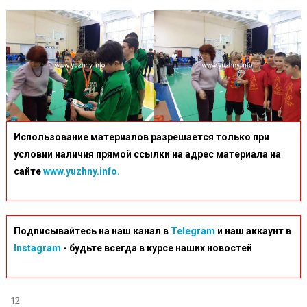
Ліги»
З
Футзал
(юнаки
5-
9
Класи)
Использование материалов разрешается только при
условии наличия прямой ссылки на адрес материала на
сайте
www.yuzhny.info.
Подписывайтесь на наш канал в
Telegram
и наш аккаунт в
Instagram
- будьте всегда в курсе наших новостей
12