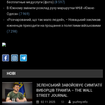
бесплатные медуслуги (фото)
(8 597)
В Южному змінили розклад руху маршрутки №68 «Южне-
Одеса»
(7 969)
«Розчарований, що так мало людей», – Новацький закликав
южненців приходити на прощання з полеглими військовими
(7 298)
НОВІ
ЗЕЛЕНСЬКИЙ ЗАВОЙОВУЄ СИМПАТІЇ
ВИБОРЦІВ ТРАМПА – THE WALL
STREET JOURNAL.
53
02.11.2025
yuzhny.info