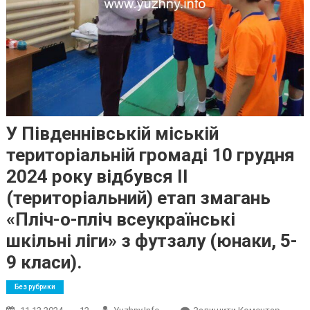
У Південнівській міській
територіальній громаді 10 грудня
2024 року відбувся ІІ
(територіальний) етап змагань
«Пліч-о-пліч всеукраїнські
шкільні ліги» з футзалу (юнаки, 5-
9 класи).
Без рубрики
On