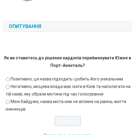
ОПИТУВАННЯ
Як ви ставитесь до рішення нардепів перейменувати Южне в
Порт-Аненталь?
Позитивно, ця назва підходить і робить його унікальним
Негативно, місцева влада має їхати в Київ та наполягати на
тій назві, яку обрали містяни під час голосування
Мені байдуже, назва міста ніяк не вплине на рівень життя
южненців