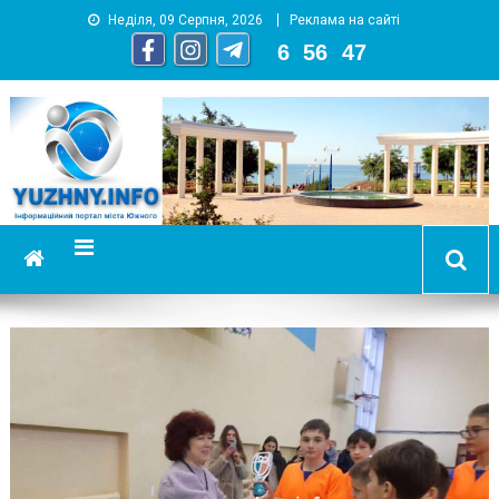
Неділя, 09 Серпня, 2026
Реклама на сайті
6
:
56
:
48
YUZHNY.INFO
информационный портал города Южный