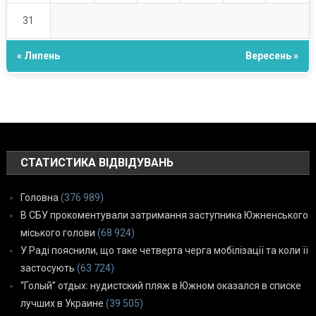
31
« Липень
Вересень »
СТАТИСТИКА ВІДВІДУВАНЬ
Головна
(376 989)
В СБУ прокоментували затримання заступника Южненського
міського голови
(68 924)
У Раді пояснили, що таке четверта черга мобілізації та коли її
застосують
(63 724)
“Голый” отдых: нудистский пляж в Южном оказался в списке
лучших в Украине
(39 505)