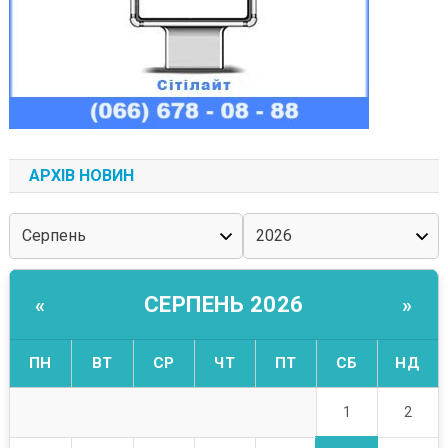
АРХІВ НОВИН
СЕРПЕНЬ 2026
«
»
ПН
ВТ
СР
ЧТ
ПТ
СБ
НД
1
2