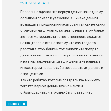
25.01.2020 о 14:31
Правельно зделал что вернул деньги нашедшему
большоей похвал и уважение ！…иначе деньги
возращать пришлось инкасаторам так как не каких
страховок на случай краж или потерь в этом банке
,нет вся материальная ответственность ложится
на них ,говорю это не потому что сам когда то
работал в этом банке и тот экипаж что потерял
деньги знаю …так их просто уволят по халатности
и на этом закончится …а если деньги не нашлись
инкасатором пришлось бы возращать их да ещё и
с процентами…
Так что ребятам которые потяряли как минимум
того кто вернул деньги нужно найти и
отблагодарить…и это было бы справедливо.
Відповісти