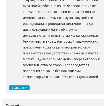
,,службу безопасности приват банка котороя по
сути своей работы не какой безопасностью не
занимается , а только назначением виновных ,
именно назначением потому как служебные
раследования проводится фиктивно иногда
даже сотрудники банка об этом не
догадываются …узнают тогда когда уже кредит
банк открыл в виде дэбиторской задолжности…
потом конечно же суды и как правило свои
права отстаивают , естественно уже не работая
в банке …думаю если это дело наберет огласки и
вмешательства со стороны председателя
правления банка не без помощи сми
тотнекоторые люди лишатся своих должностей
Відповісти
Сергей.