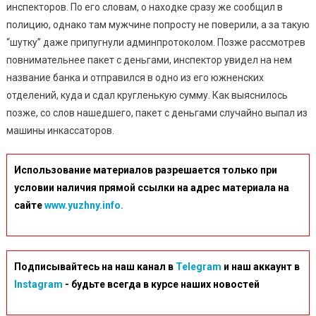
Сум
инспекторов. По его словам, о находке сразу же сообщил в
Ден
полицию, однако там мужчине попросту не поверили, а за такую
“шутку” даже припугнули админпротоколом. Позже рассмотрев
повнимательнее пакет с деньгами, инспектор увидел на нем
название банка и отправился в одно из его южненских
отделений, куда и сдал кругленькую сумму. Как выяснилось
позже, со слов нашедшего, пакет с деньгами случайно выпал из
машины инкассаторов.
Использование материалов разрешается только при
условии наличия прямой ссылки на адрес материала на
сайте
www.yuzhny.info.
Подписывайтесь на наш канал в
Telegram
и наш аккаунт в
Instagram
- будьте всегда в курсе наших новостей