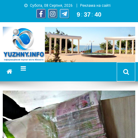
Субота, 08 Серпня, 2026
Реклама на сайті
9
:
37
:
41
YUZHNY.INFO
информационный портал города Южный