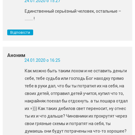
24.01.2020 о 15:27
Единственный серьёзный человек, остальные –
……… !
Відповісти
Аноним
24.01.2020 о 16:25
Как можно быть таким лохом и не оставить деньги
себе, тебе судьба или господь Бог находку прямо
тебе в руки дал, что бы ты потратил их на себя, на
своих детей, отправил детей учится, купил что то,
накрайняк поехал бы отдохнуть. а ты лошара отдал
их =))) Как таких дебилов свет переносит, ну отнес
ты их и что дальше? Чиновники их прокрутят через
свои грязные схемы и потратят на себя, ты
думаешь они будут потрачены на что-то хорошее?