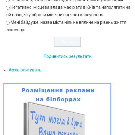
Негативно, місцева влада має їхати в Київ та наполягати на
тій назві, яку обрали містяни під час голосування
Мені байдуже, назва міста ніяк не вплине на рівень життя
южненців
Подивитись результати
Архів опитувань