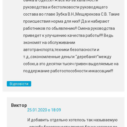
банка в Одессе!! А все из-за халатности
руководства и бестолковости руководящего
состава во главе Зубка В.Н.,Мещярекова С.В. Такие
происшествия норма для них!! Да и набирают
работников по обьявлению!! Смена руководства
приведет к улучшению качества работы!!!! Ведь
экономят на обслуживании
автотранспорта,техники безопасности и
т.д.,сэкономленные деньги “деребанят”между
собою,а это десятки тысяч гривен выделяемые на
поддержание работоспособности инкассации!!!
Відповісти
Виктор
25.01.2020 о 18:09
И добавить отдельно хотелось так называемую