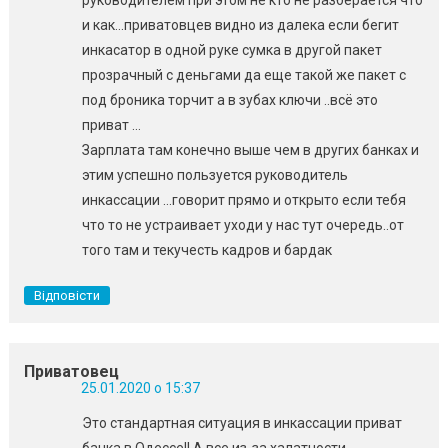
руководителем при этом не кто не разберается что
и как…приватовцев видно из далека если бегит
инкасатор в одной руке сумка в другой пакет
прозрачный с деньгами да еще такой же пакет с
под броника торчит а в зубах ключи ..всё это
приват …
Зарплата там конечно выше чем в других банках и
этим успешно пользуется руководитель
инкассации …говорит прямо и открыто если тебя
что то не устраивает уходи у нас тут очередь..от
того там и текучесть кадров и бардак
Відповісти
Приватовец
25.01.2020 о 15:37
Это стандартная ситуация в инкассации приват