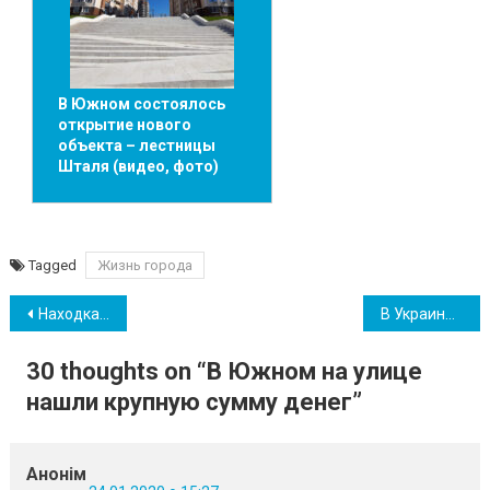
В Южном состоялось
открытие нового
объекта – лестницы
Шталя (видео, фото)
Tagged
Жизнь города
Навігація
Находка в Южном, похожая на авиабомбу, оказалась морским буем (фото)
В Украине вводят новые Правила дорожного движения
записів
30 thoughts on “
В Южном на улице
нашли крупную сумму денег
”
Анонім