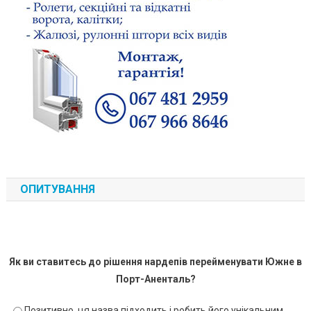
ОПИТУВАННЯ
Як ви ставитесь до рішення нардепів перейменувати Южне в
Порт-Аненталь?
Позитивно, ця назва підходить і робить його унікальним