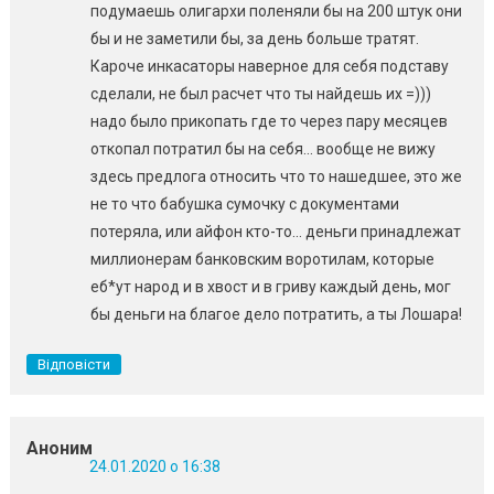
подумаешь олигархи поленяли бы на 200 штук они
бы и не заметили бы, за день больше тратят.
Кароче инкасаторы наверное для себя подставу
сделали, не был расчет что ты найдешь их =)))
надо было прикопать где то через пару месяцев
откопал потратил бы на себя… вообще не вижу
здесь предлога относить что то нашедшее, это же
не то что бабушка сумочку с документами
потеряла, или айфон кто-то… деньги принадлежат
миллионерам банковским воротилам, которые
еб*ут народ и в хвост и в гриву каждый день, мог
бы деньги на благое дело потратить, а ты Лошара!
Відповісти
Аноним
24.01.2020 о 16:38