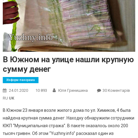
В Южном на улице нашли крупную
сумму денег
Информ-панорама
До
24.01.2020
10 893
Юля Гринишина
30 Коментарів
В
RU
UK
Южн
В Южном 23 января возле жилого дома по ул. Химиков, 4 была
На
найдена крупная сумма денег. Находку обнаружили сотрудники
Ули
ЮКП “Муниципальная стража”. В пакете оказалось около 200
Наш
Кру
тысяч гривен. Об этом “Yuzhny.info” рассказал один из