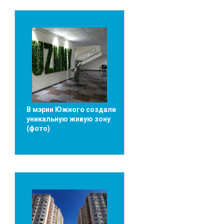
В мэрии Южного создали
уникальную живую зону
(фото)