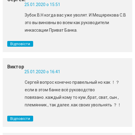
25.01.2020 о 15:51
Зубок В.Н когда вас уже уволят. И Мещярекова С.В
это вы виновны во всем как руководители
инкассации Приват Банка.
Відповісти
Виктор
25.01.2020 о 16:41
Сергей вопрос конечно правельный но как ！？
если в этом банке всё руководство
повязано..каждый кому то кум ,брат, сват, сын ,
племянник , так далее..как своих увольнять ？！
Відповісти