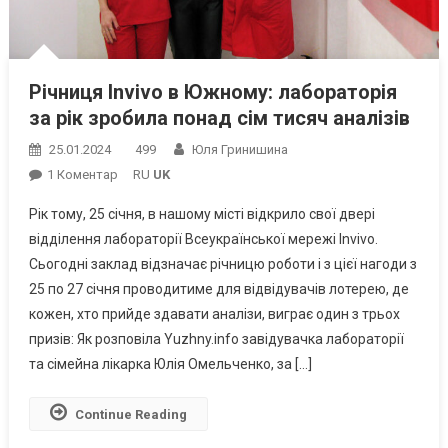
Річниця Invivo в Южному: лабораторія
за рік зробила понад сім тисяч аналізів
25.01.2024
499
Юля Гринишина
До
1 Коментар
RU
UK
Річниця
Рік тому, 25 січня, в нашому місті відкрило свої двері
Invivo
відділення лабораторії Всеукраїнської мережі Invivo.
В
Сьогодні заклад відзначає річницю роботи і з цієї нагоди з
Южному:
25 по 27 січня проводитиме для відвідувачів лотерею, де
Лабораторія
За
кожен, хто прийде здавати аналізи, виграє один з трьох
Рік
призів: Як розповіла Yuzhny.info завідувачка лабораторії
Зробила
та сімейна лікарка Юлія Омельченко, за […]
Понад
Сім
Continue Reading
Тисяч