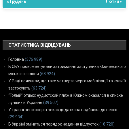
« Грудень
Лютий »
СТАТИСТИКА ВІДВІДУВАНЬ
Головна
(376 989)
В СБУ прокоментували затримання заступника Южненського
міського голови
(68 924)
У Раді пояснили, що таке четверта черга мобілізації та коли її
застосують
(63 724)
“Голый” отдых: нудистский пляж в Южном оказался в списке
лучших в Украине
(39 507)
У травні пенсіонерів чекає додаткова надбавка до пенсії
(29 934)
В Україні зміниться порядок надання відпусток
(18 720)