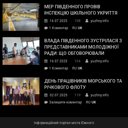
антикорупційних
ДСНС
МЕР ПІВДЕННОГО ПРОВІВ
органів:
власноруч
ІНСПЕКЦІЮ ШКІЛЬНОГО УКРИТТЯ
«Наш
ліквідував
спільний
138
16.07.2025
yuzhny.info
пожежу
ворог
до
1 Коментар
RU
UK
у
—
Мер
Південному
російські
Південного
ВЛАДА ПІВДЕННОГО ЗУСТРІЛАСЯ З
окупанти.
провів
ПРЕДСТАВНИКАМИ МОЛОДІЖНОЇ
Маємо
інспекцію
РАДИ: ЩО ОБГОВОРЮВАЛИ
діяти
шкільного
134
16.07.2025
yuzhny.info
як
укриття
команда
до
1 Коментар
RU
UK
України»
Влада
Південного
ДЕНЬ ПРАЦІВНИКІВ МОРСЬКОГО ТА
зустрілася
РІЧКОВОГО ФЛОТУ
з
119
02.07.2025
yuzhny.info
представниками
on
Залишити коментар
RU
UK
молодіжної
День
ради:
працівників
що
морського
обговорювали
Інформаційний портал міста Южного
та