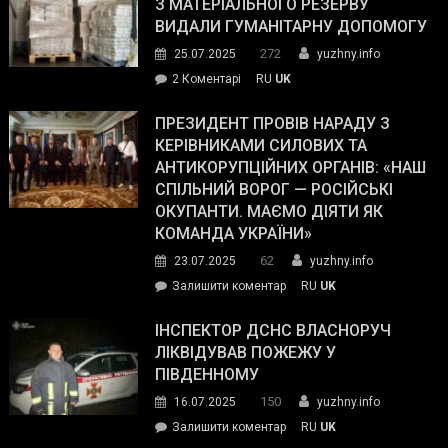
симпатії
З МАТЕРІАЛЬНОГО РЕЗЕРВУ
виборців
ВИДАЛИ ГУМАНІТАРНУ ДОПОМОГУ
Трампа
272
25.07.2025
yuzhny.info
–
до
2 Коментарі
RU
UK
The
У
Wall
Південному
ПРЕЗИДЕНТ ПРОВІВ НАРАДУ З
Street
працівникам
КЕРІВНИКАМИ СИЛОВИХ ТА
Journal.
ОПЗ
АНТИКОРУПЦІЙНИХ ОРГАНІВ: «НАШ
з
СПІЛЬНИЙ ВОРОГ — РОСІЙСЬКІ
матеріального
ОКУПАНТИ. МАЄМО ДІЯТИ ЯК
резерву
КОМАНДА УКРАЇНИ»
видали
62
23.07.2025
yuzhny.info
гуманітарну
on
Залишити коментар
RU
UK
допомогу
Президент
провів
ІНСПЕКТОР ДСНС ВЛАСНОРУЧ
нараду
ЛІКВІДУВАВ ПОЖЕЖУ У
з
ПІВДЕННОМУ
керівниками
150
16.07.2025
yuzhny.info
силових
on
Залишити коментар
RU
UK
та
Інспектор