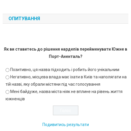
ОПИТУВАННЯ
Як ви ставитесь до рішення нардепів перейменувати Южне в
Порт-Аненталь?
Позитивно, ця назва підходить і робить його унікальним
Негативно, місцева влада має їхати в Київ та наполягати на
тій назві, яку обрали містяни під час голосування
Мені байдуже, назва міста ніяк не вплине на рівень життя
южненців
Подивитись результати