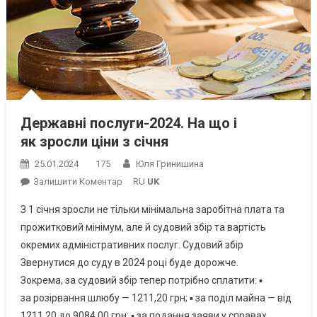
Державні послуги-2024. На що і
як зросли ціни з січня
25.01.2024
175
Юля Гринишина
On
Залишити Коментар
RU
UK
Державні
З 1 січня зросли не тільки мінімальна заробітна плата та
Послуги-2024.
прожитковий мінімум, але й судовий збір та вартість
На Що
окремих адміністративних послуг. Судовий збір
І
Звернутися до суду в 2024 році буде дорожче.
Як Зросли
Ціни
Зокрема, за судовий збір тепер потрібно сплатити: ▪
З Січня
за розірвання шлюбу — 1211,20 грн; ▪ за поділ майна — від
1211,20 до 9084,00 грн; ▪ за подання заяви у справах