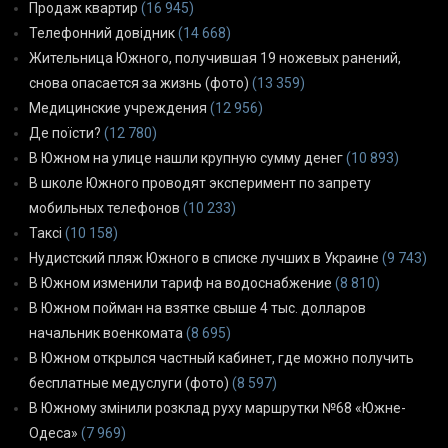
Продаж квартир
(16 945)
Телефонний довідник
(14 668)
Жительница Южного, получившая 19 ножевых ранений,
снова опасается за жизнь (фото)
(13 359)
Медицинские учреждения
(12 956)
Де поїсти?
(12 780)
В Южном на улице нашли крупную сумму денег
(10 893)
В школе Южного проводят эксперимент по запрету
мобильных телефонов
(10 233)
Таксі
(10 158)
Нудистский пляж Южного в списке лучших в Украине
(9 743)
В Южном изменили тариф на водоснабжение
(8 810)
В Южном пойман на взятке свыше 4 тыс. долларов
начальник военкомата
(8 695)
В Южном открылся частный кабинет, где можно получить
бесплатные медуслуги (фото)
(8 597)
В Южному змінили розклад руху маршрутки №68 «Южне-
Одеса»
(7 969)