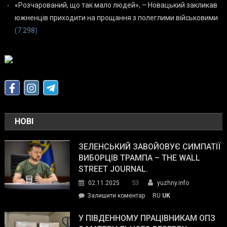
«Розчарований, що так мало людей», – Новацький закликав
южненців приходити на прощання з полеглими військовими
(7 298)
НОВІ
ЗЕЛЕНСЬКИЙ ЗАВОЙОВУЄ СИМПАТІЇ
ВИБОРЦІВ ТРАМПА – THE WALL
STREET JOURNAL.
53
02.11.2025
yuzhny.info
on
Залишити коментар
RU
UK
Зеленський
завойовує
У ПІВДЕННОМУ ПРАЦІВНИКАМ ОПЗ