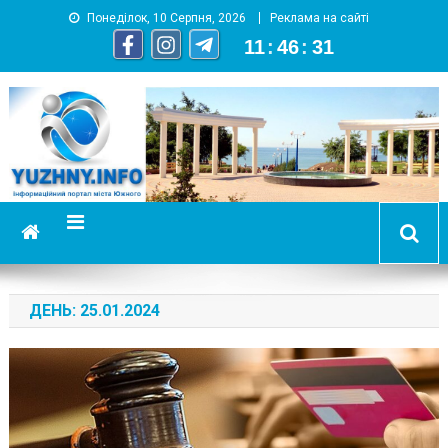
Понеділок, 10 Серпня, 2026
Реклама на сайті
11
:
46
:
31
YUZHNY.INFO
информационный портал города Южный
ДЕНЬ:
25.01.2024