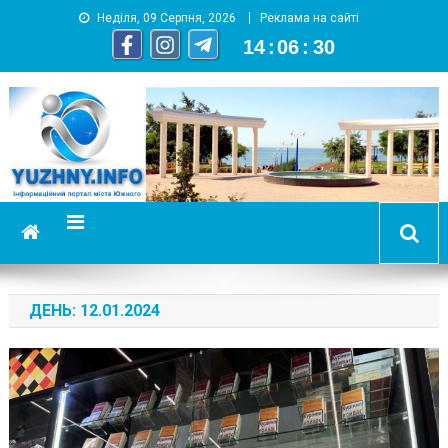
Неділя, 09 Серпня, 2026
Реклама на сайті
14
:
06
:
31
YUZHNY.INFO
информационный портал города Южный
ДЕНЬ:
12.01.2024