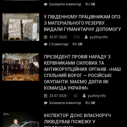
on
Залишити коментар
RU
UK
Зеленський
завойовує
У ПІВДЕННОМУ ПРАЦІВНИКАМ ОПЗ
симпатії
З МАТЕРІАЛЬНОГО РЕЗЕРВУ
виборців
ВИДАЛИ ГУМАНІТАРНУ ДОПОМОГУ
Трампа
272
25.07.2025
yuzhny.info
–
до
2 Коментарі
RU
UK
The
У
Wall
Південному
ПРЕЗИДЕНТ ПРОВІВ НАРАДУ З
Street
працівникам
КЕРІВНИКАМИ СИЛОВИХ ТА
Journal.
ОПЗ
АНТИКОРУПЦІЙНИХ ОРГАНІВ: «НАШ
з
СПІЛЬНИЙ ВОРОГ — РОСІЙСЬКІ
матеріального
ОКУПАНТИ. МАЄМО ДІЯТИ ЯК
резерву
КОМАНДА УКРАЇНИ»
видали
62
23.07.2025
yuzhny.info
гуманітарну
on
Залишити коментар
RU
UK
допомогу
Президент
провів
ІНСПЕКТОР ДСНС ВЛАСНОРУЧ
нараду
ЛІКВІДУВАВ ПОЖЕЖУ У
з