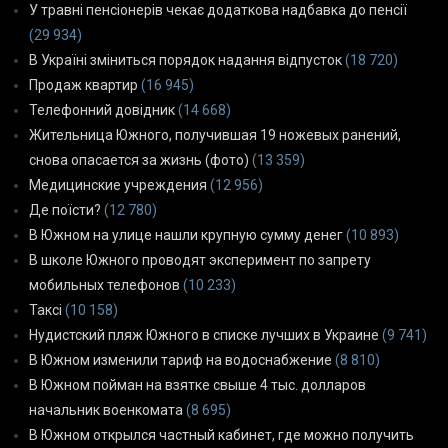
У травні пенсіонерів чекає додаткова надбавка до пенсії
(29 934)
В Україні зміниться порядок надання відпусток
(18 720)
Продаж квартир
(16 945)
Телефонний довідник
(14 668)
Жительница Южного, получившая 19 ножевых ранений,
снова опасается за жизнь (фото)
(13 359)
Медицинские учреждения
(12 956)
Де поїсти?
(12 780)
В Южном на улице нашли крупную сумму денег
(10 893)
В школе Южного проводят эксперимент по запрету
мобильных телефонов
(10 233)
Таксі
(10 158)
Нудистский пляж Южного в списке лучших в Украине
(9 741)
В Южном изменили тариф на водоснабжение
(8 810)
В Южном пойман на взятке свыше 4 тыс. долларов
начальник военкомата
(8 695)
В Южном открылся частный кабинет, где можно получить