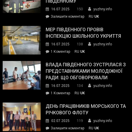
ПІВДЕННОМУ
керівниками
150
16.07.2025
yuzhny.info
силових
on
Залишити коментар
RU
UK
та
Інспектор
антикорупційних
ДСНС
МЕР ПІВДЕННОГО ПРОВІВ
органів:
власноруч
ІНСПЕКЦІЮ ШКІЛЬНОГО УКРИТТЯ
«Наш
ліквідував
спільний
138
16.07.2025
yuzhny.info
пожежу
ворог
до
1 Коментар
RU
UK
у
—
Мер
Південному
російські
Південного
ВЛАДА ПІВДЕННОГО ЗУСТРІЛАСЯ З
окупанти.
провів
ПРЕДСТАВНИКАМИ МОЛОДІЖНОЇ
Маємо
інспекцію
РАДИ: ЩО ОБГОВОРЮВАЛИ
діяти
шкільного
134
16.07.2025
yuzhny.info
як
укриття
команда
до
1 Коментар
RU
UK
України»
Влада
Південного
ДЕНЬ ПРАЦІВНИКІВ МОРСЬКОГО ТА
зустрілася
РІЧКОВОГО ФЛОТУ
з
119
02.07.2025
yuzhny.info
представниками
on
Залишити коментар
RU
UK
молодіжної