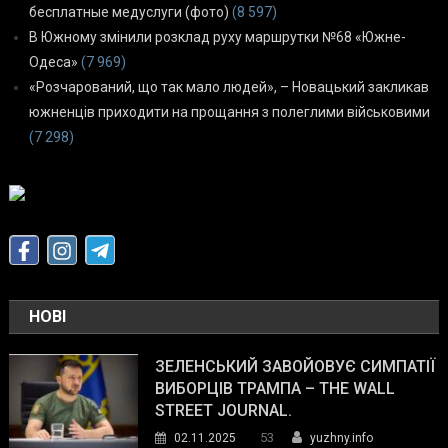
бесплатные медуслуги (фото)
(8 597)
В Южному змінили розклад руху маршрутки №68 «Южне-
Одеса»
(7 969)
«Розчарований, що так мало людей», – Новацький закликав
южненців приходити на прощання з полеглими військовими
(7 298)
НОВІ
ЗЕЛЕНСЬКИЙ ЗАВОЙОВУЄ СИМПАТІЇ
ВИБОРЦІВ ТРАМПА – THE WALL
STREET JOURNAL.
53
02.11.2025
yuzhny.info