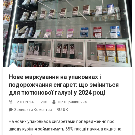
Нове маркування на упаковках і
подорожчання сигарет: що зміниться
для тютюнової галузі у 2024 році
12.01.2024
206
Юля Гринишина
On
Залишити Коментар
RU
UK
Нове
На нових упаковках з сигаретами попередження про
Маркування
шкоду куріння займатимуть 65% площі пачки, а акциз на
На