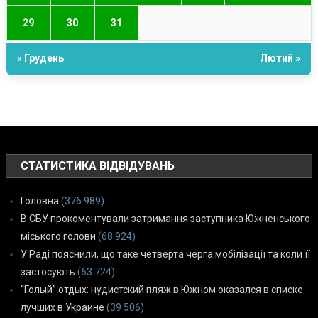
29
30
31
« Грудень
Лютий »
СТАТИСТИКА ВІДВІДУВАНЬ
Головна
(376 989)
В СБУ прокоментували затримання заступника Южненського
міського голови
(68 924)
У Раді пояснили, що таке четверта черга мобілізації та коли її
застосують
(63 724)
“Голый” отдых: нудистский пляж в Южном оказался в списке
лучших в Украине
(39 506)