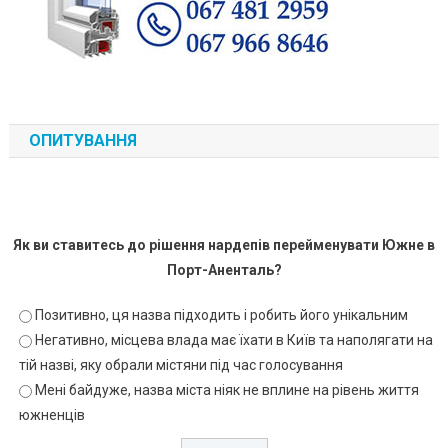
ОПИТУВАННЯ
Як ви ставитесь до рішення нардепів перейменувати Южне в
Порт-Аненталь?
Позитивно, ця назва підходить і робить його унікальним
Негативно, місцева влада має їхати в Київ та наполягати на
тій назві, яку обрали містяни під час голосування
Мені байдуже, назва міста ніяк не вплине на рівень життя
южненців