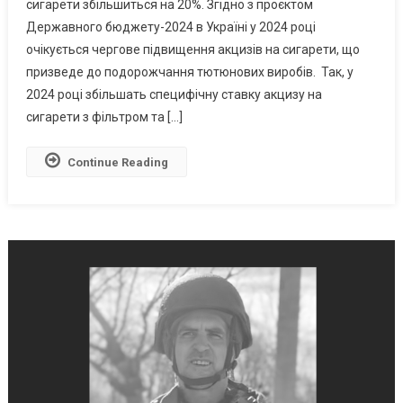
сигарети збільшиться на 20%. Згідно з проєктом
Упаковках
Державного бюджету-2024 в Україні у 2024 році
І
Подорожчання
очікується чергове підвищення акцизів на сигарети, що
Сигарет:
призведе до подорожчання тютюнових виробів. Так, у
Що
2024 році збільшать специфічну ставку акцизу на
Зміниться
сигарети з фільтром та […]
Для
Тютюнової
Continue Reading
Галузі
У
2024
Році