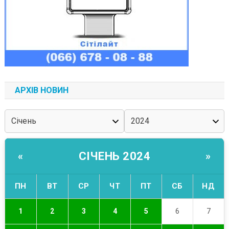
АРХІВ НОВИН
СІЧЕНЬ 2024
«
»
ПН
ВТ
СР
ЧТ
ПТ
СБ
НД
1
2
3
4
5
6
7