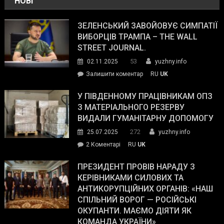
НОВІ
ЗЕЛЕНСЬКИЙ ЗАВОЙОВУЄ СИМПАТІЇ
ВИБОРЦІВ ТРАМПА – THE WALL
STREET JOURNAL.
53
02.11.2025
yuzhny.info
on
Залишити коментар
RU
UK
Зеленський
завойовує
У ПІВДЕННОМУ ПРАЦІВНИКАМ ОПЗ
симпатії
З МАТЕРІАЛЬНОГО РЕЗЕРВУ
виборців
ВИДАЛИ ГУМАНІТАРНУ ДОПОМОГУ
Трампа
272
25.07.2025
yuzhny.info
–
до
2 Коментарі
RU
UK
The
У
Wall
Південному
ПРЕЗИДЕНТ ПРОВІВ НАРАДУ З
Street
працівникам
КЕРІВНИКАМИ СИЛОВИХ ТА
Journal.
ОПЗ
АНТИКОРУПЦІЙНИХ ОРГАНІВ: «НАШ
з
СПІЛЬНИЙ ВОРОГ — РОСІЙСЬКІ
матеріального
ОКУПАНТИ. МАЄМО ДІЯТИ ЯК
резерву
КОМАНДА УКРАЇНИ»