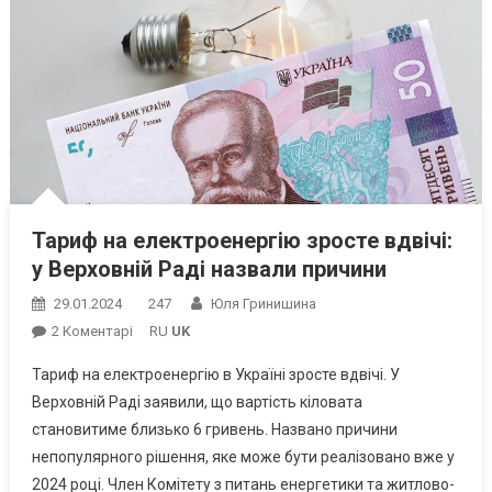
Тариф на електроенергію зросте вдвічі:
у Верховній Раді назвали причини
29.01.2024
247
Юля Гринишина
До
2 Коментарі
RU
UK
Тариф
Тариф на електроенергію в Україні зросте вдвічі. У
На
Верховній Раді заявили, що вартість кіловата
Електроенергію
становитиме близько 6 гривень. Названо причини
Зросте
непопулярного рішення, яке може бути реалізовано вже у
Вдвічі:
У
2024 році. Член Комітету з питань енергетики та житлово-