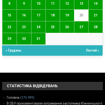
8
9
10
11
12
13
14
15
16
17
18
19
20
21
22
23
24
25
26
27
28
29
30
31
« Грудень
Лютий »
СТАТИСТИКА ВІДВІДУВАНЬ
Головна
(376 989)
В СБУ прокоментували затримання заступника Южненського