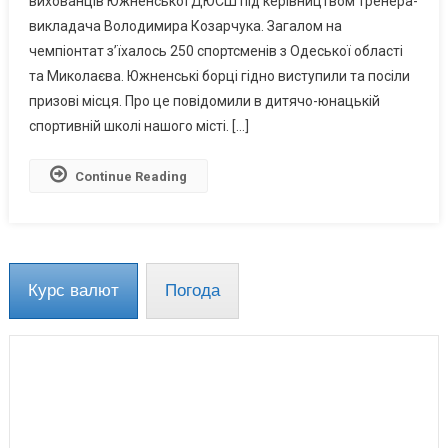
вихованців Южненської ДЮСШ під керівництвом тренера-
Призові
викладача Володимира Козарчука. Загалом на
Місця
Турніру
чемпіонтат з’їхалось 250 спортсменів з Одеської області
З
та Миколаєва. Южненські борці гідно виступили та посіли
Вільної
призові місця. Про це повідомили в дитячо-юнацькій
Боротьби
спортивній школі нашого місті. […]
В
Одесі
Continue Reading
Курс валют
Погода