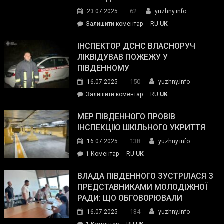
видали
62
23.07.2025
yuzhny.info
гуманітарну
on
Залишити коментар
RU
UK
допомогу
Президент
провів
ІНСПЕКТОР ДСНС ВЛАСНОРУЧ
нараду
ЛІКВІДУВАВ ПОЖЕЖУ У
з
ПІВДЕННОМУ
керівниками
150
16.07.2025
yuzhny.info
силових
on
Залишити коментар
RU
UK
та
Інспектор
антикорупційних
ДСНС
МЕР ПІВДЕННОГО ПРОВІВ
органів:
власноруч
ІНСПЕКЦІЮ ШКІЛЬНОГО УКРИТТЯ
«Наш
ліквідував
спільний
138
16.07.2025
yuzhny.info
пожежу
ворог
до
1 Коментар
RU
UK
у
—
Мер
Південному
російські
Південного
ВЛАДА ПІВДЕННОГО ЗУСТРІЛАСЯ З
окупанти.
провів
ПРЕДСТАВНИКАМИ МОЛОДІЖНОЇ
Маємо
інспекцію
РАДИ: ЩО ОБГОВОРЮВАЛИ
діяти
шкільного
134
16.07.2025
yuzhny.info
як
укриття
команда
до