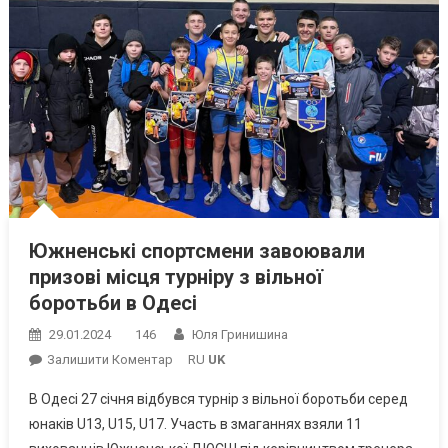
Южненські спортсмени завоювали
призові місця турніру з вільної
боротьби в Одесі
29.01.2024
146
Юля Гринишина
On
Залишити Коментар
RU
UK
Южненські
В Одесі 27 січня відбувся турнір з вільної боротьби серед
Спортсмени
юнаків U13, U15, U17. Участь в змаганнях взяли 11
Завоювали