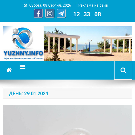
Субота, 08 Серпня, 2026
Реклама на сайті
12
:
33
:
09
YUZHNY.INFO
информационный портал города Южный
ДЕНЬ:
29.01.2024