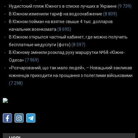
Нудистский пляж Южного в списке лучших в Украине
(9 739)
В Южном изменили тариф на водоснабжение
(8 809)
В Южном пойман на взятке свыше 4 тыс. долларов
начальник военкомата
(8 695)
В Южном открылся частный кабинет, где можно получить
бесплатные медуслуги (фото)
(8 597)
В Южному змінили розклад руху маршрутки №68 «Южне-
Одеса»
(7 969)
«Розчарований, що так мало людей», – Новацький закликав
южненців приходити на прощання з полеглими військовими
(7 298)