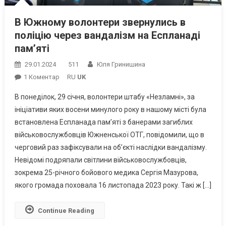
В Южному волонтери звернулись в
поліцію через вандалізм на Еспланаді
пам’яті
29.01.2024
511
Юля Гринишина
До
1 Коментар
RU
UK
В
В понеділок, 29 січня, волонтери штабу «Незламні», за
Южному
ініціативи яких восени минулого року в нашому місті була
Волонтери
встановлена Еспланада пам’яті з банерами загиблих
Звернулись
військовослужбовців Южненської ОТГ, повідомили, що в
В
Поліцію
черговий раз зафіксували на об’єкті наслідки вандалізму.
Через
Невідомі подряпали світлини військовослужбовців,
Вандалізм
зокрема 25-річного бойового медика Сергія Мазурова,
На
якого громада поховала 16 листопада 2023 року. Такі ж […]
Еспланаді
Пам’яті
Continue Reading