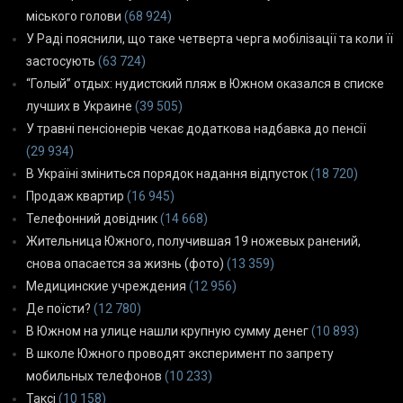
міського голови
(68 924)
У Раді пояснили, що таке четверта черга мобілізації та коли її
застосують
(63 724)
“Голый” отдых: нудистский пляж в Южном оказался в списке
лучших в Украине
(39 505)
У травні пенсіонерів чекає додаткова надбавка до пенсії
(29 934)
В Україні зміниться порядок надання відпусток
(18 720)
Продаж квартир
(16 945)
Телефонний довідник
(14 668)
Жительница Южного, получившая 19 ножевых ранений,
снова опасается за жизнь (фото)
(13 359)
Медицинские учреждения
(12 956)
Де поїсти?
(12 780)
В Южном на улице нашли крупную сумму денег
(10 893)
В школе Южного проводят эксперимент по запрету
мобильных телефонов
(10 233)
Таксі
(10 158)