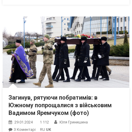
Загинув, рятуючи побратимів: в
Южному попрощалися з військовим
Вадимом Яремчуком (фото)
29.01.2024
1 112
Юля Гринишина
До
3 Коментарі
RU
UK