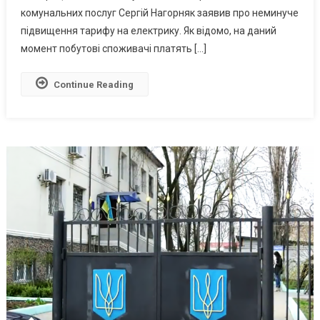
Верховній
комунальних послуг Сергій Нагорняк заявив про неминуче
Раді
підвищення тарифу на електрику. Як відомо, на даний
Назвали
момент побутові споживачі платять […]
Причини
Continue Reading