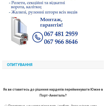
ОПИТУВАННЯ
Як ви ставитесь до рішення нардепів перейменувати Южне в
Порт-Аненталь?
Позитивно, ця назва підходить і робить його унікальним