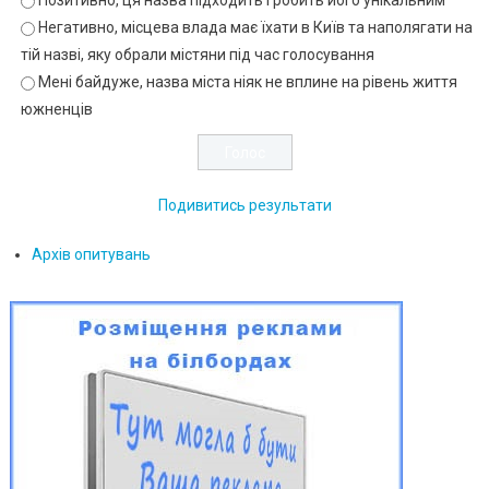
Негативно, місцева влада має їхати в Київ та наполягати на
тій назві, яку обрали містяни під час голосування
Мені байдуже, назва міста ніяк не вплине на рівень життя
южненців
Подивитись результати
Архів опитувань