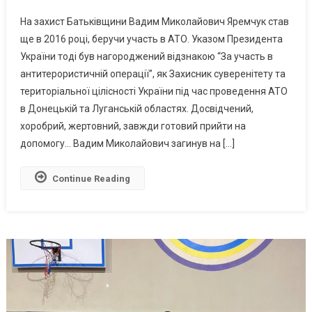
Загинув,
На захист Батьківщини Вадим Миколайович Яремчук став
Рятуючи
ще в 2016 році, беручи участь в АТО. Указом Президента
Побратимів:
України тоді був нагороджений відзнакою “За участь в
В
антитерористичній операції”, як Захисник суверенітету та
Южному
Попрощалися
територіальної цілісності України під час проведення АТО
З
в Донецькій та Луганській областях. Досвідчений,
Військовим
хоробрий, жертовний, завжди готовий прийти на
Вадимом
допомогу… Вадим Миколайович загинув на […]
Яремчуком
(фото)
Continue Reading