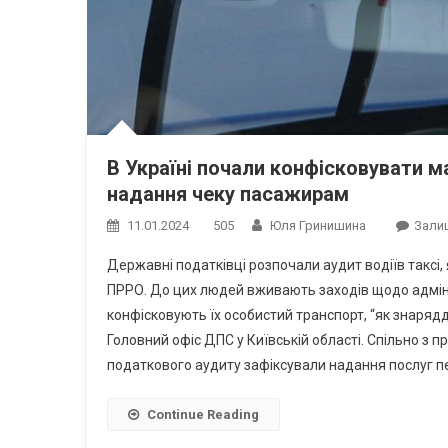
В Україні почали конфісковувати м
надання чеку пасажирам
11.01.2024
505
Юля Гринишина
Зали
Державні податківці розпочали аудит водіїв таксі
ПРРО. До цих людей вживають заходів щодо адміні
конфісковують їх особистий транспорт, “як знаряд
Головний офіс ДПС у Київській області. Спільно з 
податкового аудиту зафіксували надання послуг п
Continue Reading