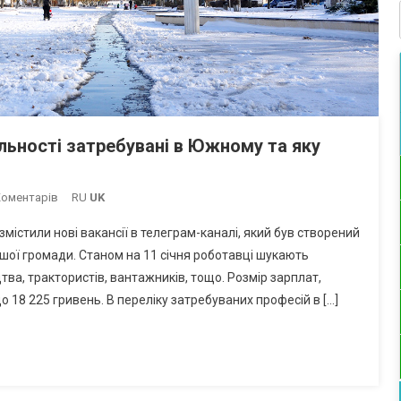
іальності затребувані в Южному та яку
До
Коментарів
RU
UK
Новий
містили нові вакансії в телеграм-каналі, який був створений
Рік
ашої громади. Станом на 11 січня роботавці шукають
–
тва, трактористів, вантажників, тощо. Розмір зарплат,
Нові
о 18 225 гривень. В переліку затребуваних професій в […]
Вакансії:
Які
Спеціальності
Затребувані
В