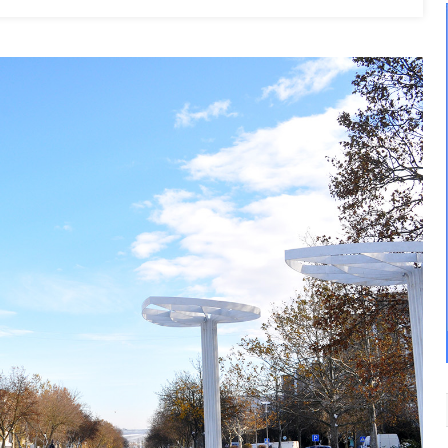
Понад
4
Млрд
Гривень:
В
Списку
Об’єктів
ОПЗ