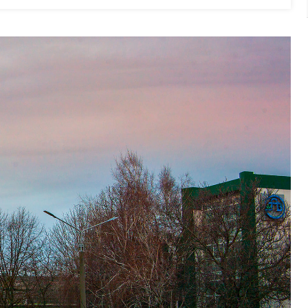
Надання
Чеку
Пасажирам