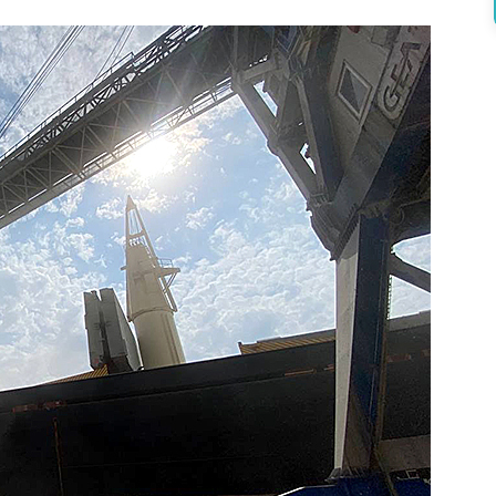
Южному
Та
Яку
Зарплату
Пропонують