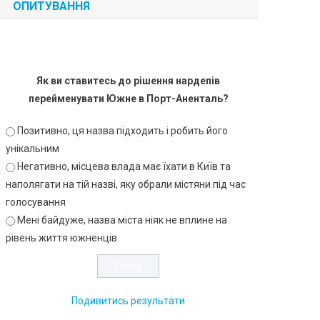
ОПИТУВАННЯ
Як ви ставитесь до рішення нардепів
перейменувати Южне в Порт-Аненталь?
Позитивно, ця назва підходить і робить його
унікальним
Негативно, місцева влада має їхати в Київ та
наполягати на тій назві, яку обрали містяни під час
голосування
Мені байдуже, назва міста ніяк не вплине на
рівень життя южненців
Подивитись результати