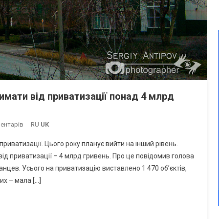
римати від приватизації понад 4 млрд
До
ментарів
RU
UK
У
приватизації. Цього року планує вийти на інший рівень.
2024
д приватизації – 4 млрд гривень. Про це повідомив голова
Році
нцев. Усього на приватизацію виставлено 1 470 об’єктів,
Україна
их – мала […]
Розраховує
Отримати
Від
Приватизації