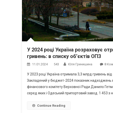
У 2024 році Україна розраховує от
гривень: в списку об’єктів ОПЗ
11.01.2024
543
Юля Гринишина
8 Ко
У 2023 році Україна отримала 3,3 млрд гривень від 
Закладений у бюджет-2024 показник надходжень ві
фінансового комітету Верховної Ради Данило Гетма
серед яких і Одеський припортовий завод. 1 453 з н
Continue Reading