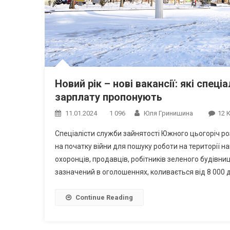
Новий рік – нові вакансії: які спец
зарплату пропонують
11.01.2024
1 096
Юля Гринишина
12 
Спеціалісти служби зайнятості Южного цьогоріч роз
на початку війни для пошуку роботи на території н
охоронців, продавців, робітників зеленого будівниц
зазначений в оголошеннях, коливається від 8 000 д
Continue Reading