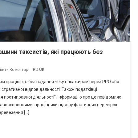
ашини таксистів, які працюють без
On
шити Коментар
RU
UK
В
, які працюють без надання чеку пасажирам через РРО або
Україні
стративної відповідальності. Також податківці
Почали
дя протиправної діяльності”. Інформацію про це повідомляє
Конфісковувати
правоохоронцями, працівники відділу фактичних перевірок
Машини
Таксистів,
еревезення […]
Які
Працюють
Без