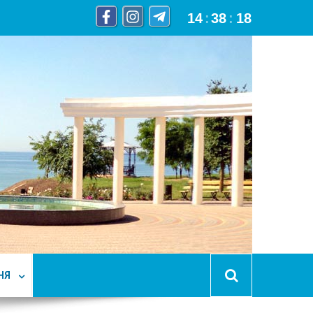
14
:
38
:
20
НЯ