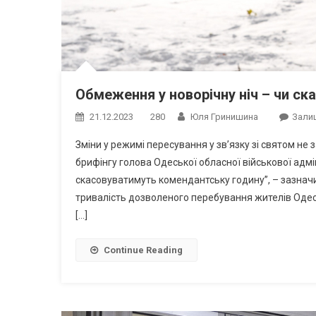
Обмеження у новорічну ніч – чи с
21.12.2023
280
Юля Гринишина
Зали
Зміни у режимі пересування у зв’язку зі святом не
брифінгу голова Одеської обласної військової адмін
скасовуватимуть комендантську годину”, – зазначи
тривалість дозволеного перебування жителів Одес
[…]
Continue Reading