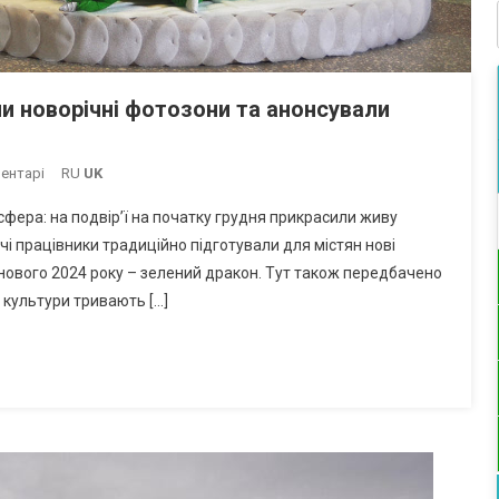
и новорічні фотозони та анонсували
До
ентарі
RU
UK
В
фера: на подвір’ї на початку грудня прикрасили живу
Палаці
рчі працівники традиційно підготували для містян нові
Культури
 нового 2024 року – зелений дракон. Тут також передбачено
Южного
 культури тривають […]
Створили
Новорічні
Фотозони
Та
Анонсували
Святкові
Ранки
(фото)