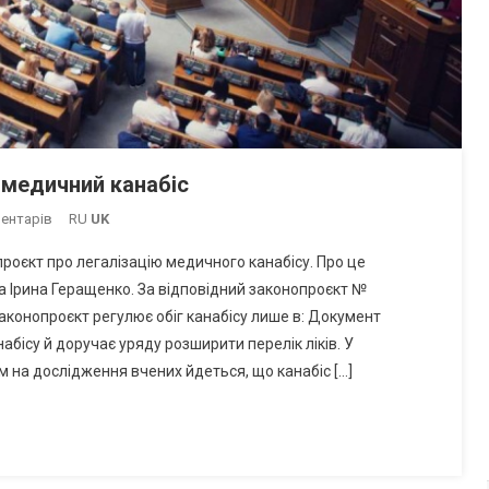
 медичний канабіс
До
ментарів
RU
UK
Верховна
роєкт про легалізацію медичного канабісу. Про це
Рада
 Ірина Геращенко. За відповідний законопроєкт №
Ухвалила
аконопроєкт регулює обіг канабісу лише в: Документ
Закон
абісу й доручає уряду розширити перелік ліків. У
Про
Медичний
 на дослідження вчених йдеться, що канабіс […]
Канабіс