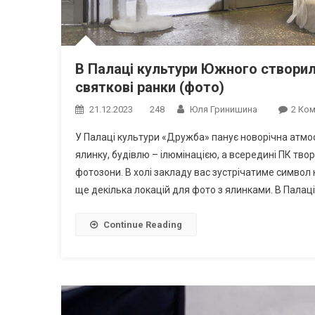
В Палаці культури Южного створил
святкові ранки (фото)
21.12.2023
248
Юля Гринишина
2 Ком
У Палаці культури «Дружба» панує новорічна атмос
ялинку, будівлю – ілюмінацією, а всередині ПК тво
фотозони. В холі закладу вас зустрічатиме символ
ще декілька локацій для фото з ялинками. В Палаці
Continue Reading