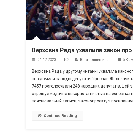
Верховна Рада ухвалила закон про
21.12.2023
102
Юля Гринишина
5 Ко
Верховна Рада у другому читанні ухвалила законоп
повідомили народні депутати Ярослав Железняк та
7457 проголосували 248 народних депутатів. Цей з
спрощує медичне використання ліків на основі канн
пояснювальній записці законопроєкту з посиланням
Continue Reading