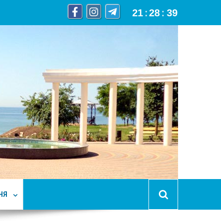
21
:
28
:
41
НЯ