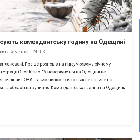
касують комендантську годину на Одещині
On
шити Коментар
RU
UK
Обмеження
 заплановані. Про це розповів на підсумковому річному
У
істрації Олег Кіпер. “У новорічну ніч на Одещині не
Новорічну
в очільник ОВА. Таким чином, свято ніяк не вплине на
Ніч
и та області на вулицях. Комендантська година на Одещині,
–
Чи
Скасують
Комендантську
Годину
На
Одещині