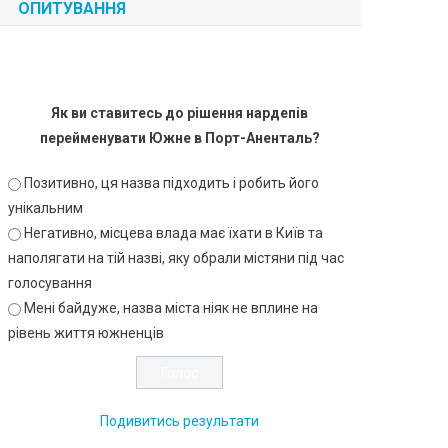
ОПИТУВАННЯ
Як ви ставитесь до рішення нардепів
перейменувати Южне в Порт-Аненталь?
Позитивно, ця назва підходить і робить його
унікальним
Негативно, місцева влада має їхати в Київ та
наполягати на тій назві, яку обрали містяни під час
голосування
Мені байдуже, назва міста ніяк не вплине на
рівень життя южненців
Подивитись результати