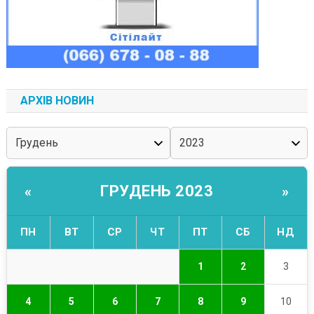
АРХІВ НОВИН
ГРУДЕНЬ 2023
«
»
ПН
ВТ
СР
ЧТ
ПТ
СБ
НД
1
2
3
4
5
6
7
8
9
10