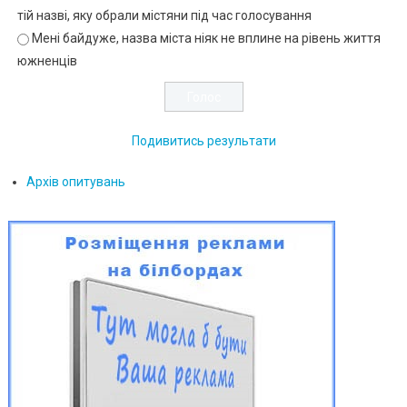
тій назві, яку обрали містяни під час голосування
Мені байдуже, назва міста ніяк не вплине на рівень життя
южненців
Подивитись результати
Архів опитувань