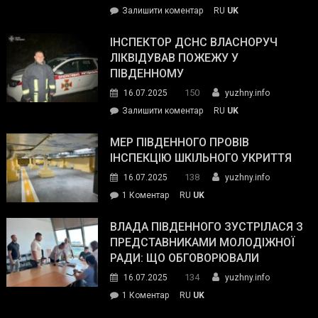
on
Залишити коментар
RU
UK
допомогу
Президент
провів
ІНСПЕКТОР ДСНС ВЛАСНОРУЧ
нараду
ЛІКВІДУВАВ ПОЖЕЖУ У
з
ПІВДЕННОМУ
керівниками
150
16.07.2025
yuzhny.info
силових
on
Залишити коментар
RU
UK
та
Інспектор
антикорупційних
ДСНС
МЕР ПІВДЕННОГО ПРОВІВ
органів:
власноруч
ІНСПЕКЦІЮ ШКІЛЬНОГО УКРИТТЯ
«Наш
ліквідував
спільний
138
16.07.2025
yuzhny.info
пожежу
ворог
до
1 Коментар
RU
UK
у
—
Мер
Південному
російські
Південного
ВЛАДА ПІВДЕННОГО ЗУСТРІЛАСЯ З
окупанти.
провів
ПРЕДСТАВНИКАМИ МОЛОДІЖНОЇ
Маємо
інспекцію
РАДИ: ЩО ОБГОВОРЮВАЛИ
діяти
шкільного
134
16.07.2025
yuzhny.info
як
укриття
команда
до
1 Коментар
RU
UK
України»
Влада