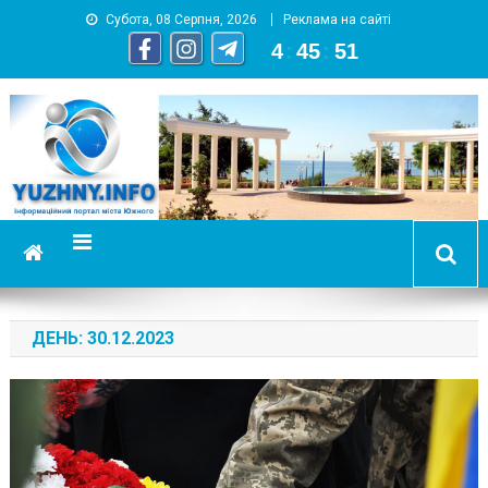
Субота, 08 Серпня, 2026
Реклама на сайті
4
:
45
:
52
YUZHNY.INFO
информационный портал города Южный
ДЕНЬ:
30.12.2023