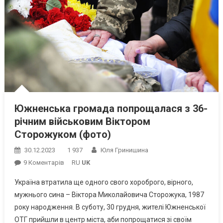
Южненська громада попрощалася з 36-
річним військовим Віктором
Сторожуком (фото)
30.12.2023
1 937
Юля Гринишина
До
9 Коментарів
RU
UK
Южненська
Україна втратила ще одного свого хороброго, вірного,
Громада
мужнього сина – Віктора Миколайовича Сторожука, 1987
Попрощалася
року народження. В суботу, 30 грудня, жителі Южненської
З
ОТГ прийшли в центр міста, аби попрощатися зі своїм
36-