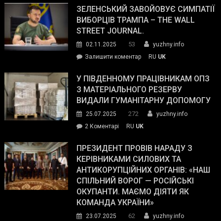
ЗЕЛЕНСЬКИЙ ЗАВОЙОВУЄ СИМПАТІЇ
ВИБОРЦІВ ТРАМПА – THE WALL
STREET JOURNAL.
53
02.11.2025
yuzhny.info
on
Залишити коментар
RU
UK
Зеленський
завойовує
У ПІВДЕННОМУ ПРАЦІВНИКАМ ОПЗ
симпатії
З МАТЕРІАЛЬНОГО РЕЗЕРВУ
виборців
ВИДАЛИ ГУМАНІТАРНУ ДОПОМОГУ
Трампа
272
25.07.2025
yuzhny.info
–
до
2 Коментарі
RU
UK
The
У
Wall
Південному
ПРЕЗИДЕНТ ПРОВІВ НАРАДУ З
Street
працівникам
КЕРІВНИКАМИ СИЛОВИХ ТА
Journal.
ОПЗ
АНТИКОРУПЦІЙНИХ ОРГАНІВ: «НАШ
з
СПІЛЬНИЙ ВОРОГ — РОСІЙСЬКІ
матеріального
ОКУПАНТИ. МАЄМО ДІЯТИ ЯК
резерву
КОМАНДА УКРАЇНИ»
видали
62
23.07.2025
yuzhny.info
гуманітарну