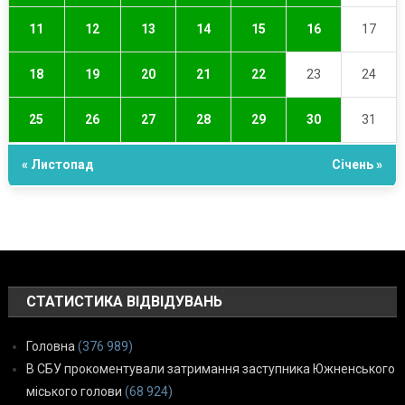
11
12
13
14
15
16
17
18
19
20
21
22
23
24
25
26
27
28
29
30
31
« Листопад
Січень »
СТАТИСТИКА ВІДВІДУВАНЬ
Головна
(376 989)
В СБУ прокоментували затримання заступника Южненського
міського голови
(68 924)