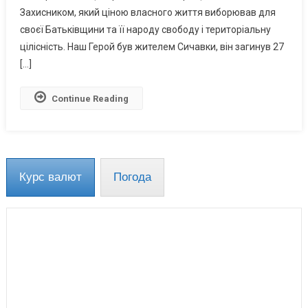
Річним
Захисником, який ціною власного життя виборював для
Військовим
своєї Батьківщини та її народу свободу і територіальну
Віктором
цілісність. Наш Герой був жителем Сичавки, він загинув 27
Сторожуком
[…]
(фото)
Continue Reading
Курс валют
Погода