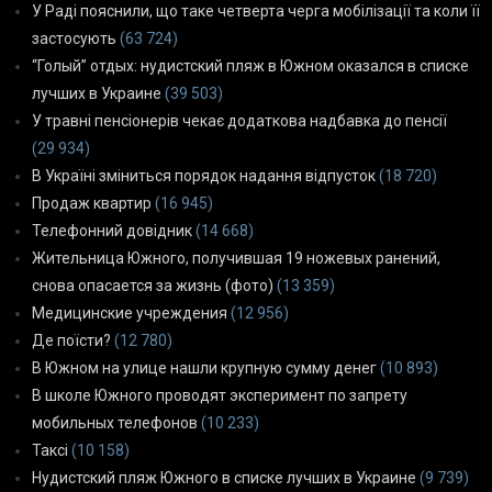
У Раді пояснили, що таке четверта черга мобілізації та коли її
застосують
(63 724)
“Голый” отдых: нудистский пляж в Южном оказался в списке
лучших в Украине
(39 503)
У травні пенсіонерів чекає додаткова надбавка до пенсії
(29 934)
В Україні зміниться порядок надання відпусток
(18 720)
Продаж квартир
(16 945)
Телефонний довідник
(14 668)
Жительница Южного, получившая 19 ножевых ранений,
снова опасается за жизнь (фото)
(13 359)
Медицинские учреждения
(12 956)
Де поїсти?
(12 780)
В Южном на улице нашли крупную сумму денег
(10 893)
В школе Южного проводят эксперимент по запрету
мобильных телефонов
(10 233)
Таксі
(10 158)
Нудистский пляж Южного в списке лучших в Украине
(9 739)