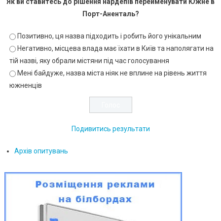
Як ви ставитесь до рішення нардепів перейменувати Южне в
Порт-Аненталь?
Позитивно, ця назва підходить і робить його унікальним
Негативно, місцева влада має їхати в Київ та наполягати на
тій назві, яку обрали містяни під час голосування
Мені байдуже, назва міста ніяк не вплине на рівень життя
южненців
Подивитись результати
Архів опитувань