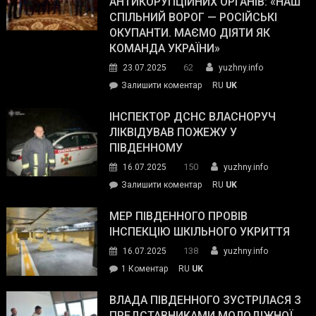
АНТИКОРУПЦІЙНИХ ОРГАНІВ: «НАШ
з
СПІЛЬНИЙ ВОРОГ — РОСІЙСЬКІ
матеріального
ОКУПАНТИ. МАЄМО ДІЯТИ ЯК
резерву
КОМАНДА УКРАЇНИ»
видали
62
23.07.2025
yuzhny.info
гуманітарну
on
Залишити коментар
RU
UK
допомогу
Президент
провів
ІНСПЕКТОР ДСНС ВЛАСНОРУЧ
нараду
ЛІКВІДУВАВ ПОЖЕЖУ У
з
ПІВДЕННОМУ
керівниками
150
16.07.2025
yuzhny.info
силових
on
Залишити коментар
RU
UK
та
Інспектор
антикорупційних
ДСНС
МЕР ПІВДЕННОГО ПРОВІВ
органів:
власноруч
ІНСПЕКЦІЮ ШКІЛЬНОГО УКРИТТЯ
«Наш
ліквідував
спільний
138
16.07.2025
yuzhny.info
пожежу
ворог
до
1 Коментар
RU
UK
у
—
Мер
Південному
російські
Південного
ВЛАДА ПІВДЕННОГО ЗУСТРІЛАСЯ З
окупанти.
провів
ПРЕДСТАВНИКАМИ МОЛОДІЖНОЇ