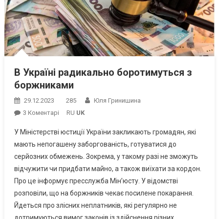
В Україні радикально боротимуться з
боржниками
29.12.2023
285
Юля Гринишина
До
3 Коментарі
RU
UK
В
У Міністерстві юстиції України закликають громадян, які
Україні
мають непогашену заборгованість, готуватися до
Радикально
серйозних обмежень. Зокрема, у такому разі не зможуть
Боротимуться
відчужити чи придбати майно, а також виїхати за кордон.
З
Боржниками
Про це інформує пресслужба Мін’юсту. У відомстві
розповіли, що на боржників чекає посилене покарання.
Йдеться про злісних неплатників, які регулярно не
дотримуються вимог законів із здійснення різних