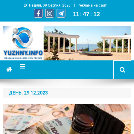
Неділя, 09 Серпня, 2026
Реклама на сайті
11
:
47
:
13
YUZHNY.INFO
информационный портал города Южный
ДЕНЬ:
29.12.2023