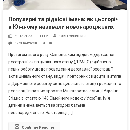
Популярні та рідкісні імена: як цьогоріч
в Южному називали новонароджених
29.12.2023
1 005
Юля Гринишина
До
7 Коментарів
RU
UK
Популярні
Протягом цього року Южненським відділом державної
Та
реєстрації актів цивільного стану (ДРАЦС) здійснено
Рідкісні
певну роботу щодо проведення державної реєстрації
Імена:
актів цивільного стану, видачі повторних свідоцтв, витягів
Як
Цьогоріч
з Державного реєстру актів цивільного стану громадян та
В
реалізації пілотних проєктів Міністерства юстиції України.
Южному
Згідно зі статтею 146 Сімейного кодексу України, ім’я
Називали
дитини визначається за згодою батьків
Новонароджених
новонародженого. На сторінці […]
Continue Reading