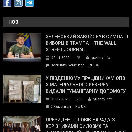
НОВІ
ЗЕЛЕНСЬКИЙ ЗАВОЙОВУЄ СИМПАТІЇ
ВИБОРЦІВ ТРАМПА – THE WALL
STREET JOURNAL.
53
02.11.2025
yuzhny.info
on
Залишити коментар
RU
UK
Зеленський
завойовує
У ПІВДЕННОМУ ПРАЦІВНИКАМ ОПЗ
симпатії
З МАТЕРІАЛЬНОГО РЕЗЕРВУ
виборців
ВИДАЛИ ГУМАНІТАРНУ ДОПОМОГУ
Трампа
272
25.07.2025
yuzhny.info
–
до
2 Коментарі
RU
UK
The
У
Wall
Південному
ПРЕЗИДЕНТ ПРОВІВ НАРАДУ З
Street
працівникам
КЕРІВНИКАМИ СИЛОВИХ ТА
Journal.
ОПЗ