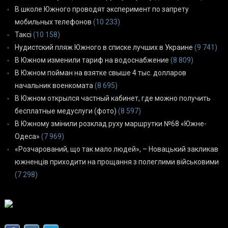
В школе Южного проводят эксперимент по запрету
мобильных телефонов
(10 233)
Таксі
(10 158)
Нудистский пляж Южного в списке лучших в Украине
(9 741)
В Южном изменили тариф на водоснабжение
(8 809)
В Южном пойман на взятке свыше 4 тыс. долларов
начальник военкомата
(8 695)
В Южном открылся частный кабинет, где можно получить
бесплатные медуслуги (фото)
(8 597)
В Южному змінили розклад руху маршрутки №68 «Южне-
Одеса»
(7 969)
«Розчарований, що так мало людей», – Новацький закликав
южненців приходити на прощання з полеглими військовими
(7 298)