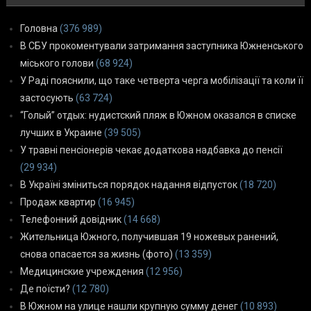
Головна
(376 989)
В СБУ прокоментували затримання заступника Южненського
міського голови
(68 924)
У Раді пояснили, що таке четверта черга мобілізації та коли її
застосують
(63 724)
“Голый” отдых: нудистский пляж в Южном оказался в списке
лучших в Украине
(39 505)
У травні пенсіонерів чекає додаткова надбавка до пенсії
(29 934)
В Україні зміниться порядок надання відпусток
(18 720)
Продаж квартир
(16 945)
Телефонний довідник
(14 668)
Жительница Южного, получившая 19 ножевых ранений,
снова опасается за жизнь (фото)
(13 359)
Медицинские учреждения
(12 956)
Де поїсти?
(12 780)
В Южном на улице нашли крупную сумму денег
(10 893)