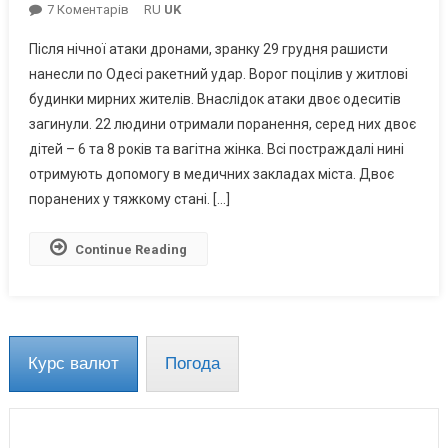
До
7 Коментарів
RU
UK
На
Після нічної атаки дронами, зранку 29 грудня рашисти
Одещині
нанесли по Одесі ракетний удар. Ворог поцілив у житлові
3
будинки мирних жителів. Внаслідок атаки двоє одеситів
Людей
загинули. 22 людини отримали поранення, серед них двоє
Загинули
І
дітей – 6 та 8 років та вагітна жінка. Всі постраждалі нині
22
отримують допомогу в медичних закладах міста. Двоє
Поранені
поранених у тяжкому стані. […]
Внаслідок
Атаки
Continue Reading
РФ
Курс валют
Погода