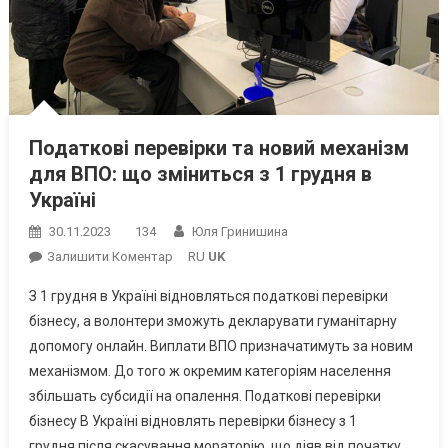
Податкові перевірки та новий механізм
для ВПО: що зміниться з 1 грудня в
Україні
30.11.2023
134
Юля Гринишина
On
Залишити Коментар
RU
UK
Податкові
З 1 грудня в Україні відновляться податкові перевірки
Перевірки
бізнесу, а волонтери зможуть декларувати гуманітарну
Та
допомогу онлайн. Виплати ВПО призначатимуть за новим
Новий
механізмом. До того ж окремим категоріям населення
Механізм
Для
збільшать субсидії на опалення. Податкові перевірки
ВПО:
бізнесу В Україні відновлять перевірки бізнесу з 1
Що
грудня після скасування мораторію, що діяв від початку