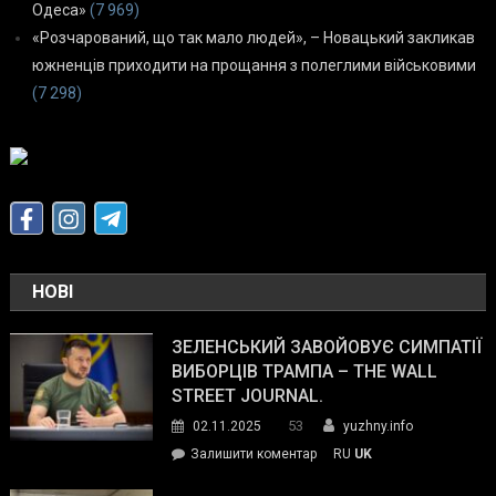
Одеса»
(7 969)
«Розчарований, що так мало людей», – Новацький закликав
южненців приходити на прощання з полеглими військовими
(7 298)
НОВІ
ЗЕЛЕНСЬКИЙ ЗАВОЙОВУЄ СИМПАТІЇ
ВИБОРЦІВ ТРАМПА – THE WALL
STREET JOURNAL.
53
02.11.2025
yuzhny.info
on
Залишити коментар
RU
UK
Зеленський