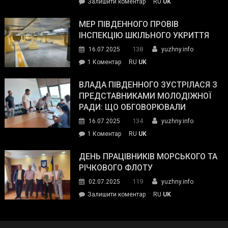
on
Залишити коментар
RU
UK
та
Інспектор
антикорупційних
ДСНС
МЕР ПІВДЕННОГО ПРОВІВ
органів:
власноруч
ІНСПЕКЦІЮ ШКІЛЬНОГО УКРИТТЯ
«Наш
ліквідував
спільний
138
16.07.2025
yuzhny.info
пожежу
ворог
до
1 Коментар
RU
UK
у
—
Мер
Південному
російські
Південного
ВЛАДА ПІВДЕННОГО ЗУСТРІЛАСЯ З
окупанти.
провів
ПРЕДСТАВНИКАМИ МОЛОДІЖНОЇ
Маємо
інспекцію
РАДИ: ЩО ОБГОВОРЮВАЛИ
діяти
шкільного
134
16.07.2025
yuzhny.info
як
укриття
команда
до
1 Коментар
RU
UK
України»
Влада
Південного
ДЕНЬ ПРАЦІВНИКІВ МОРСЬКОГО ТА
зустрілася
РІЧКОВОГО ФЛОТУ
з
119
02.07.2025
yuzhny.info
представниками
on
Залишити коментар
RU
UK
молодіжної
День
ради:
працівників
що
морського