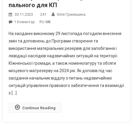
пального для КП
30.11.2023
241
Юля Гринишина
До
1 Коментар
RU
UK
Підготовка
На засіданні виконкому 29 листопада погодили внесення
До
змін та доповнень до Програми створення та
Можливих
використання матеріальних резервів для запобігання і
Блекаутів:
ліквідації наслідків надзвичайних ситуацій на території
В
Южному
Южненської громади, а також номенклатуру та обсяги
На
місцевого матрезерву на 2024 рік. Як доповів під час
2024
засідання начальник відділу з питань надзвичайних
Рік
ситуацій управління правового забезпечення та взаємодії
Створять
з […]
Запас
Пального
Continue Reading
Для
КП