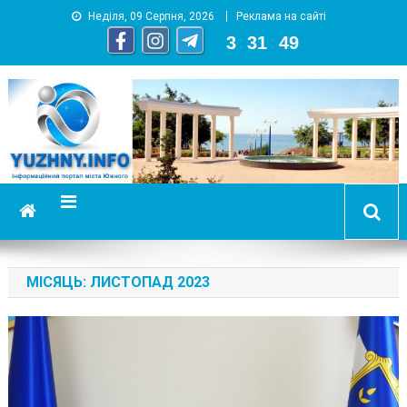
Неділя, 09 Серпня, 2026
Реклама на сайті
3
:
31
:
51
YUZHNY.INFO
информационный портал города Южный
МІСЯЦЬ:
ЛИСТОПАД 2023