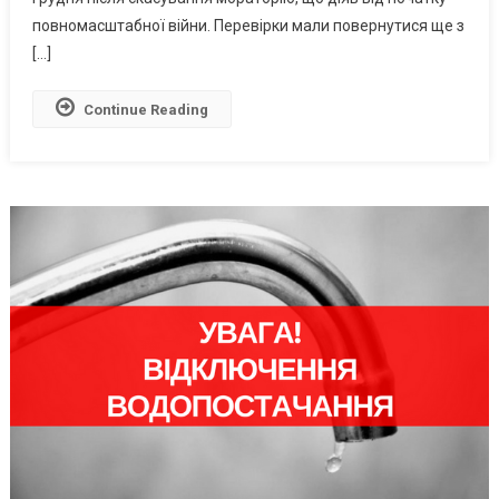
Зміниться
повномасштабної війни. Перевірки мали повернутися ще з
З
[…]
1
Грудня
Continue Reading
В
Україні