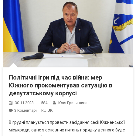
Політичні ігри під час війни: мер
Южного прокоментував ситуацію в
депутатському корпусі
30.11.2023
584
Юля Гринишина
До
3 Коментарі
RU
UK
Політичні
В грудні планується провести засідання сесії Южненської
Ігри
міськради, одне з основних питань порядку денного буде
Під