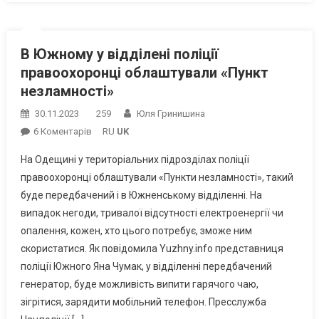
В Южному у відділені поліції
правоохоронці облаштували «Пункт
незламності»
30.11.2023
259
Юля Гринишина
До
6 Коментарів
RU
UK
В
На Одещині у територіальних підрозділах поліції
Южному
правоохоронці облаштували «Пункти незламності», такий
У
буде передбачений і в Южненському відділенні. На
Відділені
випадок негоди, тривалої відсутності електроенергії чи
Поліції
Правоохоронці
опалення, кожен, хто цього потребує, зможе ним
Облаштували
скористатися. Як повідомила Yuzhny.info представниця
«Пункт
поліції Южного Яна Чумак, у відділенні передбачений
Незламності»
генератор, буде можливість випити гарячого чаю,
зігрітися, зарядити мобільний телефон. Пресслужба