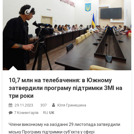
10,7 млн на телебачення: в Южному
затвердили програму підтримки ЗМІ на
три роки
29.11.2023
307
Юля Гринишина
До
7 Коментарів
RU
UK
10,7
Члени виконкому на засіданні 29 листопада затвердили
Млн
міську Програму підтримки суб’єкта у сфері
На