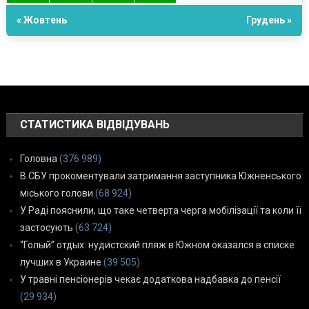
« Жовтень
Грудень »
СТАТИСТИКА ВІДВІДУВАНЬ
Головна
(376 989)
В СБУ прокоментували затримання заступника Южненського
міського голови
(68 924)
У Раді пояснили, що таке четверта черга мобілізації та коли її
застосують
(63 724)
“Голый” отдых: нудистский пляж в Южном оказался в списке
лучших в Украине
(39 505)
У травні пенсіонерів чекає додаткова надбавка до пенсії
(29 934)