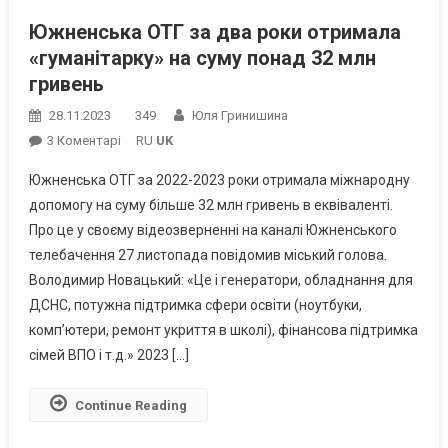
Южненська ОТГ за два роки отримала
«гуманітарку» на суму понад 32 млн
гривень
28.11.2023
349
Юля Гринишина
До
3 Коментарі
RU
UK
Южненська
Южненська ОТГ за 2022-2023 роки отримала міжнародну
ОТГ
допомогу на суму більше 32 млн гривень в еквіваленті.
За
Про це у своєму відеозверненні на каналі Южненського
Два
телебачення 27 листопада повідомив міський голова.
Роки
Отримала
Володимир Новацький: «Це і генератори, обладнання для
«гуманітарку»
ДСНС, потужна підтримка сфери освіти (ноутбуки,
На
комп’ютери, ремонт укриття в школі), фінансова підтримка
Суму
сімей ВПО і т.д.» 2023 […]
Понад
32
Continue Reading
Млн
Гривень