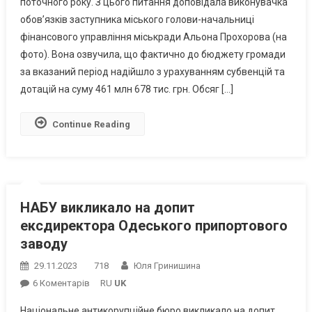
поточного року. З цього питання доповідала виконувачка
Про
обов’язків заступника міського голови-начальниці
Виконання
Бюджету
фінансового управління міськради Альона Прохорова (на
Южненської
фото). Вона озвучила, що фактично до бюджету громади
ОТГ
за вказаний період надійшло з урахуванням субвенцій та
За
дотацій на суму 461 млн 678 тис. грн. Обсяг […]
9
Місяців
Continue Reading
НАБУ викликало на допит
ексдиректора Одеського припортового
заводу
29.11.2023
718
Юля Гринишина
До
6 Коментарів
RU
UK
НАБУ
Національне антикорупційне бюро викликало на допит