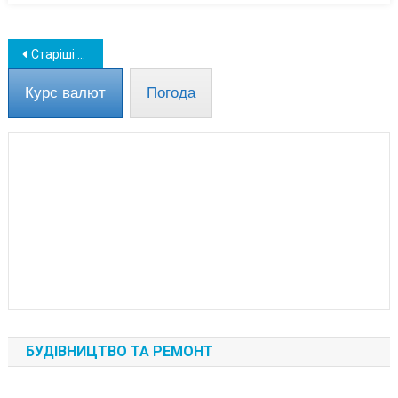
Навігація
Старіші записи
за
Курс валют
Погода
записами
БУДІВНИЦТВО ТА РЕМОНТ