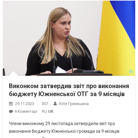
Виконком затвердив звіт про виконання
бюджету Южненської ОТГ за 9 місяців
29.11.2023
307
Юля Гринишина
До
4 Коментарі
RU
UK
Виконком
Члени виконкому 29 листопада затвердили звіт про
Затвердив
виконання бюджету Южненської громади за 9 місяців
Звіт