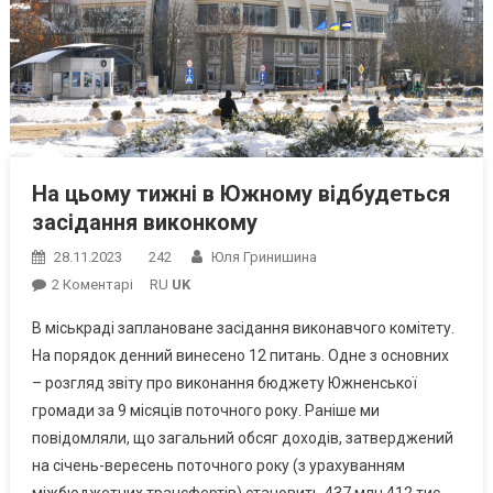
На цьому тижні в Южному відбудеться
засідання виконкому
28.11.2023
242
Юля Гринишина
До
2 Коментарі
RU
UK
На
В міськраді заплановане засідання виконавчого комітету.
Цьому
На порядок денний винесено 12 питань. Одне з основних
Тижні
– розгляд звіту про виконання бюджету Южненської
В
громади за 9 місяців поточного року. Раніше ми
Южному
Відбудеться
повідомляли, що загальний обсяг доходів, затверджений
Засідання
на січень-вересень поточного року (з урахуванням
Виконкому
міжбюджетних трансфертів) становить 437 млн 412 тис.