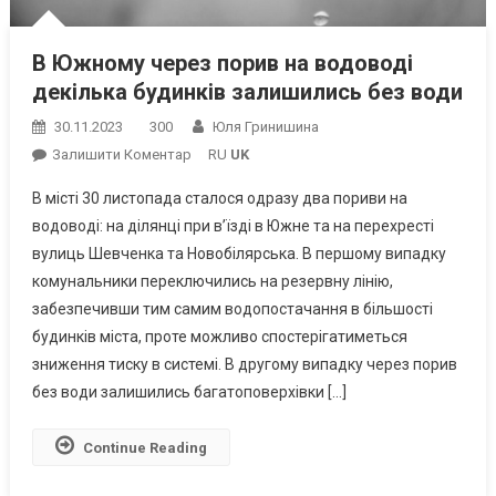
В Южному через порив на водоводі
декілька будинків залишились без води
30.11.2023
300
Юля Гринишина
On
Залишити Коментар
RU
UK
В
В місті 30 листопада сталося одразу два пориви на
Южному
водоводі: на ділянці при в’їзді в Южне та на перехресті
Через
вулиць Шевченка та Новобілярська. В першому випадку
Порив
комунальники переключились на резервну лінію,
На
Водоводі
забезпечивши тим самим водопостачання в більшості
Декілька
будинків міста, проте можливо спостерігатиметься
Будинків
зниження тиску в системі. В другому випадку через порив
Залишились
без води залишились багатоповерхівки […]
Без
Води
Continue Reading