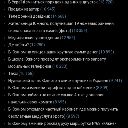
В Україні зміниться порядок надання відпусток
(18 720)
Продаж квартир
(16 945)
Телефонний довідник
(14 668)
Жительница Южного, получившая 19 ножевых ранений,
снова опасается за жизнь (фото)
(13 359)
Медицинские учреждения
(12 956)
Де поїсти?
(12 780)
В Южном на улице нашли крупную сумму денег
(10 893)
В школе Южного проводят эксперимент по запрету
мобильных телефонов
(10 233)
Таксі
(10 158)
Нудистский пляж Южного в списке лучших в Украине
(9 741)
В Южном изменили тариф на водоснабжение
(8 809)
В Южном пойман на взятке свыше 4 тыс. долларов
начальник военкомата
(8 695)
В Южном открылся частный кабинет, где можно получить
бесплатные медуслуги (фото)
(8 597)
В Южному змінили розклад руху маршрутки №68 «Южне-