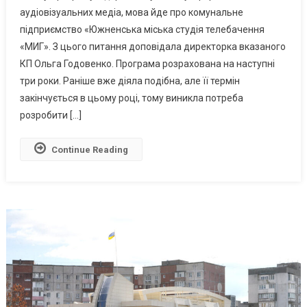
аудіовізуальних медіа, мова йде про комунальне
Телебачення:
підприємство «Южненська міська студія телебачення
В
Южному
«МИГ». З цього питання доповідала директорка вказаного
Затвердили
КП Ольга Годовенко. Програма розрахована на наступні
Програму
три роки. Раніше вже діяла подібна, але її термін
Підтримки
закінчується в цьому році, тому виникла потреба
ЗМІ
розробити […]
На
Три
Continue Reading
Роки