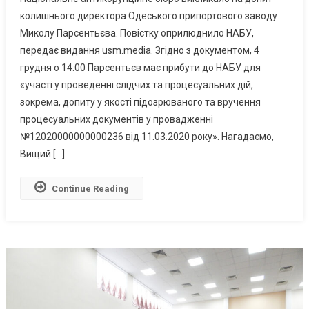
Викликало
колишнього директора Одеського припортового заводу
На
Миколу Парсентьєва. Повістку оприлюднило НАБУ,
Допит
передає видання usm.media. Згідно з документом, 4
Ексдиректора
Одеського
грудня о 14:00 Парсентьєв має прибути до НАБУ для
Припортового
«участі у проведенні слідчих та процесуальних дій,
Заводу
зокрема, допиту у якості підозрюваного та вручення
процесуальних документів у провадженні
№12020000000000236 від 11.03.2020 року». Нагадаємо,
Вищий […]
Continue Reading