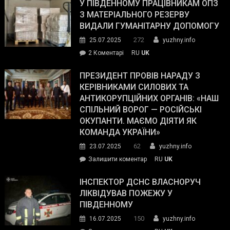
завойовує
У ПІВДЕННОМУ ПРАЦІВНИКАМ ОПЗ
симпатії
З МАТЕРІАЛЬНОГО РЕЗЕРВУ
виборців
ВИДАЛИ ГУМАНІТАРНУ ДОПОМОГУ
Трампа
272
25.07.2025
yuzhny.info
–
до
2 Коментарі
RU
UK
The
У
Wall
Південному
ПРЕЗИДЕНТ ПРОВІВ НАРАДУ З
Street
працівникам
КЕРІВНИКАМИ СИЛОВИХ ТА
Journal.
ОПЗ
АНТИКОРУПЦІЙНИХ ОРГАНІВ: «НАШ
з
СПІЛЬНИЙ ВОРОГ — РОСІЙСЬКІ
матеріального
ОКУПАНТИ. МАЄМО ДІЯТИ ЯК
резерву
КОМАНДА УКРАЇНИ»
видали
62
23.07.2025
yuzhny.info
гуманітарну
on
Залишити коментар
RU
UK
допомогу
Президент
провів
ІНСПЕКТОР ДСНС ВЛАСНОРУЧ
нараду
ЛІКВІДУВАВ ПОЖЕЖУ У
з
ПІВДЕННОМУ
керівниками
150
16.07.2025
yuzhny.info
силових