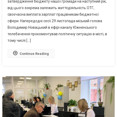
затвердження бюджету нашої громади на наступний рік,
Час
від цього зокрема залежить життєдіяльність ОТГ,
Війни:
Мер
своєчасна виплата зарплат працівникам бюджетної
Южного
сфери. Напередодні сесії 29 листопада міський голова
Прокоментував
Володимир Новацький в ефірі каналу Южненського
Ситуацію
телебачення прокоментував політичну ситуацію в місті, в
В
тому числі […]
Депутатському
Корпусі
Continue Reading