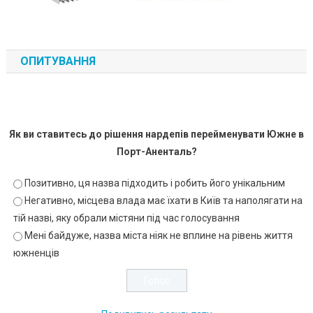
ОПИТУВАННЯ
Як ви ставитесь до рішення нардепів перейменувати Южне в
Порт-Аненталь?
Позитивно, ця назва підходить і робить його унікальним
Негативно, місцева влада має їхати в Київ та наполягати на
тій назві, яку обрали містяни під час голосування
Мені байдуже, назва міста ніяк не вплине на рівень життя
южненців