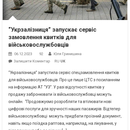
“Укрзалізниця” запускає сервіс
замовлення квитків для
військовослужбовців
06.12.2023
92
Юля Гринишина
On
Залишити Коментар
RU
UK
“Укрзалізниця”
“Укрзалізниця” запустила сервіс спецзамовлення квитків
Запускає
для військовослужбовців. Про це пише ЦТС з посиланням
Сервіс
на інформацію АТ “УЗ”. У разі відсутності квитків у
Замовлення
продажу забронювати їх військовослужбовці можуть
Квитків
Для
онлайн. “Продовжуємо розробляти та втілювати нові
Військовослужбовців
цифрові послуги для зручності наших пасажирів. Відтепер
військовослужбовці можуть придбати проїзний документ,
навіть якщо поїздка раптова, наприклад, на лікування, у