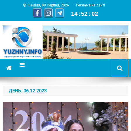
Неділя, 09 Серпня, 2026
Реклама на сайті
14
:
52
:
03
YUZHNY.INFO
информационный портал города Южный
ДЕНЬ:
06.12.2023