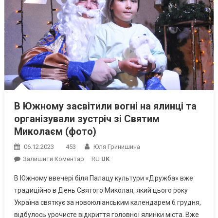
В Южному засвітили вогні на ялинці та
організували зустріч зі Святим
Миколаєм (фото)
06.12.2023
453
Юля Гринишина
On
Залишити Коментар
RU
UK
В
В Южному ввечері біля Палацу культури «Дружба» вже
Южному
традиційно в День Святого Миколая, який цього року
Засвітили
Україна святкує за новоюліанським календарем 6 грудня,
Вогні
відбулось урочисте відкриття головної ялинки міста. Вже
На