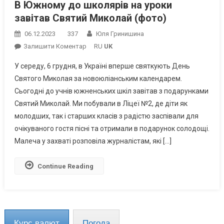
В Южному до школярів на уроки
завітав Святий Миколай (фото)
06.12.2023
337
Юля Гринишина
On
Залишити Коментар
RU
UK
В
У середу, 6 грудня, в Україні вперше святкують День
Южному
Святого Миколая за новоюліанським календарем.
До
Сьогодні до учнів южненських шкіл завітав з подарунками
Школярів
Святий Миколай. Ми побували в Ліцеї №2, де діти як
На
Уроки
молодших, так і старших класів з радістю заспівали для
Завітав
очікуваного гостя пісні та отримали в подарунок солодощі.
Святий
Малеча у захваті розповіла журналістам, які […]
Миколай
(фото)
Continue Reading
Курс валют
Погода