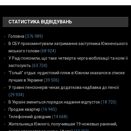
СТАТИСТИКА ВІДВІДУВАНЬ
Головна
(376 989)
В СБУ прокоментували затримання заступника Южненського
міського голови
(68 924)
У Раді пояснили, що таке четверта черга мобілізації та коли її
застосують
(63 724)
“Голый” отдых: нудистский пляж в Южном оказался в списке
лучших в Украине
(39 506)
У травні пенсіонерів чекає додаткова надбавка до пенсії
(29 934)
В Україні зміниться порядок надання відпусток
(18 720)
Продаж квартир
(16 945)
Телефонний довідник
(14 668)
Жительница Южного, получившая 19 ножевых ранений,