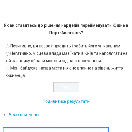
Як ви ставитесь до рішення нардепів перейменувати Южне в
Порт-Аненталь?
Позитивно, ця назва підходить і робить його унікальним
Негативно, місцева влада має їхати в Київ та наполягати на
тій назві, яку обрали містяни під час голосування
Мені байдуже, назва міста ніяк не вплине на рівень життя
южненців
Подивитись результати
Архів опитувань