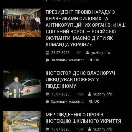
The
У
Wall
Південному
ПРЕЗИДЕНТ ПРОВІВ НАРАДУ З
Street
працівникам
КЕРІВНИКАМИ СИЛОВИХ ТА
Journal.
ОПЗ
АНТИКОРУПЦІЙНИХ ОРГАНІВ: «НАШ
з
СПІЛЬНИЙ ВОРОГ — РОСІЙСЬКІ
матеріального
ОКУПАНТИ. МАЄМО ДІЯТИ ЯК
резерву
КОМАНДА УКРАЇНИ»
видали
62
23.07.2025
yuzhny.info
гуманітарну
on
Залишити коментар
RU
UK
допомогу
Президент
провів
ІНСПЕКТОР ДСНС ВЛАСНОРУЧ
нараду
ЛІКВІДУВАВ ПОЖЕЖУ У
з
ПІВДЕННОМУ
керівниками
150
16.07.2025
yuzhny.info
силових
on
Залишити коментар
RU
UK
та
Інспектор
антикорупційних
ДСНС
МЕР ПІВДЕННОГО ПРОВІВ
органів:
власноруч
ІНСПЕКЦІЮ ШКІЛЬНОГО УКРИТТЯ
«Наш
ліквідував
спільний
138
16.07.2025
yuzhny.info