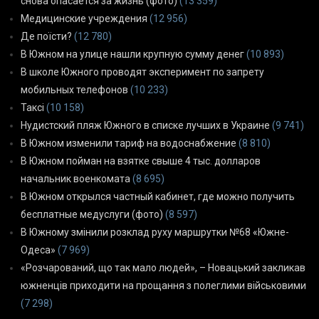
снова опасается за жизнь (фото)
(13 359)
Медицинские учреждения
(12 956)
Де поїсти?
(12 780)
В Южном на улице нашли крупную сумму денег
(10 893)
В школе Южного проводят эксперимент по запрету
мобильных телефонов
(10 233)
Таксі
(10 158)
Нудистский пляж Южного в списке лучших в Украине
(9 741)
В Южном изменили тариф на водоснабжение
(8 810)
В Южном пойман на взятке свыше 4 тыс. долларов
начальник военкомата
(8 695)
В Южном открылся частный кабинет, где можно получить
бесплатные медуслуги (фото)
(8 597)
В Южному змінили розклад руху маршрутки №68 «Южне-
Одеса»
(7 969)
«Розчарований, що так мало людей», – Новацький закликав
южненців приходити на прощання з полеглими військовими
(7 298)