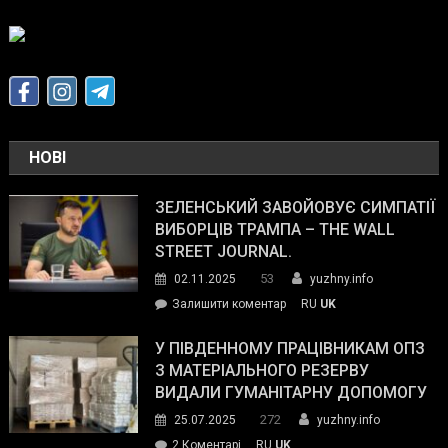
НОВІ
ЗЕЛЕНСЬКИЙ ЗАВОЙОВУЄ СИМПАТІЇ
ВИБОРЦІВ ТРАМПА – THE WALL
STREET JOURNAL.
53
02.11.2025
yuzhny.info
on
Залишити коментар
RU
UK
Зеленський
завойовує
У ПІВДЕННОМУ ПРАЦІВНИКАМ ОПЗ
симпатії
З МАТЕРІАЛЬНОГО РЕЗЕРВУ
виборців
ВИДАЛИ ГУМАНІТАРНУ ДОПОМОГУ
Трампа
272
25.07.2025
yuzhny.info
–
до
2 Коментарі
RU
UK