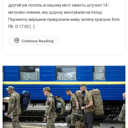
Ялинці
другий рік поспіль в нашому місті замість штучної 14-
Та
метрової ялинки, яку щороку монтували на площі
Організували
Перемоги, вирішили прикрасили живу зелену красуню біля
Зустріч
ПК. О 17:00 […]
Зі
Святим
Continue Reading
Миколаєм
(фото)