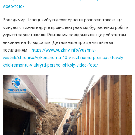
video-foto/
Володимир Новацький у відеозверненні розповів також, що
минулого тижня вдруге проінспектував хід будівельних робіт в
укритті першої школи. Раніше ми повідомляли, що роботи там
виконані на 40 відсотків. Детальніше про це читайте за
посиланням –
https://www.yuzhny.info/yuzhniy-
vestnik/chronika/vykonano-na-40-v-iuzhnomu-proinspektuvaly-
khid-remontu-v-ukrytti-pershoi-shkoly-video-foto/