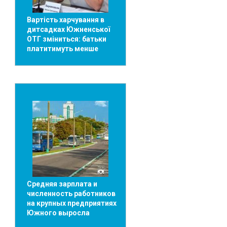
Вартість харчування в
дитсадках Южненської
ОТГ зміниться: батьки
платитимуть менше
Средняя зарплата и
численность работников
на крупных предприятиях
Южного выросла