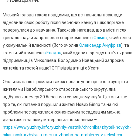
Міський голова також повідомив, що всі навчальні заклади
відновили свою роботу після весняних канікул і школярі вже
повернулися до навчання. Також він нагадав, що в місті після
тривалої паузи запрацював спорткомплекс
«Олімп»
, який тепер
у комунальній власності (його очолив
Олександр Ануфрієв
), та
готельний комплекс
«Елада»
, який здали в оренду на п’ять років
підприємниці з Миколаєва. Володимир Новацький запросив
жителів та гостей нашої ОТГ відвідати ці об’єкти.
Очільник нашої громади також прозвітував про свою зустріч з
жителями Новобілярського старостинського округу, яка
відбулась ввечері 30 березня в селищному клубі. Детальніше
про те, які питання порушили жителі Нових Біляр та на які
проблеми поскаржилися южненським посадовцям можна
дізнатися в нашому матеріалі за посиланням –
https://www.yuzhny.info/yuzhniy-vestnik/chronika/zhyteli-novykh-
biliar-poskarzhylysia-meru-iuzhnoho-na-problemy-v-selyshchi-