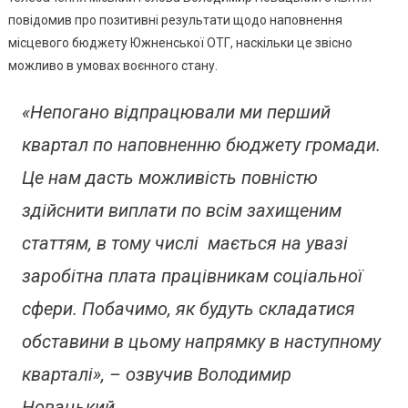
повідомив про позитивні результати щодо наповнення
Бюджету
Южненсь
місцевого бюджету Южненської ОТГ, наскільки це звісно
ОТГ
можливо в умовах воєнного стану.
Відпрац
Непогано
«Непогано відпрацювали ми перший
–
квартал по наповненню бюджету громади.
Новацьк
Це нам дасть можливість повністю
здійснити виплати по всім захищеним
статтям, в тому числі мається на увазі
заробітна плата працівникам соціальної
сфери. Побачимо, як будуть складатися
обставини в цьому напрямку в наступному
кварталі», – озвучив Володимир
Новацький.