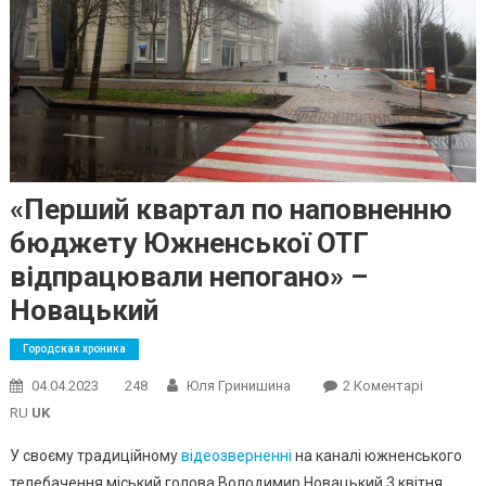
«Перший квартал по наповненню
бюджету Южненської ОТГ
відпрацювали непогано» –
Новацький
Городская хроника
До
04.04.2023
248
Юля Гринишина
2 Коментарі
«Перший
RU
UK
Квартал
У своєму традиційному
відеозверненні
на каналі южненського
По
телебачення міський голова Володимир Новацький 3 квітня
Наповне