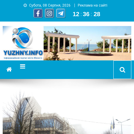
Субота, 08 Серпня, 2026
Реклама на сайті
12
:
36
:
29
YUZHNY.INFO
информационный портал города Южный