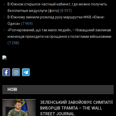
В Южном открылся частный кабинет, где можно получить
бесплатные медуслуги (фото)
(8 597)
В Южному змінили розклад руху маршрутки №68 «Южне-
Одеса»
(7 969)
«Розчарований, що так мало людей», – Новацький закликав
южненців приходити на прощання з полеглими військовими
(7 298)
НОВІ
ЗЕЛЕНСЬКИЙ ЗАВОЙОВУЄ СИМПАТІЇ
ВИБОРЦІВ ТРАМПА – THE WALL
STREET JOURNAL.