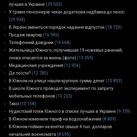
лучших в Украине
(39 505)
У травні пенсіонерів чекає додаткова надбавка до пенсії
(29 934)
В Україні зміниться порядок надання відпусток
(18 720)
Продаж квартир
(16 945)
Телефонний довідник
(14 668)
Жительница Южного, получившая 19 ножевых ранений,
снова опасается за жизнь (фото)
(13 359)
Медицинские учреждения
(12 956)
Де поїсти?
(12 780)
В Южном на улице нашли крупную сумму денег
(10 893)
В школе Южного проводят эксперимент по запрету
мобильных телефонов
(10 233)
Таксі
(10 158)
Нудистский пляж Южного в списке лучших в Украине
(9 739)
В Южном изменили тариф на водоснабжение
(8 809)
В Южном пойман на взятке свыше 4 тыс. долларов
начальник военкомата
(8 695)