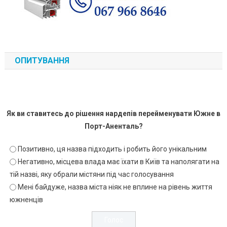
ОПИТУВАННЯ
Як ви ставитесь до рішення нардепів перейменувати Южне в
Порт-Аненталь?
Позитивно, ця назва підходить і робить його унікальним
Негативно, місцева влада має їхати в Київ та наполягати на
тій назві, яку обрали містяни під час голосування
Мені байдуже, назва міста ніяк не вплине на рівень життя
южненців