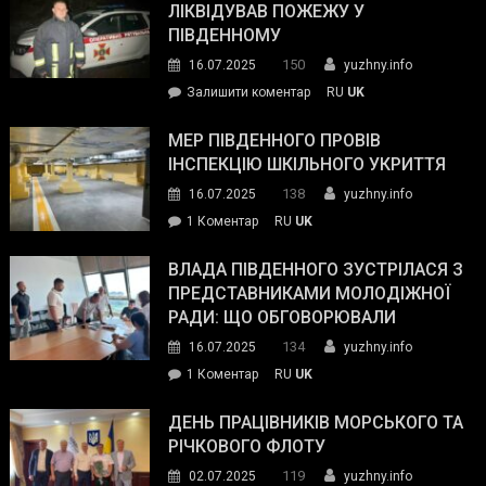
нараду
ЛІКВІДУВАВ ПОЖЕЖУ У
з
ПІВДЕННОМУ
керівниками
150
16.07.2025
yuzhny.info
силових
on
Залишити коментар
RU
UK
та
Інспектор
антикорупційних
ДСНС
МЕР ПІВДЕННОГО ПРОВІВ
органів:
власноруч
ІНСПЕКЦІЮ ШКІЛЬНОГО УКРИТТЯ
«Наш
ліквідував
спільний
138
16.07.2025
yuzhny.info
пожежу
ворог
до
1 Коментар
RU
UK
у
—
Мер
Південному
російські
Південного
ВЛАДА ПІВДЕННОГО ЗУСТРІЛАСЯ З
окупанти.
провів
ПРЕДСТАВНИКАМИ МОЛОДІЖНОЇ
Маємо
інспекцію
РАДИ: ЩО ОБГОВОРЮВАЛИ
діяти
шкільного
134
16.07.2025
yuzhny.info
як
укриття
команда
до
1 Коментар
RU
UK
України»
Влада
Південного
ДЕНЬ ПРАЦІВНИКІВ МОРСЬКОГО ТА
зустрілася
РІЧКОВОГО ФЛОТУ
з
119
02.07.2025
yuzhny.info