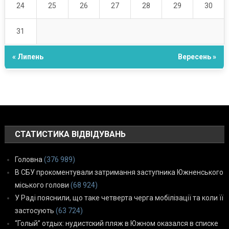
24
25
26
27
28
29
30
31
« Липень
Вересень »
СТАТИСТИКА ВІДВІДУВАНЬ
Головна
(376 989)
В СБУ прокоментували затримання заступника Южненського
міського голови
(68 924)
У Раді пояснили, що таке четверта черга мобілізації та коли її
застосують
(63 724)
“Голый” отдых: нудистский пляж в Южном оказался в списке