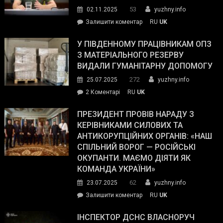
53
02.11.2025
yuzhny.info
on
Залишити коментар
RU
UK
Зеленський
завойовує
У ПІВДЕННОМУ ПРАЦІВНИКАМ ОПЗ
симпатії
З МАТЕРІАЛЬНОГО РЕЗЕРВУ
виборців
ВИДАЛИ ГУМАНІТАРНУ ДОПОМОГУ
Трампа
272
25.07.2025
yuzhny.info
–
до
2 Коментарі
RU
UK
The
У
Wall
Південному
ПРЕЗИДЕНТ ПРОВІВ НАРАДУ З
Street
працівникам
КЕРІВНИКАМИ СИЛОВИХ ТА
Journal.
ОПЗ
АНТИКОРУПЦІЙНИХ ОРГАНІВ: «НАШ
з
СПІЛЬНИЙ ВОРОГ — РОСІЙСЬКІ
матеріального
ОКУПАНТИ. МАЄМО ДІЯТИ ЯК
резерву
КОМАНДА УКРАЇНИ»
видали
62
23.07.2025
yuzhny.info
гуманітарну
on
Залишити коментар
RU
UK
допомогу
Президент
провів
ІНСПЕКТОР ДСНС ВЛАСНОРУЧ