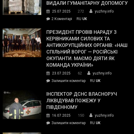
виборців
ВИДАЛИ ГУМАНІТАРНУ ДОПОМОГУ
Трампа
272
25.07.2025
yuzhny.info
–
до
2 Коментарі
RU
UK
The
У
Wall
Південному
ПРЕЗИДЕНТ ПРОВІВ НАРАДУ З
Street
працівникам
КЕРІВНИКАМИ СИЛОВИХ ТА
Journal.
ОПЗ
АНТИКОРУПЦІЙНИХ ОРГАНІВ: «НАШ
з
СПІЛЬНИЙ ВОРОГ — РОСІЙСЬКІ
матеріального
ОКУПАНТИ. МАЄМО ДІЯТИ ЯК
резерву
КОМАНДА УКРАЇНИ»
видали
62
23.07.2025
yuzhny.info
гуманітарну
on
Залишити коментар
RU
UK
допомогу
Президент
провів
ІНСПЕКТОР ДСНС ВЛАСНОРУЧ
нараду
ЛІКВІДУВАВ ПОЖЕЖУ У
з
ПІВДЕННОМУ
керівниками
150
16.07.2025
yuzhny.info
силових
on
Залишити коментар
RU
UK
та
Інспектор
антикорупційних