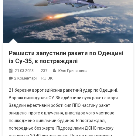
Рашисти запустили ракети по Одещині
із Су-35, є постраждалі
21.03.2023
237
Юля Гринишина
До
2 Коментарі
RU
UK
Рашисти
21 березня ворог здійснив ракетний удар по Одещині.
Запустили
Ворожі винищувачі СУ-35 здійснили пуск ракет з моря.
Ракети
Завдяки ефективній роботі сил ППО частину ракет
По
знищено, проте є влучення, внаслідок чого частково
Одещині
Із
пошкоджено цивільний будинок. Є постраждалі,
Су-35,
попередньо без жертв. Підрозділами ДСНС пожежу
Є
станом на 20.40 локалізовано. Про це повідомили в