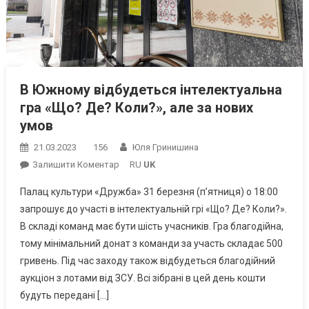
В Южному відбудеться інтелектуальна
гра «Що? Де? Коли?», але за нових
умов
21.03.2023
156
Юля Гринишина
On
Залишити Коментар
RU
UK
В
Палац культури «Дружба» 31 березня (п’ятниця) о 18:00
Южному
запрошує до участі в інтелектуальній грі «Що? Де? Коли?».
Відбудеться
В складі команд має бути шість учасників. Гра благодійна,
Інтелектуальна
тому мінімальний донат з команди за участь складає 500
Гра
«Що?
гривень. Під час заходу також відбудеться благодійний
Де?
аукціон з лотами від ЗСУ. Всі зібрані в цей день кошти
Коли?»,
будуть передані […]
Але