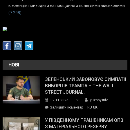
южненців приходити на прощання з полеглими військовими
(7 298)
НОВІ
ЗЕЛЕНСЬКИЙ ЗАВОЙОВУЄ СИМПАТІЇ
ВИБОРЦІВ ТРАМПА – THE WALL
STREET JOURNAL.
53
02.11.2025
yuzhny.info
on
Залишити коментар
RU
UK
Зеленський
завойовує
У ПІВДЕННОМУ ПРАЦІВНИКАМ ОПЗ
симпатії
З МАТЕРІАЛЬНОГО РЕЗЕРВУ