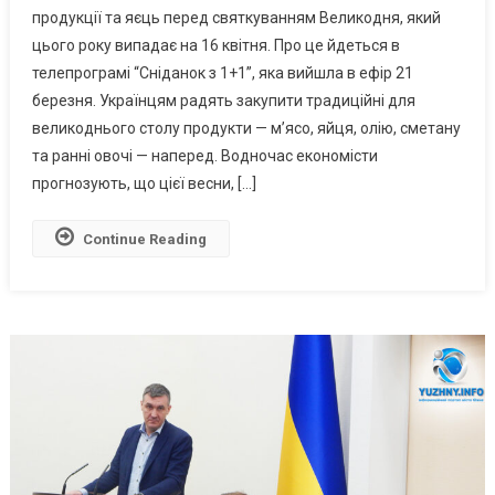
продукції та яєць перед святкуванням Великодня, який
152:
цього року випадає на 16 квітня. Про це йдеться в
Українців
телепрограмі “Сніданок з 1+1”, яка вийшла в ефір 21
Попередили
Про
березня. Українцям радять закупити традиційні для
Зростання
великоднього столу продукти — м’ясо, яйця, олію, сметану
Цін
та ранні овочі — наперед. Водночас економісти
На
прогнозують, що цієї весни, […]
Продукти
Перед
Continue Reading
Великоднем