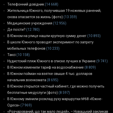
Телефонний довідник
(14 668)
Жительница Южного, получившая 19 ножевых ранений,
снова опасается за жизнь (фото)
(13 359)
Медицинские учреждения
(12 956)
Де поїсти?
(12 780)
В Южном на улице нашли крупную сумму денег
(10 893)
В школе Южного проводят эксперимент по запрету
мобильных телефонов
(10 233)
Таксі
(10 158)
Нудистский пляж Южного в списке лучших в Украине
(9 741)
В Южном изменили тариф на водоснабжение
(8 809)
В Южном пойман на взятке свыше 4 тыс. долларов
начальник военкомата
(8 695)
В Южном открылся частный кабинет, где можно получить
бесплатные медуслуги (фото)
(8 597)
В Южному змінили розклад руху маршрутки №68 «Южне-
Одеса»
(7 969)
«Розчарований, що так мало людей», – Новацький закликав