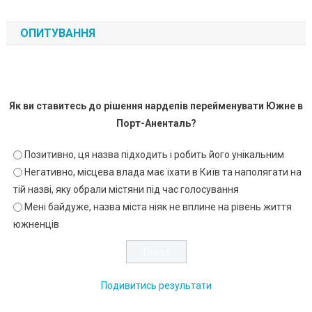
ОПИТУВАННЯ
Як ви ставитесь до рішення нардепів перейменувати Южне в
Порт-Аненталь?
Позитивно, ця назва підходить і робить його унікальним
Негативно, місцева влада має їхати в Київ та наполягати на
тій назві, яку обрали містяни під час голосування
Мені байдуже, назва міста ніяк не вплине на рівень життя
южненців
Подивитись результати