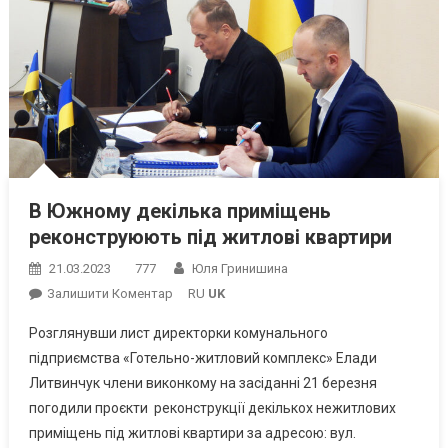
В Южному декілька приміщень
реконструюють під житлові квартири
21.03.2023
777
Юля Гринишина
On
Залишити Коментар
RU
UK
В
Розглянувши лист директорки комунального
Южному
підприємства «Готельно-житловий комплекс» Елади
Декілька
Литвинчук члени виконкому на засіданні 21 березня
Приміщень
погодили проєкти реконструкції декількох нежитлових
Реконструюють
Під
приміщень під житлові квартири за адресою: вул.