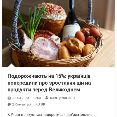
Подорожчають на 15%: українців
попередили про зростання цін на
продукти перед Великоднем
21.03.2023
200
Юля Гринишина
До
2 Коментарі
RU
UK
Подорожчають
В Україні очікується подорожчання м’яса, молочної
На