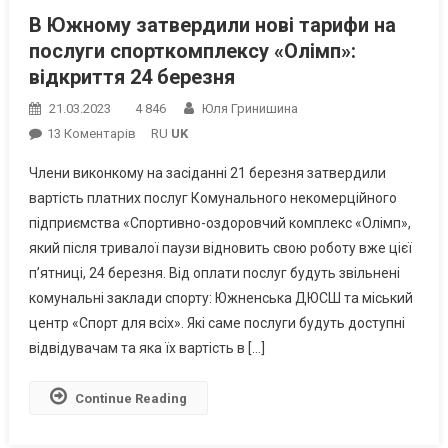
В Южному затвердили нові тарифи на
послуги спорткомплексу «Олімп»:
відкриття 24 березня
21.03.2023
4 846
Юля Гринишина
До
13 Коментарів
RU
UK
В
Члени виконкому на засіданні 21 березня затвердили
Южному
вартість платних послуг Комунального некомерційного
Затвердили
підприємства «Спортивно-оздоровчий комплекс «Олімп»,
Нові
який після тривалої паузи відновить свою роботу вже цієї
Тарифи
На
п’ятниці, 24 березня. Від оплати послуг будуть звільнені
Послуги
комунальні заклади спорту: Южненська ДЮСШ та міський
Спорткомплексу
центр «Спорт для всіх». Які саме послуги будуть доступні
«Олімп»:
відвідувачам та яка їх вартість в […]
Відкриття
24
Continue Reading
Березня