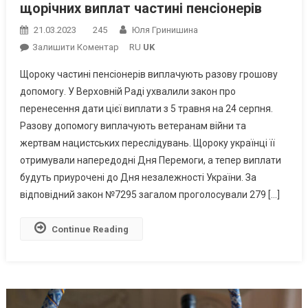
щорічних виплат частині пенсіонерів
21.03.2023
245
Юля Гринишина
On
Залишити Коментар
RU
UK
У
Щороку частині пенсіонерів виплачують разову грошову
ВР
допомогу. У Верховній Раді ухвалили закон про
Ухвалили
перенесення дати цієї виплати з 5 травня на 24 серпня.
Рішення
Разову допомогу виплачують ветеранам війни та
Про
Перенесення
жертвам нацистських переслідувань. Щороку українці її
Щорічних
отримували напередодні Дня Перемоги, а тепер виплати
Виплат
будуть приурочені до Дня незалежності України. За
Частині
відповідний закон №7295 загалом проголосували 279 […]
Пенсіонерів
Continue Reading