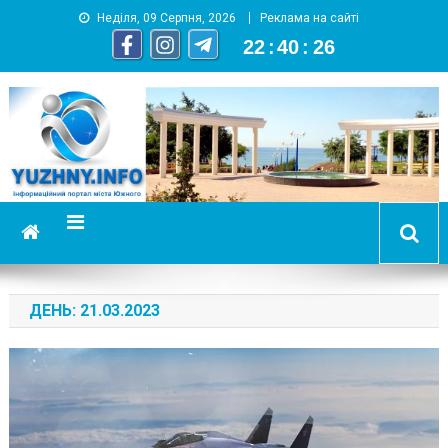
Неділя, 09 Серпня, 2026
Реклама на сайті
22
:
40
:
27
YUZHNY.INFO
информационный портал города Южный
ДЕНЬ:
21.03.2023