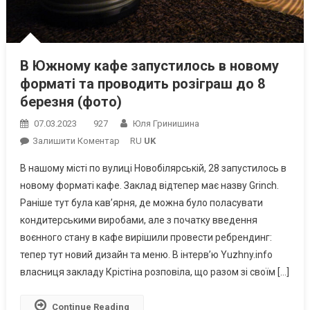
В Южному кафе запустилось в новому
форматі та проводить розіграш до 8
березня (фото)
07.03.2023
927
Юля Гринишина
On
Залишити Коментар
RU
UK
В
В нашому місті по вулиці Новобілярській, 28 запустилось в
Южному
новому форматі кафе. Заклад відтепер має назву Grinch.
Кафе
Раніше тут була кав’ярня, де можна було поласувати
Запустилось
кондитерськими виробами, але з початку введення
В
Новому
воєнного стану в кафе вирішили провести ребрендинг:
Форматі
тепер тут новий дизайн та меню. В інтерв’ю Yuzhny.info
Та
власниця закладу Крістіна розповіла, що разом зі своїм […]
Проводить
Розіграш
Continue Reading