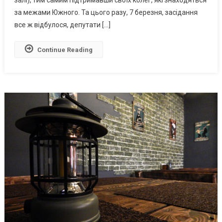
залі), тим самим підтримавши своїх колег, які знаходяться
Фактичної
за межами Южного. Та цього разу, 7 березня, засідання
Присутності,
все ж відбулося, депутати […]
Як
І
Continue Reading
Наполягав
Мер