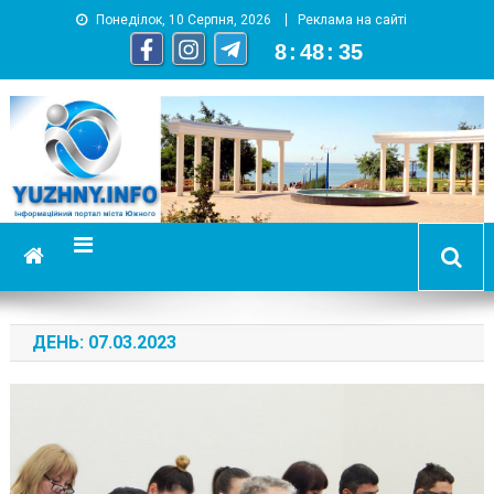
Понеділок, 10 Серпня, 2026
Реклама на сайті
8
:
48
:
36
YUZHNY.INFO
информационный портал города Южный
ДЕНЬ:
07.03.2023