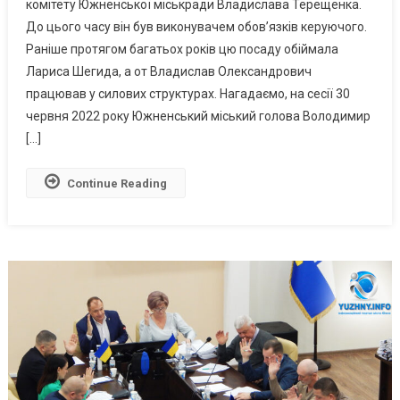
комітету Южненської міськради Владислава Терещенка.
Кандидатуру
До цього часу він був виконувачем обов’язків керуючого.
На
Посаду
Раніше протягом багатьох років цю посаду обіймала
Керуючого
Лариса Шегида, а от Владислав Олександрович
Справами
працював у силових структурах. Нагадаємо, на сесії 30
Виконкому
червня 2022 року Южненський міський голова Володимир
[…]
Continue Reading