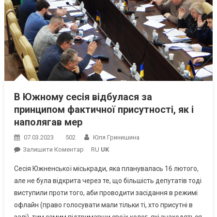
В Южному сесія відбулася за
принципом фактичної присутності, як і
наполягав мер
07.03.2023
502
Юля Гринишина
On
Залишити Коментар
RU
UK
В
Сесія Южненської міськради, яка планувалась 16 лютого,
Южному
але не була відкрита через те, що більшість депутатів тоді
Сесія
виступили проти того, аби проводити засідання в режимі
Відбулася
офлайн (право голосувати мали тільки ті, хто присутні в
За
Принципом