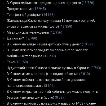
В Україні зміниться порядок надання відпусток
(18 720)
Продаж квартир
(16 945)
Телефонний довідник
(14 668)
Жительница Южного, получившая 19 ножевых ранений,
снова опасается за жизнь (фото)
(13 359)
Медицинские учреждения
(12 956)
Де поїсти?
(12 780)
В Южном на улице нашли крупную сумму денег
(10 893)
В школе Южного проводят эксперимент по запрету
мобильных телефонов
(10 233)
Таксі
(10 158)
Нудистский пляж Южного в списке лучших в Украине
(9 743)
В Южном изменили тариф на водоснабжение
(8 810)
В Южном пойман на взятке свыше 4 тыс. долларов
начальник военкомата
(8 695)
В Южном открылся частный кабинет, где можно получить
бесплатные медуслуги (фото)
(8 597)
В Южному змінили розклад руху маршрутки №68 «Южне-