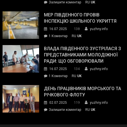
on
Залишити коментар
RU
UK
та
Інспектор
антикорупційних
ДСНС
МЕР ПІВДЕННОГО ПРОВІВ
органів:
власноруч
ІНСПЕКЦІЮ ШКІЛЬНОГО УКРИТТЯ
«Наш
ліквідував
спільний
138
16.07.2025
yuzhny.info
пожежу
ворог
до
1 Коментар
RU
UK
у
—
Мер
Південному
російські
Південного
ВЛАДА ПІВДЕННОГО ЗУСТРІЛАСЯ З
окупанти.
провів
ПРЕДСТАВНИКАМИ МОЛОДІЖНОЇ
Маємо
інспекцію
РАДИ: ЩО ОБГОВОРЮВАЛИ
діяти
шкільного
134
16.07.2025
yuzhny.info
як
укриття
команда
до
1 Коментар
RU
UK
України»
Влада
Південного
ДЕНЬ ПРАЦІВНИКІВ МОРСЬКОГО ТА
зустрілася
РІЧКОВОГО ФЛОТУ
з
119
02.07.2025
yuzhny.info
представниками
on
Залишити коментар
RU
UK
молодіжної
День
ради:
працівників
що