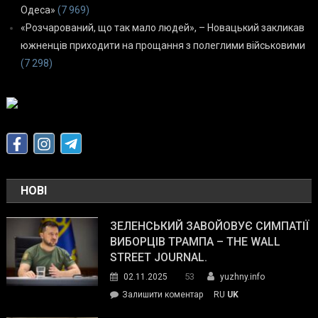
Одеса»
(7 969)
«Розчарований, що так мало людей», – Новацький закликав
южненців приходити на прощання з полеглими військовими
(7 298)
НОВІ
ЗЕЛЕНСЬКИЙ ЗАВОЙОВУЄ СИМПАТІЇ
ВИБОРЦІВ ТРАМПА – THE WALL
STREET JOURNAL.
53
02.11.2025
yuzhny.info
on
Залишити коментар
RU
UK
Зеленський