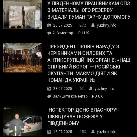
завойовує
У ПІВДЕННОМУ ПРАЦІВНИКАМ ОПЗ
симпатії
З МАТЕРІАЛЬНОГО РЕЗЕРВУ
виборців
ВИДАЛИ ГУМАНІТАРНУ ДОПОМОГУ
Трампа
272
25.07.2025
yuzhny.info
–
до
2 Коментарі
RU
UK
The
У
Wall
Південному
ПРЕЗИДЕНТ ПРОВІВ НАРАДУ З
Street
працівникам
КЕРІВНИКАМИ СИЛОВИХ ТА
Journal.
ОПЗ
АНТИКОРУПЦІЙНИХ ОРГАНІВ: «НАШ
з
СПІЛЬНИЙ ВОРОГ — РОСІЙСЬКІ
матеріального
ОКУПАНТИ. МАЄМО ДІЯТИ ЯК
резерву
КОМАНДА УКРАЇНИ»
видали
62
23.07.2025
yuzhny.info
гуманітарну
on
Залишити коментар
RU
UK
допомогу
Президент
провів
ІНСПЕКТОР ДСНС ВЛАСНОРУЧ
нараду
ЛІКВІДУВАВ ПОЖЕЖУ У
з
ПІВДЕННОМУ
керівниками
150
16.07.2025
yuzhny.info
силових