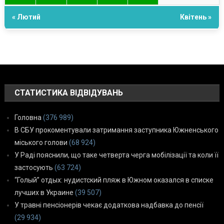
« Лютий
Квітень »
СТАТИСТИКА ВІДВІДУВАНЬ
Головна
(376 989)
В СБУ прокоментували затримання заступника Южненського
міського голови
(68 924)
У Раді пояснили, що таке четверта черга мобілізації та коли її
застосують
(63 724)
“Голый” отдых: нудистский пляж в Южном оказался в списке
лучших в Украине
(39 507)
У травні пенсіонерів чекає додаткова надбавка до пенсії
(29 934)