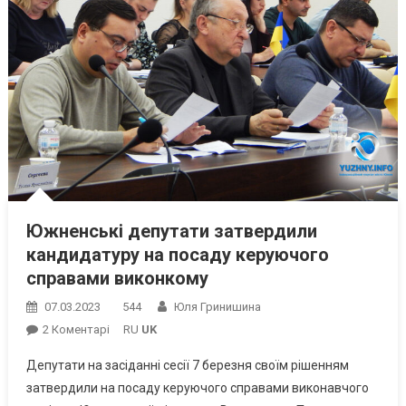
Южненські депутати затвердили
кандидатуру на посаду керуючого
справами виконкому
07.03.2023
544
Юля Гринишина
До
2 Коментарі
RU
UK
Южненські
Депутати на засіданні сесії 7 березня своїм рішенням
Депутати
затвердили на посаду керуючого справами виконавчого
Затвердили