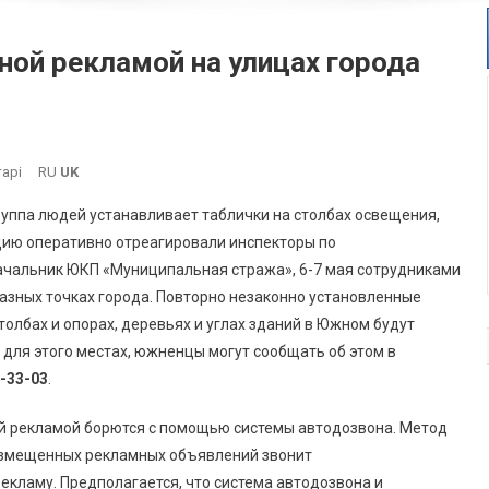
ой рекламой на улицах города
До
арі
RU
UK
В
уппа людей устанавливает таблички на столбах освещения,
Южном
ацию оперативно отреагировали инспекторы по
Борются
начальник ЮКП «Муниципальная стража», 6-7 мая сотрудниками
С
азных точках города. Повторно незаконно установленные
Незаконной
Рекламой
олбах и опорах, деревьях и углах зданий в Южном будут
На
 для этого местах, южненцы могут сообщать об этом в
Улицах
-33-03
.
Города
(фото)
ной рекламой борются с помощью системы автодозвона. Метод
азмещенных рекламных объявлений звонит
екламу. Предполагается, что система автодозвона и