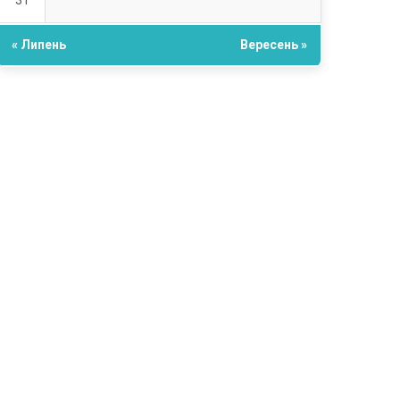
31
« Липень
Вересень »