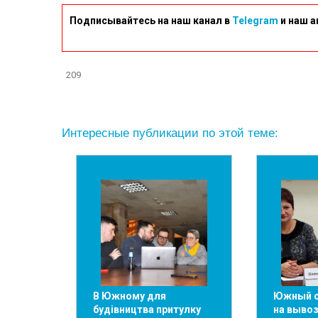
Подписывайтесь на наш канал в
Telegram
и наш а
209
Интересные публикации по этой теме:
В Южному для
Южный о
будівництва притулку
на вывоз