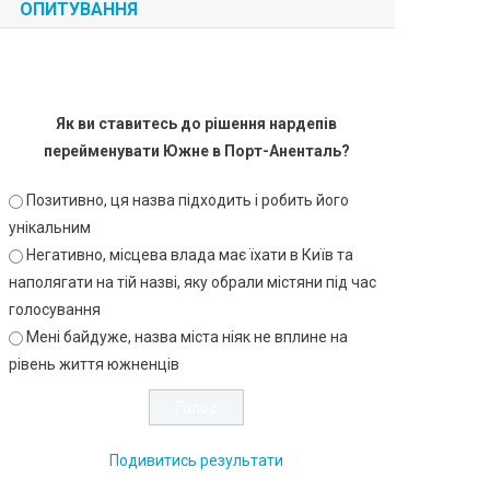
ОПИТУВАННЯ
Як ви ставитесь до рішення нардепів
перейменувати Южне в Порт-Аненталь?
Позитивно, ця назва підходить і робить його
унікальним
Негативно, місцева влада має їхати в Київ та
наполягати на тій назві, яку обрали містяни під час
голосування
Мені байдуже, назва міста ніяк не вплине на
рівень життя южненців
Подивитись результати