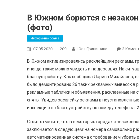
В Южном борются с незаконн
(фото)
Информ-панорама
07.05.2020
209
Юля Гринишина
3 Комент
В Южном активизировались расклейщики рекламы, гр
иногда такие можно увидеть и на деревьях. На ситу
благоустройству. Как сообщила Лариса Михайлова, 
было демонтировано 26 таких рекламных вывесок в р
рекламные таблички и объявления, расклеенные на ст
сняты. Увидев расклейку рекламы в неустановленных
инспекцию по благоустройству по номеру телефона:
2
Стоит отметить, что в некоторых городах с незакон
заключается в следующем: на номера самовольно р
автоматизированная система с требованием убрать р