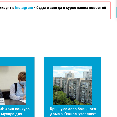
ккаунт в
Instagram
- будьте всегда в курсе наших новостей
бъявил конкурс
Крышу самого большого
 мусора для
дома в Южном утепляют