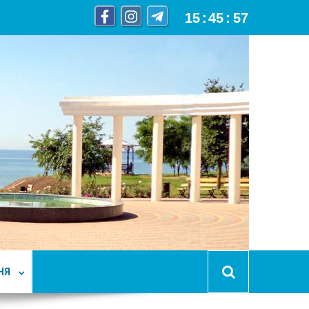
15
:
45
:
59
НЯ