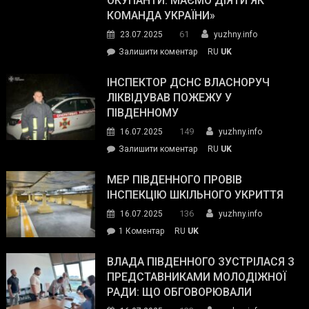
ОКУПАНТИ. МАЄМО ДІЯТИ ЯК
резерву
КОМАНДА УКРАЇНИ»
видали
61
23.07.2025
yuzhny.info
гуманітарну
on
Залишити коментар
RU
UK
допомогу
Президент
провів
ІНСПЕКТОР ДСНС ВЛАСНОРУЧ
нараду
ЛІКВІДУВАВ ПОЖЕЖУ У
з
ПІВДЕННОМУ
керівниками
149
16.07.2025
yuzhny.info
силових
on
Залишити коментар
RU
UK
та
Інспектор
антикорупційних
ДСНС
МЕР ПІВДЕННОГО ПРОВІВ
органів:
власноруч
ІНСПЕКЦІЮ ШКІЛЬНОГО УКРИТТЯ
«Наш
ліквідував
спільний
136
16.07.2025
yuzhny.info
пожежу
ворог
до
1 Коментар
RU
UK
у
—
Мер
Південному
російські
Південного
ВЛАДА ПІВДЕННОГО ЗУСТРІЛАСЯ З
окупанти.
провів
ПРЕДСТАВНИКАМИ МОЛОДІЖНОЇ
Маємо
інспекцію
РАДИ: ЩО ОБГОВОРЮВАЛИ
діяти
шкільного