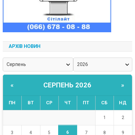
АРХІВ НОВИН
СЕРПЕНЬ 2026
«
»
ПН
ВТ
СР
ЧТ
ПТ
СБ
НД
1
2
6
3
4
5
7
8
9