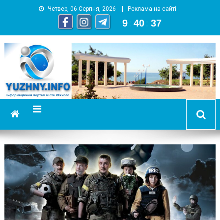
Четвер, 06 Серпня, 2026
Реклама на сайті
9
:
40
:
38
YUZHNY.INFO
информационный портал города Южный