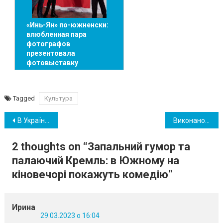
«Инь-Ян» по-южненски:
влюбленная пара
фотографов
презентовала
фотовыставку
Tagged
Культура
Навігація
В Україні вводять нові номерні знаки
Виконано на 40%: в Южному проінспектували хід ремонту в укритті першої школи (відео, фото)
записів
2 thoughts on “
Запальний гумор та
палаючий Кремль: в Южному на
кіновечорі покажуть комедію
”
Ирина
29.03.2023 о 16:04