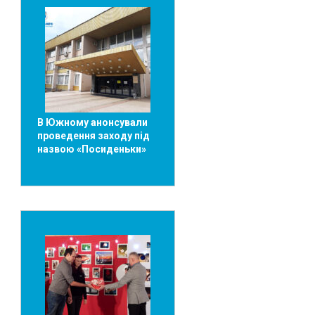
В Южному анонсували
проведення заходу під
назвою «Посиденьки»