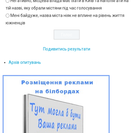
Негативно, місцева влада має їхати в Київ та наполягати на
тій назві, яку обрали містяни під час голосування
Мені байдуже, назва міста ніяк не вплине на рівень життя
южненців
Подивитись результати
Архів опитувань