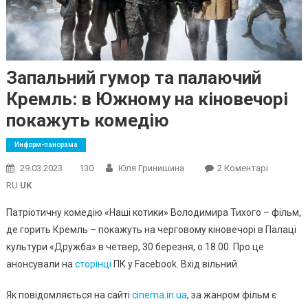
Запальний гумор та палаючий
Кремль: в Южному на кіновечорі
покажуть комедію
Информ-панорама
До
29.03.2023
130
Юля Гринишина
2 Коментарі
Запальни
RU
UK
Гумор
Патріотичну комедію «Наші котики» Володимира Тихого – фільм,
Та
де горить Кремль – покажуть на черговому кіновечорі в Палаці
Палаючи
культури «Дружба» в четвер, 30 березня, о 18:00. Про це
Кремль:
В
анонсували на
сторінці
ПК у Facebook. Вхід вільний.
Южному
На
Як повідомляється на сайті
cinema.in.ua
, за жанром фільм є