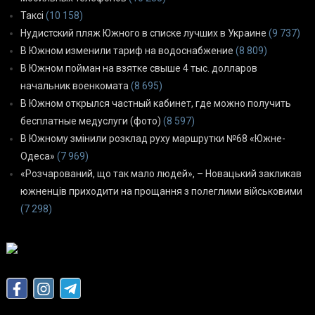
Таксі
(10 158)
Нудистский пляж Южного в списке лучших в Украине
(9 737)
В Южном изменили тариф на водоснабжение
(8 809)
В Южном пойман на взятке свыше 4 тыс. долларов
начальник военкомата
(8 695)
В Южном открылся частный кабинет, где можно получить
бесплатные медуслуги (фото)
(8 597)
В Южному змінили розклад руху маршрутки №68 «Южне-
Одеса»
(7 969)
«Розчарований, що так мало людей», – Новацький закликав
южненців приходити на прощання з полеглими військовими
(7 298)