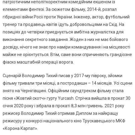
Кіновечо
патріотичним неполіткоректним комедійним екшеном із
Покажут
елементами фентезі. За сюжетом фільму, 2014-й, розпал
Комедію
гібридної війни Росії проти України. Інженер, актор, футбольний
тренер та продавець квітів їдуть добровольцями на Схід. На
позиціях до четвірки приєднується амбітна журналістка для
виконання секретного завдання. Жоден з них не має бойового
досвіду, нічого не знає про наміри командування і на місцевості
майже не орієнтується. Втім, саме вони спричиняють грандіозне
фіаско масштабній операції ворога.
Сценарій Володимир Тихий писав у 2017-му півроку, зйомки
фільму тривали три місяці, а постродакшн – 14 місяців. Усі сцени
знято на Чернігівщині. Офіційним саундтреком фільму стала
пісня «Жовтий скотч» гурту Yurcash. Стрічка вийшла в прокат 30
січня 2020 року і зібрала в прокаті 8,3 млн гривень. 2021 року
режисер Володимир Тихий отримав Диплом за найкращу
режисуру у конкурсі національного кіно Трускавецького МКФ
«Корона Карпат».