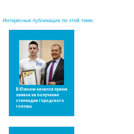
Интересные публикации по этой теме:
В Южном начался прием
заявок на получение
стипендии городского
головы