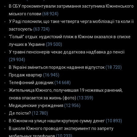
В СБУ прокоментували затримання заступника Южненського
міського голови
(68 924)
У Раді пояснили, що таке четверта черга мобілізації та коли її
застосують
(63 724)
“Голый” отдых: нудистский пляж в Южном оказался в списке
лучших в Украине
(39 500)
У травні пенсіонерів чекає додаткова надбавка до пенсії
(29 934)
В Україні зміниться порядок надання відпусток
(18 720)
Продаж квартир
(16 945)
Телефонний довідник
(14 668)
Жительница Южного, получившая 19 ножевых ранений,
снова опасается за жизнь (фото)
(13 359)
Медицинские учреждения
(12 956)
Де поїсти?
(12 780)
В Южном на улице нашли крупную сумму денег
(10 893)
В школе Южного проводят эксперимент по запрету
мобильных телефонов
(10 233)