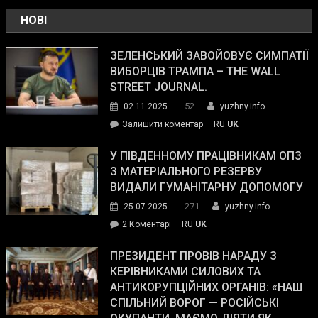
НОВІ
ЗЕЛЕНСЬКИЙ ЗАВОЙОВУЄ СИМПАТІЇ
ВИБОРЦІВ ТРАМПА – THE WALL
STREET JOURNAL.
52
02.11.2025
yuzhny.info
on
Залишити коментар
RU
UK
Зеленський
завойовує
У ПІВДЕННОМУ ПРАЦІВНИКАМ ОПЗ
симпатії
З МАТЕРІАЛЬНОГО РЕЗЕРВУ
виборців
ВИДАЛИ ГУМАНІТАРНУ ДОПОМОГУ
Трампа
271
25.07.2025
yuzhny.info
–
до
2 Коментарі
RU
UK
The
У
Wall
Південному
ПРЕЗИДЕНТ ПРОВІВ НАРАДУ З
Street
працівникам
КЕРІВНИКАМИ СИЛОВИХ ТА
Journal.
ОПЗ
АНТИКОРУПЦІЙНИХ ОРГАНІВ: «НАШ
з
СПІЛЬНИЙ ВОРОГ — РОСІЙСЬКІ
матеріального