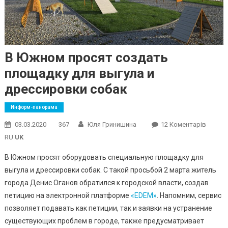
В Южном просят создать
площадку для выгула и
дрессировки собак
Информ-панорама
До
03.03.2020
367
Юля Гринишина
12 Коментарів
В
RU
UK
Южно
В Южном просят оборудовать специальную площадку для
Прося
выгула и дрессировки собак. С такой просьбой 2 марта житель
Созда
города Денис Оганов обратился к городской власти, создав
Площа
Для
петицию на электронной платформе
«EDEM»
. Напомним, сервис
Выгула
позволяет подавать как петиции, так и заявки на устранение
И
существующих проблем в городе, также предусматривает