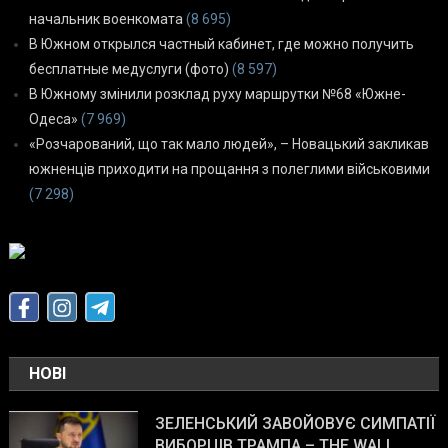
начальник военкомата
(8 695)
В Южном открылся частный кабинет, где можно получить
бесплатные медуслуги (фото)
(8 597)
В Южному змінили розклад руху маршрутки №68 «Южне-
Одеса»
(7 969)
«Розчарований, що так мало людей», – Новацький закликав
южненців приходити на прощання з полеглими військовими
(7 298)
НОВІ
ЗЕЛЕНСЬКИЙ ЗАВОЙОВУЄ СИМПАТІЇ
ВИБОРЦІВ ТРАМПА – THE WALL