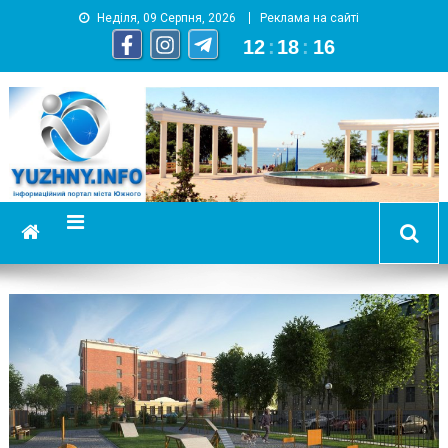
Неділя, 09 Серпня, 2026
Реклама на сайті
12
:
18
:
17
YUZHNY.INFO
информационный портал города Южный