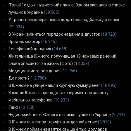
“Голый” отдых: нудистский пляж в Южном оказался в списке
лучших в Украине
(39 505)
У травні пенсіонерів чекає додаткова надбавка до пенсії
(29 934)
В Україні зміниться порядок надання відпусток
(18 720)
Продаж квартир
(16 945)
Телефонний довідник
(14 668)
Жительница Южного, получившая 19 ножевых ранений,
снова опасается за жизнь (фото)
(13 359)
Медицинские учреждения
(12 956)
Де поїсти?
(12 780)
В Южном на улице нашли крупную сумму денег
(10 893)
В школе Южного проводят эксперимент по запрету
мобильных телефонов
(10 233)
Таксі
(10 158)
Нудистский пляж Южного в списке лучших в Украине
(9 741)
В Южном изменили тариф на водоснабжение
(8 810)
В Южном пойман на взятке свыше 4 тыс. долларов