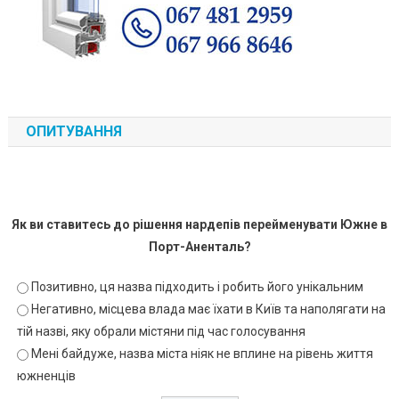
ОПИТУВАННЯ
Як ви ставитесь до рішення нардепів перейменувати Южне в
Порт-Аненталь?
Позитивно, ця назва підходить і робить його унікальним
Негативно, місцева влада має їхати в Київ та наполягати на
тій назві, яку обрали містяни під час голосування
Мені байдуже, назва міста ніяк не вплине на рівень життя
южненців