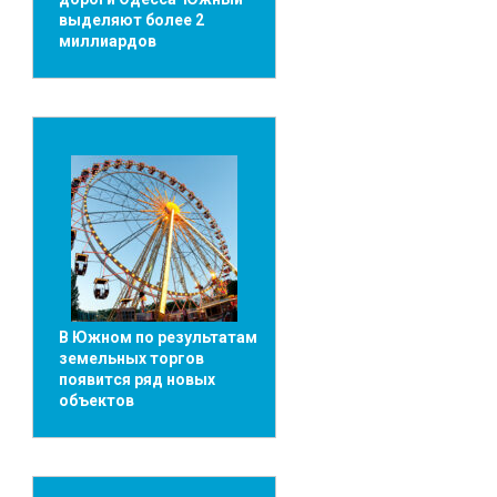
выделяют более 2
миллиардов
В Южном по результатам
земельных торгов
появится ряд новых
объектов