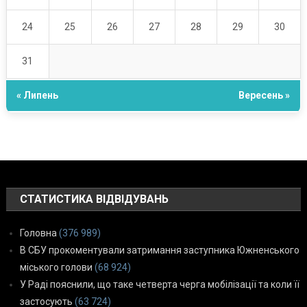
24
25
26
27
28
29
30
31
« Липень
Вересень »
СТАТИСТИКА ВІДВІДУВАНЬ
Головна
(376 989)
В СБУ прокоментували затримання заступника Южненського
міського голови
(68 924)
У Раді пояснили, що таке четверта черга мобілізації та коли її
застосують
(63 724)