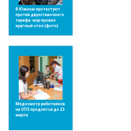
В Южном протестуют
против двухставочного
тарифа: мэр провел
круглый стол (фото)
Медосмотр работников
на ОПЗ продлится до 23
марта