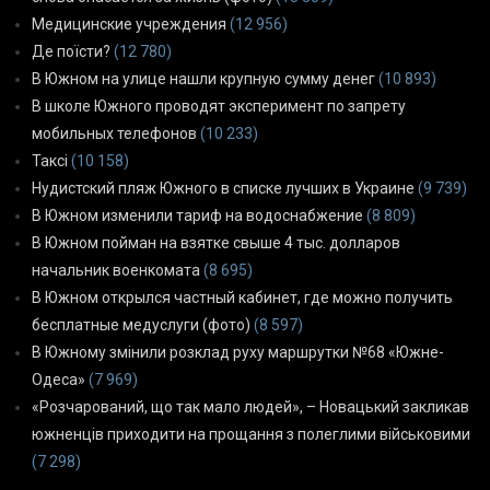
Медицинские учреждения
(12 956)
Де поїсти?
(12 780)
В Южном на улице нашли крупную сумму денег
(10 893)
В школе Южного проводят эксперимент по запрету
мобильных телефонов
(10 233)
Таксі
(10 158)
Нудистский пляж Южного в списке лучших в Украине
(9 739)
В Южном изменили тариф на водоснабжение
(8 809)
В Южном пойман на взятке свыше 4 тыс. долларов
начальник военкомата
(8 695)
В Южном открылся частный кабинет, где можно получить
бесплатные медуслуги (фото)
(8 597)
В Южному змінили розклад руху маршрутки №68 «Южне-
Одеса»
(7 969)
«Розчарований, що так мало людей», – Новацький закликав
южненців приходити на прощання з полеглими військовими
(7 298)