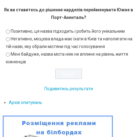
Як ви ставитесь до рішення нардепів перейменувати Южне в
Порт-Аненталь?
Позитивно, ця назва підходить і робить його унікальним
Негативно, місцева влада має їхати в Київ та наполягати на
тій назві, яку обрали містяни під час голосування
Мені байдуже, назва міста ніяк не вплине на рівень життя
южненців
Подивитись результати
Архів опитувань