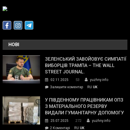
НОВІ
ЗЕЛЕНСЬКИЙ ЗАВОЙОВУЄ СИМПАТІЇ
ВИБОРЦІВ ТРАМПА – THE WALL
STREET JOURNAL.
53
02.11.2025
yuzhny.info
on
Залишити коментар
RU
UK
Зеленський
завойовує
У ПІВДЕННОМУ ПРАЦІВНИКАМ ОПЗ
симпатії
З МАТЕРІАЛЬНОГО РЕЗЕРВУ
виборців
ВИДАЛИ ГУМАНІТАРНУ ДОПОМОГУ
Трампа
272
25.07.2025
yuzhny.info
–
до
2 Коментарі
RU
UK
The