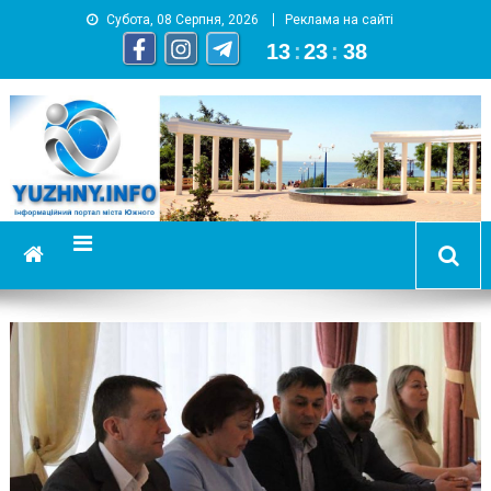
Субота, 08 Серпня, 2026
Реклама на сайті
13
:
23
:
38
YUZHNY.INFO
информационный портал города Южный