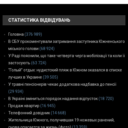
СТАТИСТИКА ВІДВІДУВАНЬ
Головна
(376 989)
В СБУ прокоментували затримання заступника Южненського
міського голови
(68 924)
У Раді пояснили, що таке четверта черга мобілізації та коли її
застосують
(63 724)
“Голый” отдых: нудистский пляж в Южном оказался в списке
лучших в Украине
(39 505)
У травні пенсіонерів чекає додаткова надбавка до пенсії
(29 934)
В Україні зміниться порядок надання відпусток
(18 720)
Продаж квартир
(16 945)
Телефонний довідник
(14 668)
Жительница Южного, получившая 19 ножевых ранений,
снова опасается за жизнь (фото)
(13 359)