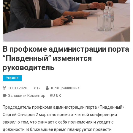
В профкоме администрации порта
“Пивденный” изменится
руководитель
Украина
03.03.2020
617
Юля Гринишина
On
Залишити Коментар
RU
UK
В
Председатель профкома администрации порта «Пивденный»
Профкоме
Сергей Овчаров 2 марта во время отчетной конференции
Администрации
заявил о том, что снимает с себя полномочия и уходит с
Порта
должности. В ближайшее время планируется провести
“Пивденный”