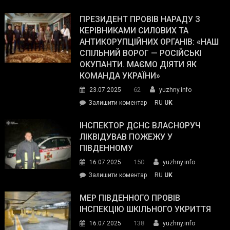
У
Wall
Південному
ПРЕЗИДЕНТ ПРОВІВ НАРАДУ З
Street
працівникам
КЕРІВНИКАМИ СИЛОВИХ ТА
Journal.
ОПЗ
АНТИКОРУПЦІЙНИХ ОРГАНІВ: «НАШ
з
СПІЛЬНИЙ ВОРОГ — РОСІЙСЬКІ
матеріального
ОКУПАНТИ. МАЄМО ДІЯТИ ЯК
резерву
КОМАНДА УКРАЇНИ»
видали
62
23.07.2025
yuzhny.info
гуманітарну
on
Залишити коментар
RU
UK
допомогу
Президент
провів
ІНСПЕКТОР ДСНС ВЛАСНОРУЧ
нараду
ЛІКВІДУВАВ ПОЖЕЖУ У
з
ПІВДЕННОМУ
керівниками
150
16.07.2025
yuzhny.info
силових
on
Залишити коментар
RU
UK
та
Інспектор
антикорупційних
ДСНС
МЕР ПІВДЕННОГО ПРОВІВ
органів:
власноруч
ІНСПЕКЦІЮ ШКІЛЬНОГО УКРИТТЯ
«Наш
ліквідував
спільний
138
16.07.2025
yuzhny.info
пожежу