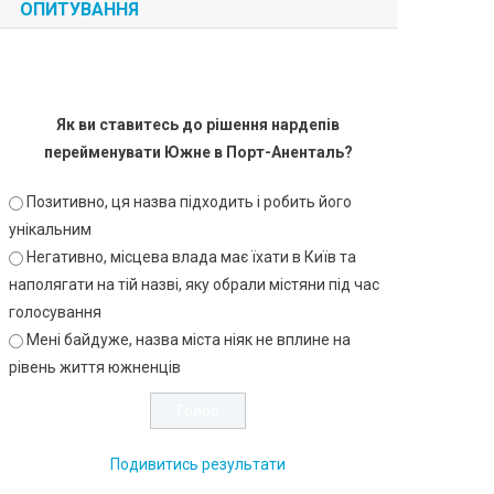
ОПИТУВАННЯ
Як ви ставитесь до рішення нардепів
перейменувати Южне в Порт-Аненталь?
Позитивно, ця назва підходить і робить його
унікальним
Негативно, місцева влада має їхати в Київ та
наполягати на тій назві, яку обрали містяни під час
голосування
Мені байдуже, назва міста ніяк не вплине на
рівень життя южненців
Подивитись результати