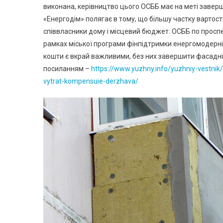
виконана, керівництво цього ОСББ має на меті завер
«Енергодім» полягає в тому, що більшу частку вартос
співвласники дому і місцевий бюджет. ОСББ по проспе
рамках міської програми фінпідтримки енергомодерніз
кошти є вкрай важливими, без них завершити фасадні
посиланням –
https://www.yuzhny.info/yuzhniy-vestni
vytrat-kompensuie-derzhava/