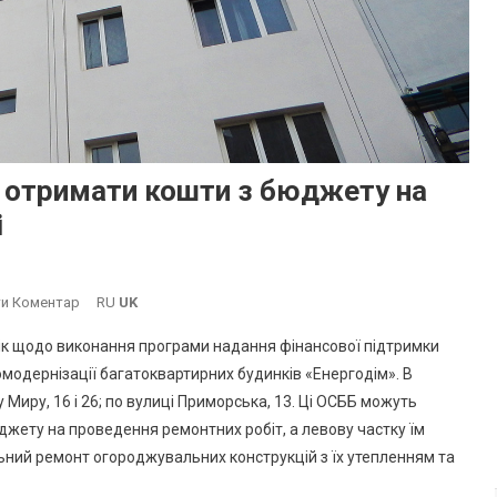
отримати кошти з бюджету на
і
On
и Коментар
RU
UK
В
рік щодо виконання програми надання фінансової підтримки
Южному
модернізації багатоквартирних будинків «Енергодім». В
Три
 Миру, 16 і 26; по вулиці Приморська, 13. Ці ОСББ можуть
ОСББ
джету на проведення ремонтних робіт, а левову частку їм
Можуть
Отримати
ьний ремонт огороджувальних конструкцій з їх утепленням та
Кошти