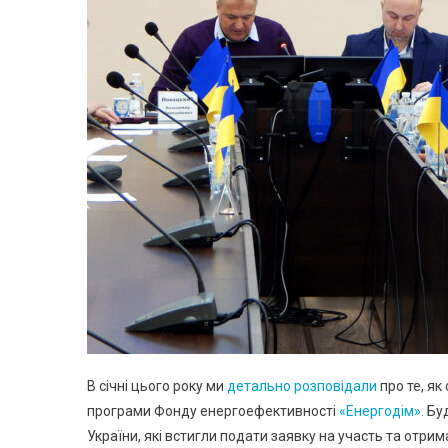
В січні цього року ми
детально розповідали
про те, я
програми Фонду енергоефективності
«Енергодім».
Буд
України, які встигли подати заявку на участь та отри