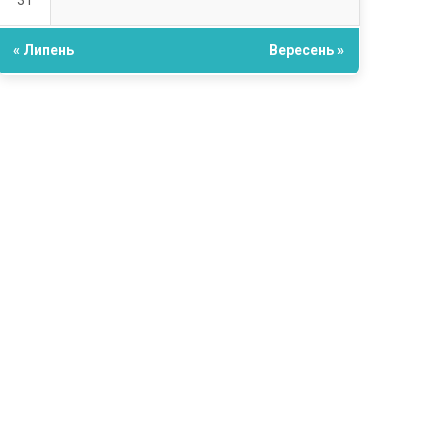
31
« Липень
Вересень »