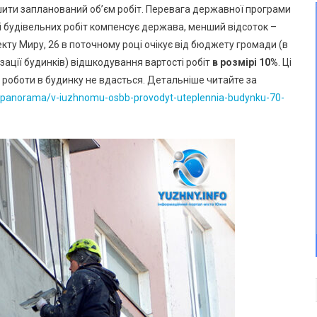
шити запланований об’єм робіт. Перевага державної програми
ті будівельних робіт компенсує держава, менший відсоток –
кту Миру, 26 в поточному році очікує від бюджету громади (в
ації будинків) відшкодування вартості робіт
в розмірі 10%
. Ці
 роботи в будинку не вдасться. Детальніше читайте за
k/panorama/v-iuzhnomu-osbb-provodyt-uteplennia-budynku-70-