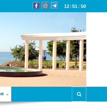
12
:
51
:
52
НЯ