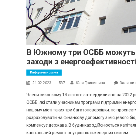
В Южному три ОСББ можуть 
заходи з енергоефективност
Информ-панорама
21.02.2023
537
Юля Гринишина
Залишит
Члени виконкому 14 лютого затвердили звіт за 2022 
ОСББ, які стали учасникам програми підтримки енерго
нашому місті таких три багатоповерхівки: по проспекту
розраховувати на фінансову допомогу з місцевого бю
компенсує держава. В будинках здійснюється капітал
капітальний ремонт внутрішніх інженерних систем.