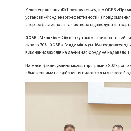
У звіті управління ЖКГ зазначається, що
ОСББ «Примо
установи «Фонд енергоефективності» з повідомленням
енергоефективності та часткове відшкодування вартост
ОСББ «Мирний» – 26»
влітку також отримало такий ли
склало 70%.
ОСББ «Кондомінімум 16»
продовжує здій
виконаних заходів на даний час Фонду не надавало. Пр
На жаль, фінансування міської програми у 2022 році з
обмеженнями на здійснення видатків з місцевого бюд