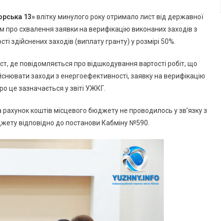
З
Бюджету
рська 13»
влітку минулого року отримало лист від державної
На
 про схвалення заявки на верифікацію виконаних заходів з
Заходи
і здійснених заходів (виплату гранту) у розмірі 50%.
З
Енергоефективності
ст, де повідомляється про відшкодування вартості робіт, що
снювати заходи з енергоефективності, заявку на верифікацію
о це зазначається у звіті УЖКГ.
а рахунок коштів місцевого бюджету не проводилось у зв’язку з
жету відповідно до постанови Кабміну №590.