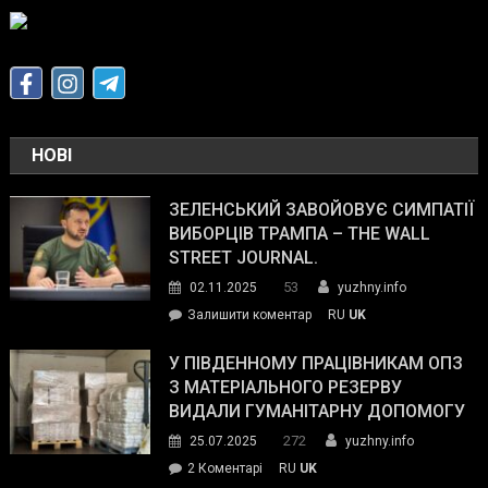
НОВІ
ЗЕЛЕНСЬКИЙ ЗАВОЙОВУЄ СИМПАТІЇ
ВИБОРЦІВ ТРАМПА – THE WALL
STREET JOURNAL.
53
02.11.2025
yuzhny.info
on
Залишити коментар
RU
UK
Зеленський
завойовує
У ПІВДЕННОМУ ПРАЦІВНИКАМ ОПЗ
симпатії
З МАТЕРІАЛЬНОГО РЕЗЕРВУ
виборців
ВИДАЛИ ГУМАНІТАРНУ ДОПОМОГУ
Трампа
272
25.07.2025
yuzhny.info
–
до
2 Коментарі
RU
UK
The