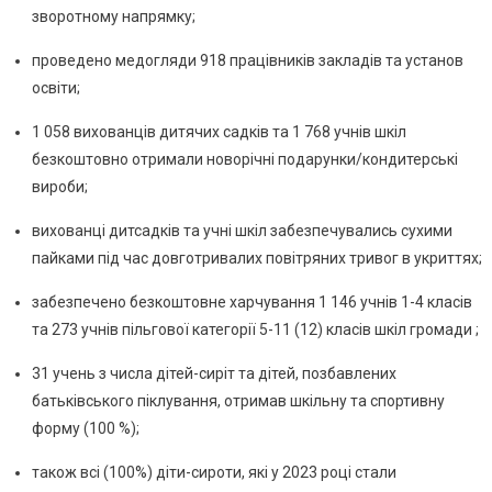
зворотному напрямку;
проведено медогляди 918 працівників закладів та установ
освіти;
1 058 вихованців дитячих садків та 1 768 учнів шкіл
безкоштовно отримали новорічні подарунки/кондитерські
вироби;
вихованці дитсадків та учні шкіл забезпечувались сухими
пайками під час довготривалих повітряних тривог в укриттях;
забезпечено безкоштовне харчування 1 146 учнів 1-4 класів
та 273 учнів пільгової категорії 5-11 (12) класів шкіл громади ;
31 учень з числа дітей-сиріт та дітей, позбавлених
батьківського піклування, отримав шкільну та спортивну
форму (100 %);
також всі (100%) діти-сироти, які у 2023 році стали