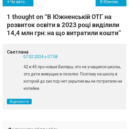
Навігація
Чи автоматично продовжується термін дії карток під час воєнного стану: пояснює “Приватбанк”
В Южному Еспланаду пам’яті місто візьме на баланс, аби утримувати за кошти бюджету
записів
1 thought on “
В Южненській ОТГ на
розвиток освіти в 2023 році виділили
14,4 млн грн: на що витратили кошти
”
Светлана
07.02.2024 о 07:58
42 и 45 про новые Биляры, это не учащиеся школы,
это дети живущие в поселке. Поэтому на школу в
которой до сих пор нет укрытия вы не потратили ни
копейки.
Відповісти