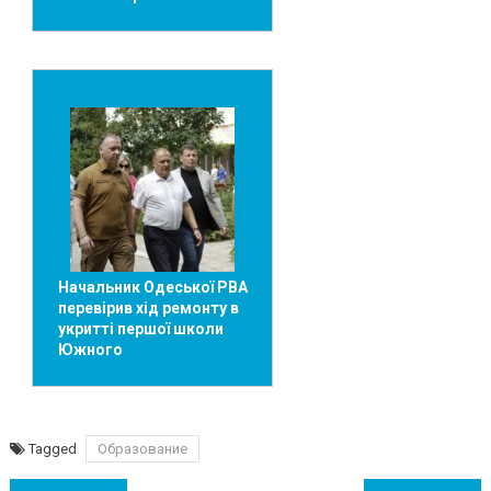
Начальник Одеської РВА
перевірив хід ремонту в
укритті першої школи
Южного
Tagged
Образование