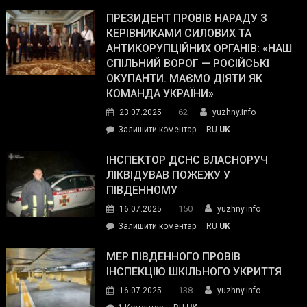
У
Wall
Південному
ПРЕЗИДЕНТ ПРОВІВ НАРАДУ З
Street
працівникам
КЕРІВНИКАМИ СИЛОВИХ ТА
Journal.
ОПЗ
АНТИКОРУПЦІЙНИХ ОРГАНІВ: «НАШ
з
СПІЛЬНИЙ ВОРОГ — РОСІЙСЬКІ
матеріального
ОКУПАНТИ. МАЄМО ДІЯТИ ЯК
резерву
КОМАНДА УКРАЇНИ»
видали
62
23.07.2025
yuzhny.info
гуманітарну
on
Залишити коментар
RU
UK
допомогу
Президент
провів
ІНСПЕКТОР ДСНС ВЛАСНОРУЧ
нараду
ЛІКВІДУВАВ ПОЖЕЖУ У
з
ПІВДЕННОМУ
керівниками
150
16.07.2025
yuzhny.info
силових
on
Залишити коментар
RU
UK
та
Інспектор
антикорупційних
ДСНС
МЕР ПІВДЕННОГО ПРОВІВ
органів:
власноруч
ІНСПЕКЦІЮ ШКІЛЬНОГО УКРИТТЯ
«Наш
ліквідував
спільний
138
16.07.2025
yuzhny.info
пожежу
ворог
до