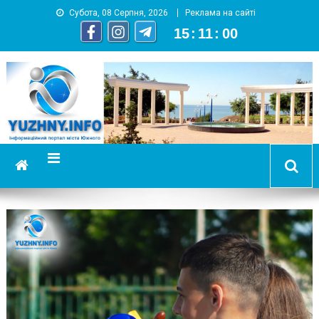
Субота, 08 Серпня, 2026
Реклама на сайті
15
:
11
:
01
YUZHNY.INFO
информационный портал города Южный