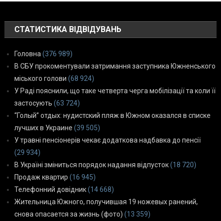
СТАТИСТИКА ВІДВІДУВАНЬ
Головна
(376 989)
В СБУ прокоментували затримання заступника Южненського
міського голови
(68 924)
У Раді пояснили, що таке четверта черга мобілізації та коли її
застосують
(63 724)
“Голый” отдых: нудистский пляж в Южном оказался в списке
лучших в Украине
(39 505)
У травні пенсіонерів чекає додаткова надбавка до пенсії
(29 934)
В Україні зміниться порядок надання відпусток
(18 720)
Продаж квартир
(16 945)
Телефонний довідник
(14 668)
Жительница Южного, получившая 19 ножевых ранений,
снова опасается за жизнь (фото)
(13 359)