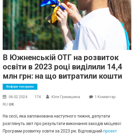
В Южненській ОТГ на розвиток
освіти в 2023 році виділили 14,4
млн грн: на що витратили кошти
Информ-панорама
До
06.02.2024
174
Юля Гринишина
1 Коментар
В
RU
UK
Южненськ
На сесії, яка запланована наступного тижня, депутати
ОТГ
розглянуть звіт про результати виконання заходів місцевої
На
Програми розвитку освіти за 2023 рік. Відповідний
проект
Розвиток