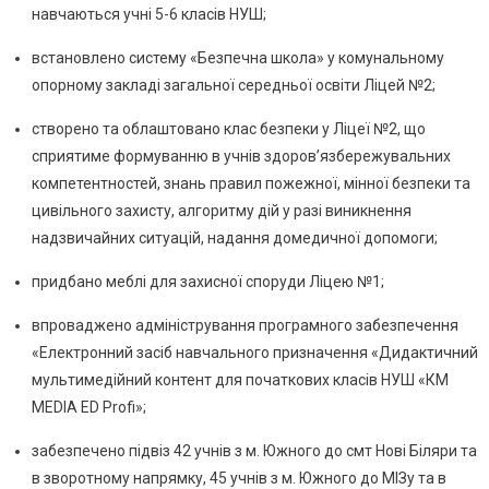
навчаються учні 5-6 класів НУШ;
встановлено систему «Безпечна школа» у комунальному
опорному закладі загальної середньої освіти Ліцей №2;
створено та облаштовано клас безпеки у Ліцеї №2, що
сприятиме формуванню в учнів здоров’язбережувальних
компетентностей, знань правил пожежної, мінної безпеки та
цивільного захисту, алгоритму дій у разі виникнення
надзвичайних ситуацій, надання домедичної допомоги;
придбано меблі для захисної споруди Ліцею №1;
впроваджено адміністрування програмного забезпечення
«Електронний засіб навчального призначення «Дидактичний
мультимедійний контент для початкових класів НУШ «КМ
MEDIA ED Profi»;
забезпечено підвіз 42 учнів з м. Южного до смт Нові Біляри та
в зворотному напрямку, 45 учнів з м. Южного до МІЗу та в