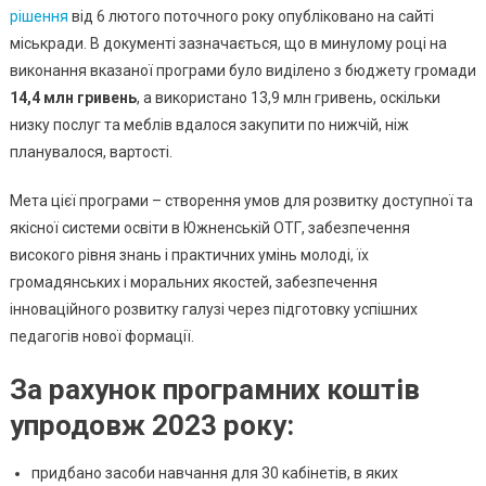
Освіти
рішення
від 6 лютого поточного року опубліковано на сайті
В
міськради. В документі зазначається, що в минулому році на
2023
виконання вказаної програми було виділено з бюджету громади
Році
14,4 млн гривень
, а використано 13,9 млн гривень, оскільки
Виділили
низку послуг та меблів вдалося закупити по нижчій, ніж
14,4
планувалося, вартості.
Млн
Грн:
Мета цієї програми – створення умов для розвитку доступної та
На
якісної системи освіти в Южненській ОТГ, забезпечення
Що
високого рівня знань і практичних умінь молоді, їх
Витратил
громадянських і моральних якостей, забезпечення
Кошти
інноваційного розвитку галузі через підготовку успішних
педагогів нової формації.
За рахунок програмних коштів
упродовж 2023 року:
придбано засоби навчання для 30 кабінетів, в яких