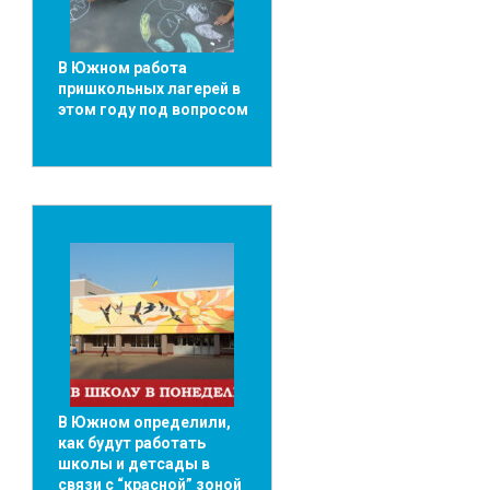
В Южном работа
пришкольных лагерей в
этом году под вопросом
В Южном определили,
как будут работать
школы и детсады в
связи с “красной” зоной