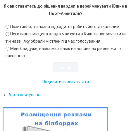
Як ви ставитесь до рішення нардепів перейменувати Южне в
Порт-Аненталь?
Позитивно, ця назва підходить і робить його унікальним
Негативно, місцева влада має їхати в Київ та наполягати на
тій назві, яку обрали містяни під час голосування
Мені байдуже, назва міста ніяк не вплине на рівень життя
южненців
Подивитись результати
Архів опитувань