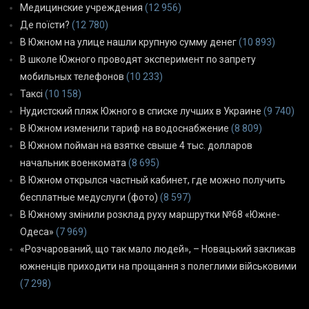
Медицинские учреждения
(12 956)
Де поїсти?
(12 780)
В Южном на улице нашли крупную сумму денег
(10 893)
В школе Южного проводят эксперимент по запрету
мобильных телефонов
(10 233)
Таксі
(10 158)
Нудистский пляж Южного в списке лучших в Украине
(9 740)
В Южном изменили тариф на водоснабжение
(8 809)
В Южном пойман на взятке свыше 4 тыс. долларов
начальник военкомата
(8 695)
В Южном открылся частный кабинет, где можно получить
бесплатные медуслуги (фото)
(8 597)
В Южному змінили розклад руху маршрутки №68 «Южне-
Одеса»
(7 969)
«Розчарований, що так мало людей», – Новацький закликав
южненців приходити на прощання з полеглими військовими
(7 298)