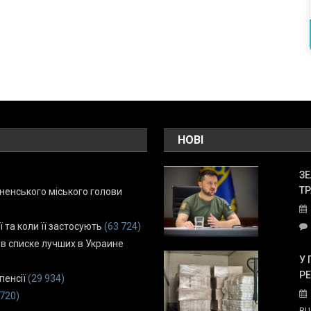
НОВІ
ЗЕ
ТР
енського міського голови
ї та коли її застосують
(63 724)
 в списке лучших в Украине
У 
Р
пенсії
(29 934)
 720)