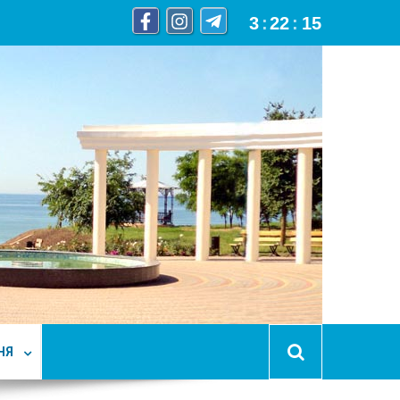
3
:
22
:
16
НЯ