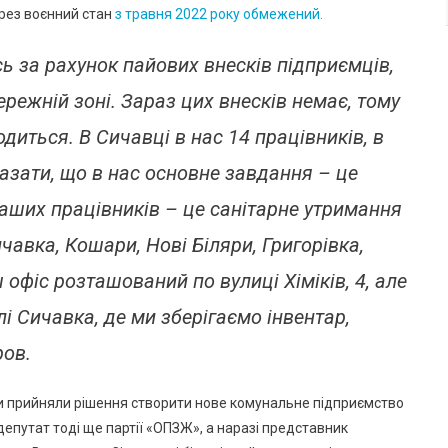
Завдання
ерез воєнний стан
з травня 2022 року обмежений.
Стоять
Перед
 за рахунок пайових внесків підприємців,
Підприємством
ережній зоні. Зараз цих внесків немає, тому
одиться. В Сичавці в нас 14 працівників, в
азати, що в нас основне завдання – це
аших працівників – це санітарне утримання
чавка, Кошари, Нові Біляри, Григорівка,
офіс розташований по вулиці Хіміків, 4, але
і Сичавка, де ми зберігаємо інвентар,
ров.
 прийняли рішення створити нове комунальне підприємство
епутат тоді ще партії «ОПЗЖ», а наразі представник