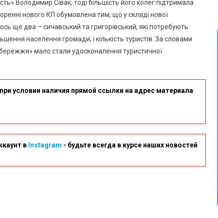
сть» Володимир Сівак, тоді більшість його колег підтримала
творенні нового КП обумовлена тим, що у складі нової
сь ще два – сичавський та григорівський, які потребують
ьшення населення громади, і кількість туристів. За словами
збережжя» мало стали удосконалення туристичної
при условии наличия прямой ссылки на адрес материала
ккаунт в
Instagram
- будьте всегда в курсе наших новостей