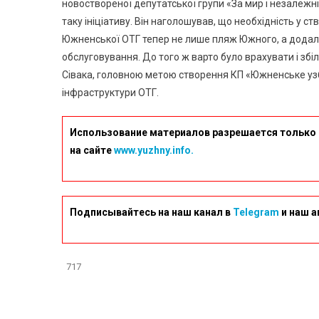
новоствореної депутатської групи «За мир і незалежні
таку ініціативу. Він наголошував, що необхідність у с
Южненської ОТГ тепер не лише пляж Южного, а додало
обслуговування. До того ж варто було врахувати і збіл
Сівака, головною метою створення КП «Южненське у
інфраструктури ОТГ.
Использование материалов разрешается только 
на сайте
www.yuzhny.info.
Подписывайтесь на наш канал в
Telegram
и наш а
717