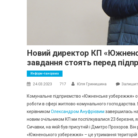
Новий директор КП «Южненс
завдання стоять перед під
Информ-панорама
24.03.2023
717
Юля Гринишина
Залишит
Комунальне підприємство «Южненське узбережжя» оч
роботи в сфері житлово-комунального господарства. Як
керівником
Олександром Ануфрієвим
завершилась на 
новим очільником КП ми поспілкувалися 23 березня, як
Сичавки, на якій був присутній і Дмитро Прохоров. Він
«Южненського узбережжя» – це утримання територій 