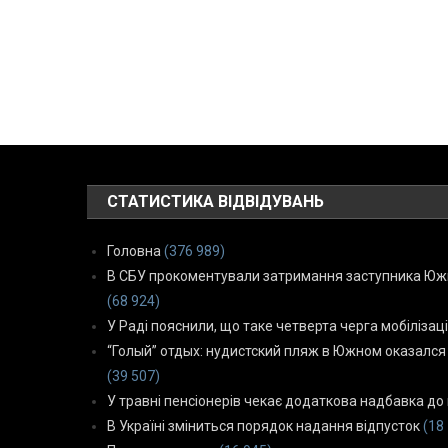
СТАТИСТИКА ВІДВІДУВАНЬ
Головна
(376 989)
В СБУ прокоментували затримання заступника Южн
(68 924)
У Раді пояснили, що таке четверта черга мобілізаці
“Голый” отдых: нудистский пляж в Южном оказался
(39 507)
У травні пенсіонерів чекає додаткова надбавка до 
В Україні зміниться порядок надання відпусток
(18