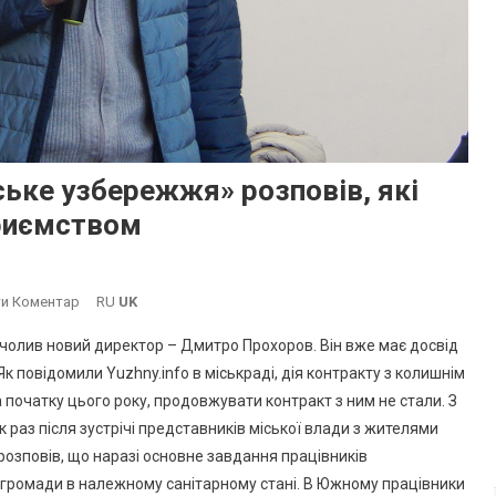
ьке узбережжя» розповів, які
приємством
On
и Коментар
RU
UK
Новий
олив новий директор – Дмитро Прохоров. Він вже має досвід
Директор
 повідомили Yuzhny.info в міськраді, дія контракту з колишнім
КП
початку цього року, продовжувати контракт з ним не стали. З
«Южненське
 раз після зустрічі представників міської влади з жителями
Узбережжя»
Розповів,
 розповів, що наразі основне завдання працівників
Які
громади в належному санітарному стані. В Южному працівники