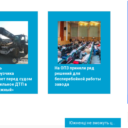
ь
На ОПЗ приняли ряд
рузчика
решений для
нет перед судом
бесперебойной работы
ельное ДТП в
завода
Южный»
Южненці не зможуть цього року відпочивати на морі