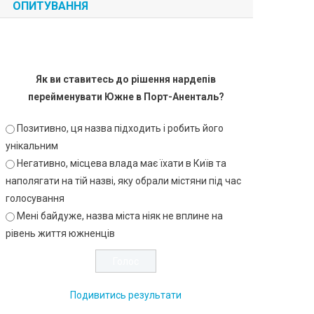
ОПИТУВАННЯ
Як ви ставитесь до рішення нардепів
перейменувати Южне в Порт-Аненталь?
Позитивно, ця назва підходить і робить його
унікальним
Негативно, місцева влада має їхати в Київ та
наполягати на тій назві, яку обрали містяни під час
голосування
Мені байдуже, назва міста ніяк не вплине на
рівень життя южненців
Подивитись результати