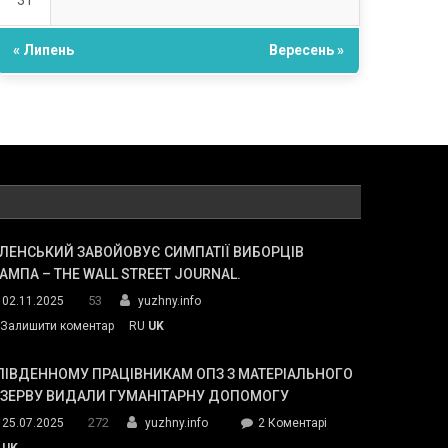
31
« Липень
Вересень »
ЛЕНСЬКИЙ ЗАВОЙОВУЄ СИМПАТІЇ ВИБОРЦІВ
АМПА – THE WALL STREET JOURNAL.
53
02.11.2025
yuzhny.info
on
Залишити коментар
RU
UK
Зеленський
завойовує
ПІВДЕННОМУ ПРАЦІВНИКАМ ОПЗ З МАТЕРІАЛЬНОГО
симпатії
ЕЗЕРВУ ВИДАЛИ ГУМАНІТАРНУ ДОПОМОГУ
виборців
272
до
25.07.2025
yuzhny.info
2 Коментарі
Трампа
У