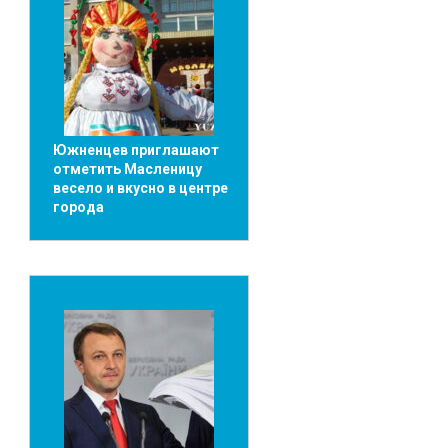
Южненцев приглашают
отметить Масленицу
весело и вкусно в центре
города