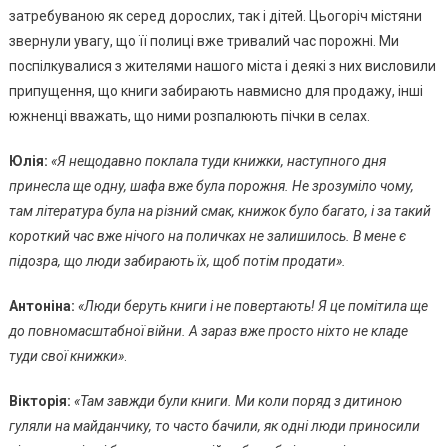
Южному
затребуваною як серед дорослих, так і дітей. Цьогоріч містяни
З
звернули увагу, що її полиці вже тривалий час порожні. Ми
Книжково
поспілкувалися з жителями нашого міста і деякі з них висловили
Шафи
припущення, що книги забирають навмисно для продажу, інші
Почали
южненці вважать, що ними розпалюють пічки в селах.
Зникати
Книги
Юлія:
«Я нещодавно поклала туди книжки, наступного дня
принесла ще одну, шафа вже була порожня. Не зрозуміло чому,
там література була на різний смак, книжок було багато, і за такий
короткий час вже нічого на поличках не залишилось. В мене є
підозра, що люди забирають їх, щоб потім продати».
Антоніна:
«Люди беруть книги і не повертають! Я це помітила ще
до повномасштабної війни. А зараз вже просто ніхто не кладе
туди свої книжки»
.
Вікторія:
«Там завжди були книги. Ми коли поряд з дитиною
гуляли на майданчику, то часто бачили, як одні люди приносили