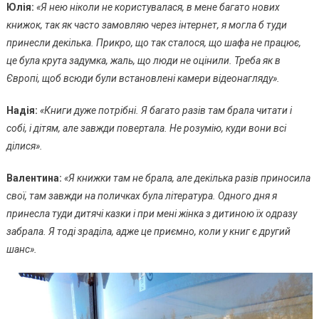
Юлія:
«Я нею ніколи не користувалася, в мене багато нових
книжок, так як часто замовляю через інтернет, я могла б туди
принесли декілька. Прикро, що так сталося, що шафа не працює,
це була крута задумка, жаль, що люди не оцінили. Треба як в
Європі, щоб всюди були встановлені камери відеонагляду».
Надія:
«Книги дуже потрібні. Я багато разів там брала читати і
собі, і дітям, але завжди повертала. Не розумію, куди вони всі
ділися».
Валентина:
«Я книжки там не брала, але декілька разів приносила
свої, там завжди на поличках була література. Одного дня я
принесла туди дитячі казки і при мені жінка з дитиною їх одразу
забрала. Я тоді зраділа, адже це приємно, коли у книг є другий
шанс».