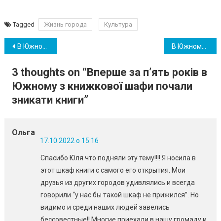
Tagged
Жизнь города
Культура
Навігація
В Южному увімкнуть вуличне освітлення за новим графіком
В Южному дитсадки відновили роботу в очному форматі, а школи – на канікулах
записів
3 thoughts on “
Вперше за п’ять років в
Южному з книжкової шафи почали
зникати книги
”
Ольга
17.10.2022 о 15:16
Спасибо Юля что подняли эту тему!!!! Я носила в
этот шкаф книги с самого его открытия. Мои
друзья из других городов удивлялись и всегда
говорили “у нас бы такой шкаф не прижился”. Но
видимо и среди наших людей завелись
бессовестные!! Многие приехали в нашу громаду и