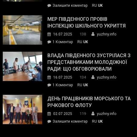
силових
on
Залишити коментар
RU
UK
та
Інспектор
антикорупційних
ДСНС
МЕР ПІВДЕННОГО ПРОВІВ
органів:
власноруч
ІНСПЕКЦІЮ ШКІЛЬНОГО УКРИТТЯ
«Наш
ліквідував
спільний
138
16.07.2025
yuzhny.info
пожежу
ворог
до
1 Коментар
RU
UK
у
—
Мер
Південному
російські
Південного
ВЛАДА ПІВДЕННОГО ЗУСТРІЛАСЯ З
окупанти.
провів
ПРЕДСТАВНИКАМИ МОЛОДІЖНОЇ
Маємо
інспекцію
РАДИ: ЩО ОБГОВОРЮВАЛИ
діяти
шкільного
134
16.07.2025
yuzhny.info
як
укриття
команда
до
1 Коментар
RU
UK
України»
Влада
Південного
ДЕНЬ ПРАЦІВНИКІВ МОРСЬКОГО ТА
зустрілася
РІЧКОВОГО ФЛОТУ
з
119
02.07.2025
yuzhny.info
представниками
on
Залишити коментар
RU
UK
молодіжної
День
ради:
працівників
що