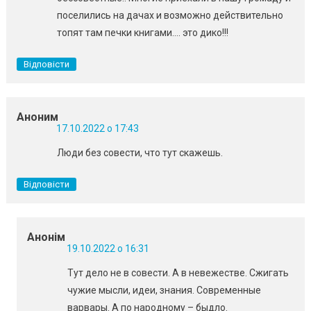
поселились на дачах и возможно действительно
топят там печки книгами…. это дико!!!
Відповісти
Аноним
17.10.2022 о 17:43
Люди без совести, что тут скажешь.
Відповісти
Анонім
19.10.2022 о 16:31
Тут дело не в совести. А в невежестве. Сжигать
чужие мысли, идеи, знания. Современные
варвары. А по народному – быдло.