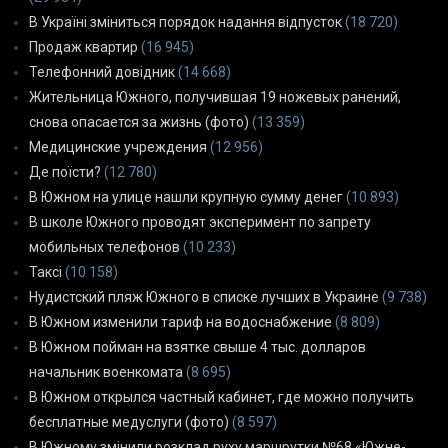
В Україні зміниться порядок надання відпусток
(18 720)
Продаж квартир
(16 945)
Телефонний довідник
(14 668)
Жительница Южного, получившая 19 ножевых ранений,
снова опасается за жизнь (фото)
(13 359)
Медицинские учреждения
(12 956)
Де поїсти?
(12 780)
В Южном на улице нашли крупную сумму денег
(10 893)
В школе Южного проводят эксперимент по запрету
мобильных телефонов
(10 233)
Таксі
(10 158)
Нудистский пляж Южного в списке лучших в Украине
(9 738)
В Южном изменили тариф на водоснабжение
(8 809)
В Южном пойман на взятке свыше 4 тыс. долларов
начальник военкомата
(8 695)
В Южном открылся частный кабинет, где можно получить
бесплатные медуслуги (фото)
(8 597)
В Южному змінили розклад руху маршрутки №68 «Южне-