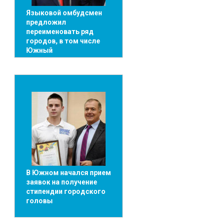
Языковой омбудсмен
предложил
переименовать ряд
городов, в том числе
Южный
В Южном начался прием
заявок на получение
стипендии городского
головы