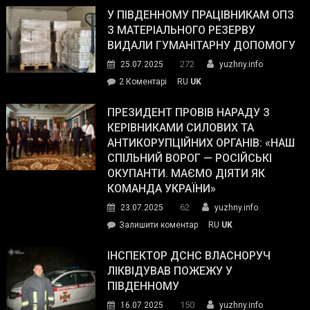
завойовує
У ПІВДЕННОМУ ПРАЦІВНИКАМ ОПЗ
симпатії
З МАТЕРІАЛЬНОГО РЕЗЕРВУ
виборців
ВИДАЛИ ГУМАНІТАРНУ ДОПОМОГУ
Трампа
272
25.07.2025
yuzhny.info
–
до
2 Коментарі
RU
UK
The
У
Wall
Південному
ПРЕЗИДЕНТ ПРОВІВ НАРАДУ З
Street
працівникам
КЕРІВНИКАМИ СИЛОВИХ ТА
Journal.
ОПЗ
АНТИКОРУПЦІЙНИХ ОРГАНІВ: «НАШ
з
СПІЛЬНИЙ ВОРОГ — РОСІЙСЬКІ
матеріального
ОКУПАНТИ. МАЄМО ДІЯТИ ЯК
резерву
КОМАНДА УКРАЇНИ»
видали
62
23.07.2025
yuzhny.info
гуманітарну
on
Залишити коментар
RU
UK
допомогу
Президент
провів
ІНСПЕКТОР ДСНС ВЛАСНОРУЧ
нараду
ЛІКВІДУВАВ ПОЖЕЖУ У
з
ПІВДЕННОМУ
керівниками
150
16.07.2025
yuzhny.info