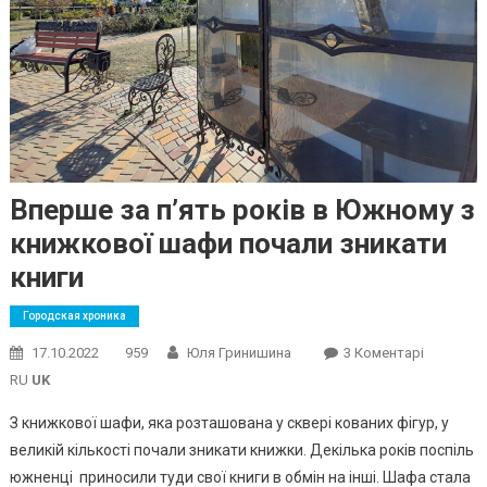
Вперше за п’ять років в Южному з
книжкової шафи почали зникати
книги
Городская хроника
До
17.10.2022
959
Юля Гринишина
3 Коментарі
Вперше
RU
UK
За
З книжкової шафи, яка розташована у сквері кованих фігур, у
П’ять
великій кількості почали зникати книжки. Декілька років поспіль
Років
южненці приносили туди свої книги в обмін на інші. Шафа стала
В