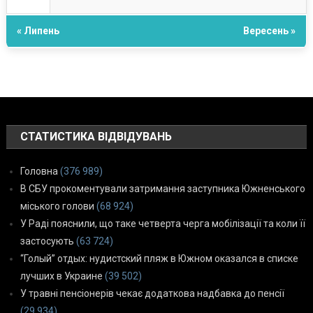
« Липень
Вересень »
СТАТИСТИКА ВІДВІДУВАНЬ
Головна
(376 989)
В СБУ прокоментували затримання заступника Южненського
міського голови
(68 924)
У Раді пояснили, що таке четверта черга мобілізації та коли її
застосують
(63 724)
“Голый” отдых: нудистский пляж в Южном оказался в списке
лучших в Украине
(39 502)
У травні пенсіонерів чекає додаткова надбавка до пенсії
(29 934)