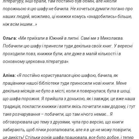
літературу, інші брали, там постійно був обмін, але ніколи
порожньою я цю шафу не бачила. Не хочеться думати погано про
наших людей, можливо, ці книжки комусь «знадобились» більше,
ніж всім іншим…»
Ольга:
«Ми приїхали в Южний в липні. Самі ми з Миколаєва.
Побачили цю шафу і принесли туди декілька своїх книг. У вересні
проходили повз, книжки були, але дуже в малій кількості і в
основному церковна література».
Аліна:
«Я постійно користувалася цією шафою, бачила, як
працівники нашої бібліотеки туди приносили нові книги. Мене
декілька місяців не було в місті, коли я повернулася, була в шоці,
що шафа порожня. Я прийшла з донькою, як і завжди, це вже наша
традиція, покласти книжки і взяти якісь почитати нам додому, і тут
таке розчарування – побачити, що там нічого немає… Я
обговорювала цю тему з друзями, чула про версію, що книги
забирають, щоб пічки розпалювати, але я в це не можу повірити,
це дикість! Стільки років шафа працювала, все було добре, і тепер