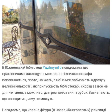
В Южненській бібліотеці
Yuzhny.info
повідомили, що
працівниками закладу по можливості книжкова шафа
поповнюється, проте, на жаль, з неї книги забирають одразу у
великій кількості і, як припускають бібліотекарі, скоріш за все не
для читання, а можливо, для розпалювання грубок. Зазначають,
що завадити цьому не можуть.
Нагадаємо, що кована фігура (її назва «Книговерть») у вигляді