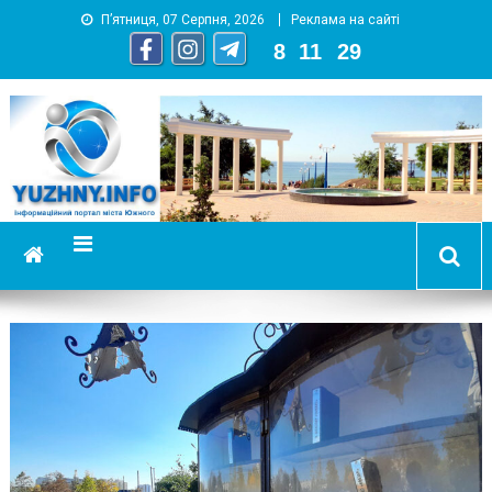
П’ятниця, 07 Серпня, 2026
Реклама на сайті
8
:
11
:
31
YUZHNY.INFO
информационный портал города Южный