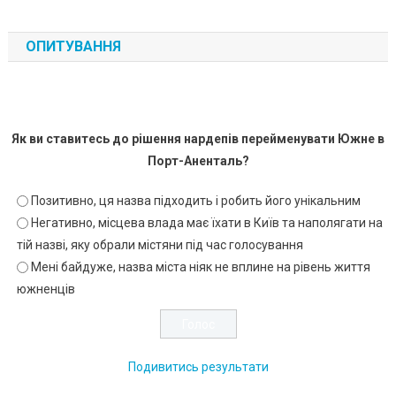
ОПИТУВАННЯ
Як ви ставитесь до рішення нардепів перейменувати Южне в
Порт-Аненталь?
Позитивно, ця назва підходить і робить його унікальним
Негативно, місцева влада має їхати в Київ та наполягати на
тій назві, яку обрали містяни під час голосування
Мені байдуже, назва міста ніяк не вплине на рівень життя
южненців
Подивитись результати