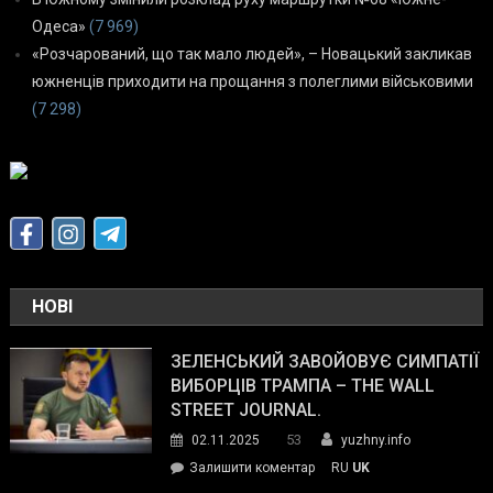
Одеса»
(7 969)
«Розчарований, що так мало людей», – Новацький закликав
южненців приходити на прощання з полеглими військовими
(7 298)
НОВІ
ЗЕЛЕНСЬКИЙ ЗАВОЙОВУЄ СИМПАТІЇ
ВИБОРЦІВ ТРАМПА – THE WALL
STREET JOURNAL.
53
02.11.2025
yuzhny.info
on
Залишити коментар
RU
UK
Зеленський