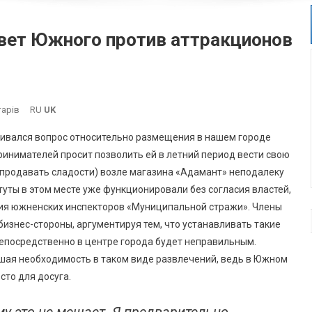
овет Южного против аттракционов
До
тарів
RU
UK
Спор
тривался вопрос относительно размещения в нашем городе
Вокруг
ринимателей просит позволить ей в летний период вести свою
Батутов:
 продавать сладости) возле магазина «Адамант» неподалеку
Градсовет
уты в этом месте уже функционировали без согласия властей,
Южного
Против
ния южненских инспекторов «Муниципальной стражи». Члены
Аттракционов
изнес-стороны, аргументируя тем, что устанавливать такие
В
епосредственно в центре города будет неправильным.
Центре
ьшая необходимость в таком виде развлечений, ведь в Южном
сто для досуга.