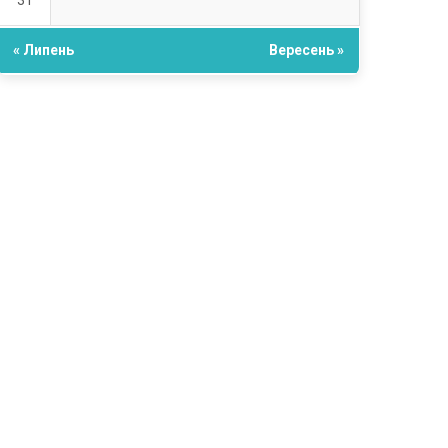
31
« Липень
Вересень »