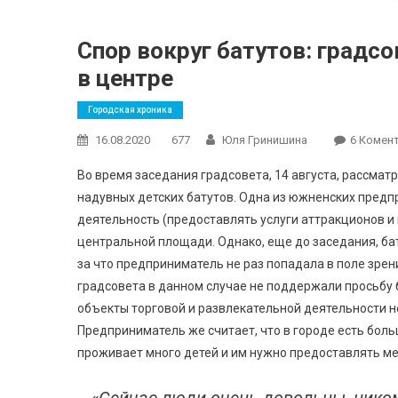
Спор вокруг батутов: градс
в центре
Городская хроника
16.08.2020
677
Юля Гринишина
6 Комен
Во время заседания градсовета, 14 августа, рассма
надувных детских батутов. Одна из южненских предп
деятельность (предоставлять услуги аттракционов и
центральной площади. Однако, еще до заседания, бат
за что предприниматель не раз попадала в поле зре
градсовета в данном случае не поддержали просьбу б
объекты торговой и развлекательной деятельности н
Предприниматель же считает, что в городе есть бол
проживает много детей и им нужно предоставлять ме