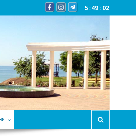
5
:
49
:
04
НЯ