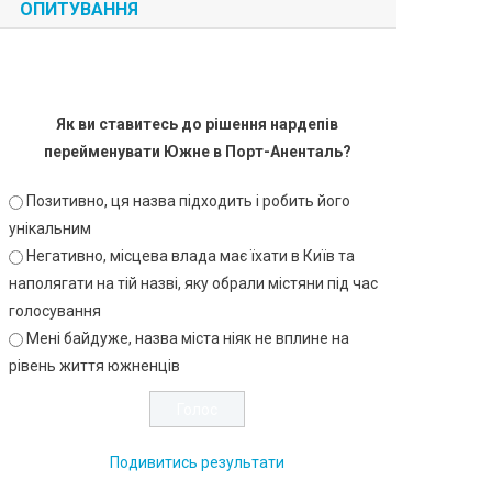
ОПИТУВАННЯ
Як ви ставитесь до рішення нардепів
перейменувати Южне в Порт-Аненталь?
Позитивно, ця назва підходить і робить його
унікальним
Негативно, місцева влада має їхати в Київ та
наполягати на тій назві, яку обрали містяни під час
голосування
Мені байдуже, назва міста ніяк не вплине на
рівень життя южненців
Подивитись результати