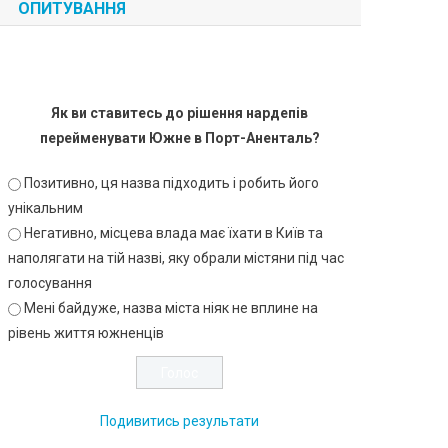
ОПИТУВАННЯ
Як ви ставитесь до рішення нардепів
перейменувати Южне в Порт-Аненталь?
Позитивно, ця назва підходить і робить його
унікальним
Негативно, місцева влада має їхати в Київ та
наполягати на тій назві, яку обрали містяни під час
голосування
Мені байдуже, назва міста ніяк не вплине на
рівень життя южненців
Подивитись результати