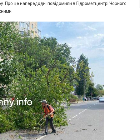
Зачепивши
у. Про це напередодні повідомили в Гідрометцентрі Чорного
Автівку
жними.
(фото)