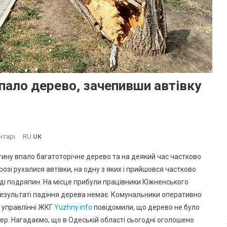
пало дерево, зачепивши автівку
До
нтарі
RU
UK
В
тину впало багатоторічне дерево та на деякий час частково
Центрі
зі рухалися автівки, на одну з яких і прийшовся частково
Южного
яді подряпин. На місце прибули працівники Южненського
На
в результаті падіння дерева немає. Комунальники оперативно
Дорогу
Впало
 управлінні ЖКГ
Yuzhny.info
повідомили, що дерево не було
Дерево,
тер. Нагадаємо, що в Одеській області сьогодні оголошено