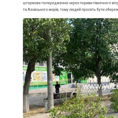
штормове попередження через пориви північного вітр
та Азовського морів, тому людей просять бути обере