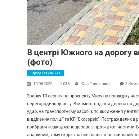
В центрі Южного на дорогу в
(фото)
Городская хроника
10.08.2022
1 038
Юля Гринишина
3 Коме
Зранку 10 серпня по проспекту Миру на проїжджу час
перегородило дорогу. В момент падіння дерева по доро
удар, на транспортному засобі є пошкодження у вигл
відділення поліції та КП “Екосервіс”. Постраждалих 
прибрали пошкоджене дерево з проїжджої частини. В
аварійним, тому скоріш за все впало через сильний ві