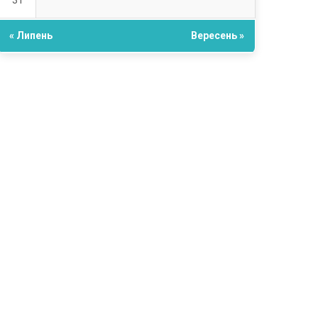
31
« Липень
Вересень »