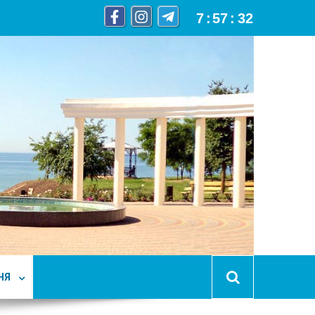
7
:
57
:
34
НЯ