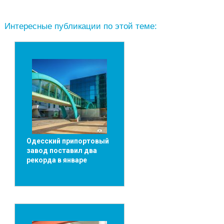
Интересные публикации по этой теме:
Одесский припортовый
завод поставил два
рекорда в январе