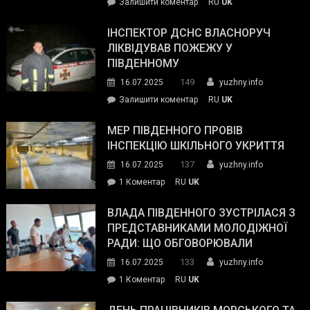
on
Залишити коментар
RU
UK
допомогу
Президент
провів
ІНСПЕКТОР ДСНС ВЛАСНОРУЧ
нараду
ЛІКВІДУВАВ ПОЖЕЖУ У
з
ПІВДЕННОМУ
керівниками
149
16.07.2025
yuzhny.info
силових
on
Залишити коментар
RU
UK
та
Інспектор
антикорупційних
ДСНС
МЕР ПІВДЕННОГО ПРОВІВ
органів:
власноруч
ІНСПЕКЦІЮ ШКІЛЬНОГО УКРИТТЯ
«Наш
ліквідував
спільний
137
16.07.2025
yuzhny.info
пожежу
ворог
до
1 Коментар
RU
UK
у
—
Мер
Південному
російські
Південного
ВЛАДА ПІВДЕННОГО ЗУСТРІЛАСЯ З
окупанти.
провів
ПРЕДСТАВНИКАМИ МОЛОДІЖНОЇ
Маємо
інспекцію
РАДИ: ЩО ОБГОВОРЮВАЛИ
діяти
шкільного
133
16.07.2025
yuzhny.info
як
укриття
команда
до
1 Коментар
RU
UK
України»
Влада
Південного