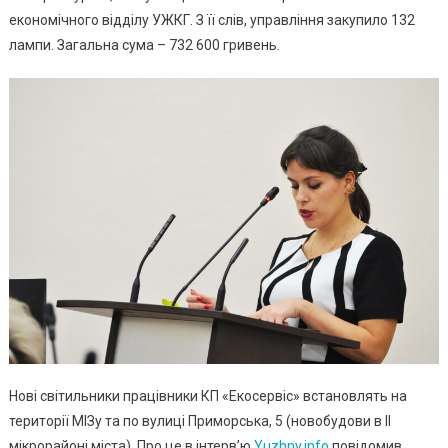
На
економічного відділу УЖКГ. З її слів, управління закупило 132
Яку
лампи. Загальна сума – 732 600 гривень.
Суму
Та
Де
Встановлять
Нові світильники працівники КП «Екосервіс» встановлять на
території МІЗу та по вулиці Приморська, 5 (новобудови в II
мікрорайоні міста). Про це в інтерв’ю
Yuzhny.info
повідомив