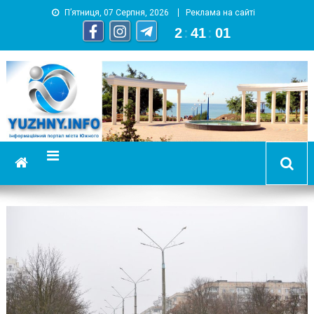
П’ятниця, 07 Серпня, 2026
Реклама на сайті
2
:
41
:
02
YUZHNY.INFO
информационный портал города Южный