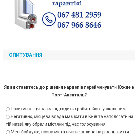
ОПИТУВАННЯ
Як ви ставитесь до рішення нардепів перейменувати Южне в
Порт-Аненталь?
Позитивно, ця назва підходить і робить його унікальним
Негативно, місцева влада має їхати в Київ та наполягати на
тій назві, яку обрали містяни під час голосування
Мені байдуже, назва міста ніяк не вплине на рівень життя