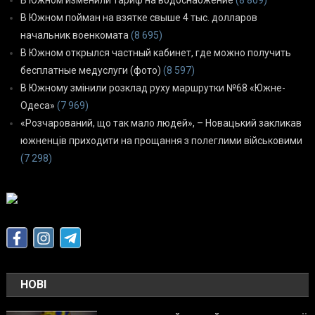
В Южном изменили тариф на водоснабжение
(8 809)
В Южном пойман на взятке свыше 4 тыс. долларов
начальник военкомата
(8 695)
В Южном открылся частный кабинет, где можно получить
бесплатные медуслуги (фото)
(8 597)
В Южному змінили розклад руху маршрутки №68 «Южне-
Одеса»
(7 969)
«Розчарований, що так мало людей», – Новацький закликав
южненців приходити на прощання з полеглими військовими
(7 298)
НОВІ