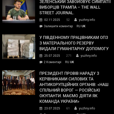
ЗЕЛЕНСЬКИЙ ЗАВОЙОВУЄ СИМПАТІЇ
ВИБОРЦІВ ТРАМПА – THE WALL
STREET JOURNAL.
52
02.11.2025
yuzhny.info
on
Залишити коментар
RU
UK
Зеленський
завойовує
У ПІВДЕННОМУ ПРАЦІВНИКАМ ОПЗ
симпатії
З МАТЕРІАЛЬНОГО РЕЗЕРВУ
виборців
ВИДАЛИ ГУМАНІТАРНУ ДОПОМОГУ
Трампа
271
25.07.2025
yuzhny.info
–
до
2 Коментарі
RU
UK
The
У
Wall
Південному
ПРЕЗИДЕНТ ПРОВІВ НАРАДУ З
Street
працівникам
КЕРІВНИКАМИ СИЛОВИХ ТА
Journal.
ОПЗ
АНТИКОРУПЦІЙНИХ ОРГАНІВ: «НАШ
з
СПІЛЬНИЙ ВОРОГ — РОСІЙСЬКІ
матеріального
ОКУПАНТИ. МАЄМО ДІЯТИ ЯК
резерву
КОМАНДА УКРАЇНИ»
видали
61
23.07.2025
yuzhny.info
гуманітарну