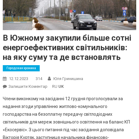
В Южному закупили більше сотні
енергоефективних світильників:
на яку суму та де встановлять
Городская хроника
12.12.2023
314
Юля Гринишина
On
Залишити Коментар
RU
UK
В
Члени виконкому на засіданні 12 грудня проголосували за
Южному
надання згоди управлінню житлово-комунального
Закупили
господарства на безоплатну передачу світлодіодних
Більше
світильників для мереж зовнішнього освітлення на баланс КП
Сотні
Енергоефективних
«Екосервіс». З цього питання під час засідання доповідала
Світильників:
Вікторія Куртяк, заступниця начальника фінансово-