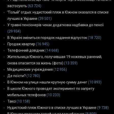
застосують
(63 724)
“Голый” отдых: нудистский пляж в Южном оказался в списке
лучших в Украине
(39 501)
У травні пенсіонерів чекає додаткова надбавка до пенсії
(29 934)
В Україні зміниться порядок надання відпусток
(18 720)
Продаж квартир
(16 945)
Телефонний довідник
(14 668)
Жительница Южного, получившая 19 ножевых ранений,
снова опасается за жизнь (фото)
(13 359)
Медицинские учреждения
(12 956)
Де поїсти?
(12 780)
В Южном на улице нашли крупную сумму денег
(10 893)
В школе Южного проводят эксперимент по запрету
мобильных телефонов
(10 233)
Таксі
(10 158)
Нудистский пляж Южного в списке лучших в Украине
(9 738)