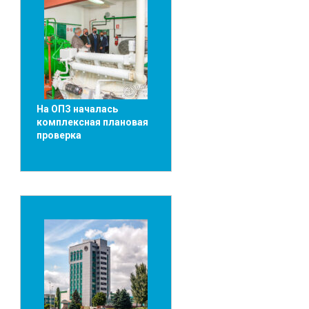
На ОПЗ началась
комплексная плановая
проверка