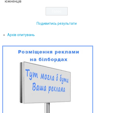
южненців
Подивитись результати
Архів опитувань