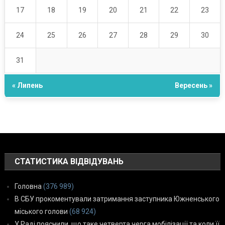
17
18
19
20
21
22
23
24
25
26
27
28
29
30
31
« Липень
Вересень »
СТАТИСТИКА ВІДВІДУВАНЬ
Головна
(376 989)
В СБУ прокоментували затримання заступника Южненського
міського голови
(68 924)
У Раді пояснили, що таке четверта черга мобілізації та коли її