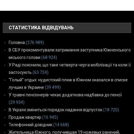
СТАТИСТИКА ВІДВІДУВАНЬ
Головна
(376 989)
В СБУ прокоментували затримання заступника Южненського
міського голови
(68 924)
У Раді пояснили, що таке четверта черга мобілізації та коли її
застосують
(63 724)
“Голый” отдых: нудистский пляж в Южном оказался в списке
лучших в Украине
(39 499)
У травні пенсіонерів чекає додаткова надбавка до пенсії
(29 934)
В Україні зміниться порядок надання відпусток
(18 720)
Продаж квартир
(16 945)
Телефонний довідник
(14 668)
Жительница Южного, получившая 19 ножевых ранений,