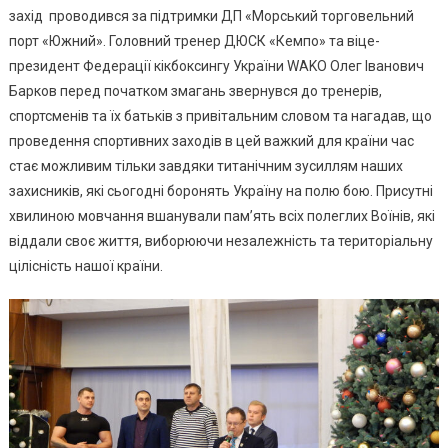
захід проводився за підтримки ДП «Морський торговельний
Турнір
З
порт «Южний». Головний тренер ДЮСК «Кемпо» та віце-
Кікбоксингу,
президент Федерації кікбоксингу України WAKO Олег Іванович
Присвячений
Барков перед початком змагань звернувся до тренерів,
Воїнам
спортсменів та їх батьків з привітальним словом та нагадав, що
ЗСУ
проведення спортивних заходів в цей важкий для країни час
стає можливим тільки завдяки титанічним зусиллям наших
захисників, які сьогодні боронять Україну на полю бою. Присутні
хвилиною мовчання вшанували пам’ять всіх полеглих Воїнів, які
віддали своє життя, виборюючи незалежність та територіальну
цілісність нашої країни.