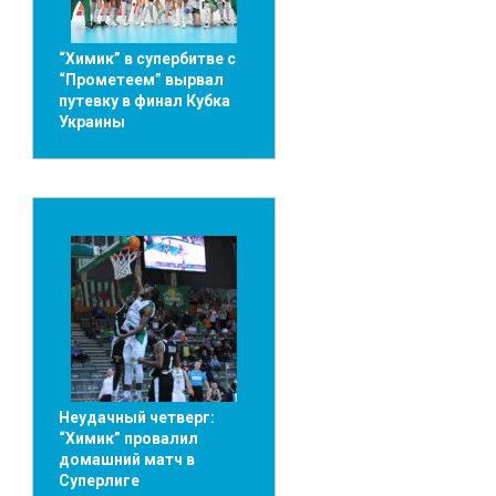
“Химик” в супербитве с
“Прометеем” вырвал
путевку в финал Кубка
Украины
Неудачный четверг:
“Химик” провалил
домашний матч в
Суперлиге