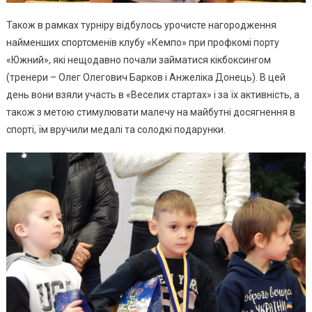
Також в рамках турніру відбулось урочисте нагородження
найменших спортсменів клубу «Кемпо» при профкомі порту
«Южний», які нещодавно почали займатися кікбоксингом
(тренери – Олег Олегович Барков і Анжеліка Донець). В цей
день вони взяли участь в «Веселих стартах» і за їх активність, а
також з метою стимулювати малечу на майбутні досягнення в
спорті, їм вручили медалі та солодкі подарунки.