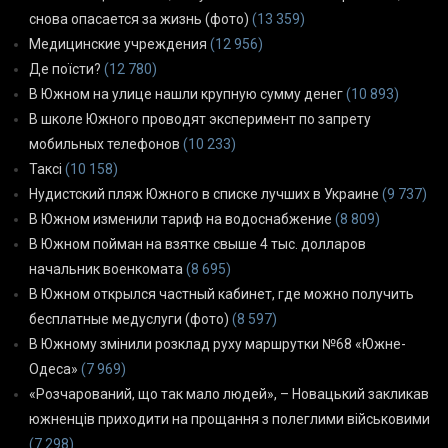
снова опасается за жизнь (фото)
(13 359)
Медицинские учреждения
(12 956)
Де поїсти?
(12 780)
В Южном на улице нашли крупную сумму денег
(10 893)
В школе Южного проводят эксперимент по запрету
мобильных телефонов
(10 233)
Таксі
(10 158)
Нудистский пляж Южного в списке лучших в Украине
(9 737)
В Южном изменили тариф на водоснабжение
(8 809)
В Южном пойман на взятке свыше 4 тыс. долларов
начальник военкомата
(8 695)
В Южном открылся частный кабинет, где можно получить
бесплатные медуслуги (фото)
(8 597)
В Южному змінили розклад руху маршрутки №68 «Южне-
Одеса»
(7 969)
«Розчарований, що так мало людей», – Новацький закликав
южненців приходити на прощання з полеглими військовими
(7 298)