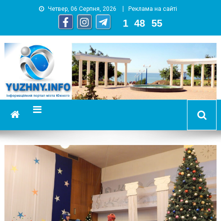
Четвер, 06 Серпня, 2026
Реклама на сайті
1
:
48
:
58
YUZHNY.INFO
информационный портал города Южный