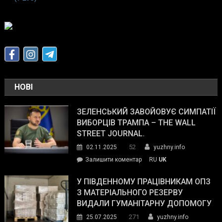
НОВІ
ЗЕЛЕНСЬКИЙ ЗАВОЙОВУЄ СИМПАТІЇ
ВИБОРЦІВ ТРАМПА – THE WALL
STREET JOURNAL.
52
02.11.2025
yuzhny.info
on
Залишити коментар
RU
UK
Зеленський
завойовує
У ПІВДЕННОМУ ПРАЦІВНИКАМ ОПЗ
симпатії
З МАТЕРІАЛЬНОГО РЕЗЕРВУ
виборців
ВИДАЛИ ГУМАНІТАРНУ ДОПОМОГУ
Трампа
271
25.07.2025
yuzhny.info
–