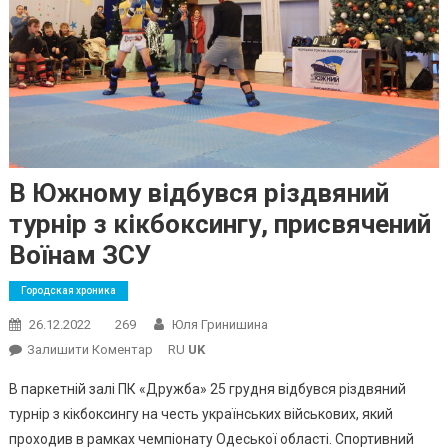
В Южному відбувся різдвяний
турнір з кікбоксингу, присвячений
Воїнам ЗСУ
Городская хроника
26.12.2022
269
Юля Гринишина
On
Залишити Коментар
RU
UK
В
В паркетній залі ПК «Дружба» 25 грудня відбувся різдвяний
Южному
турнір з кікбоксингу на честь українських військових, який
Відбувся
проходив в рамках чемпіонату Одеської області. Спортивний
Різдвяний