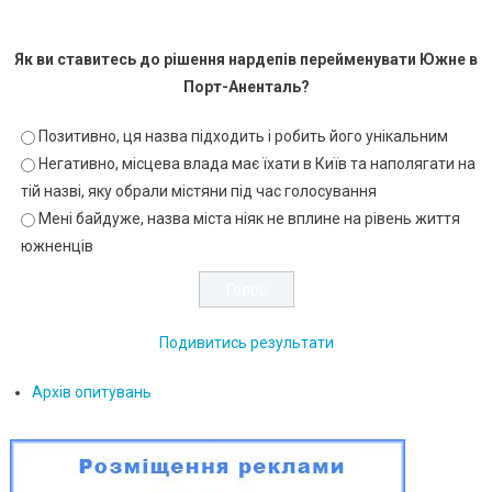
Як ви ставитесь до рішення нардепів перейменувати Южне в
Порт-Аненталь?
Позитивно, ця назва підходить і робить його унікальним
Негативно, місцева влада має їхати в Київ та наполягати на
тій назві, яку обрали містяни під час голосування
Мені байдуже, назва міста ніяк не вплине на рівень життя
южненців
Подивитись результати
Архів опитувань