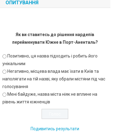
ОПИТУВАННЯ
Як ви ставитесь до рішення нардепів
перейменувати Южне в Порт-Аненталь?
Позитивно, ця назва підходить і робить його
унікальним
Негативно, місцева влада має їхати в Київ та
наполягати на тій назві, яку обрали містяни під час
голосування
Мені байдуже, назва міста ніяк не вплине на
рівень життя южненців
Подивитись результати