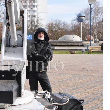
До
Дня
Святого
Миколая
(фото)