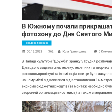
В Южному почали прикрашати
фотозону до Дня Святого Ми
Городская хроника
05.12.2023
362
Юля Гринишина
5 Комен
В Палаці культури “Дружба” зранку 5 грудня розпочав
Для цього задіяли спецтехніку, технічних та творчих
різнокольорові кулі та ілюмінація, все це було закуп
нашому місті відмовилися від встановлення 14-метров
економії бюджетних коштів (за монтаж необхідно було
сторонній організації висотників), а також з морально