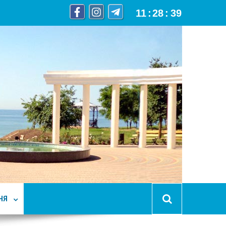
11
:
28
:
41
НЯ