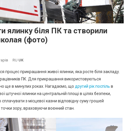
 ялинку біля ПК та створили
колая (фото)
До
тарів
RU
UK
В
ся процес прикрашання живої ялинки, яка росте біля закладу.
Южному
 працівників ПК. Для прикрашання використовуються
Почали
лено ще в минулих роках. Нагадаємо, що
другий рік поспіль
в
Прикрашати
ої штучної ялинки на центральній площі в цілях безпеки,
Ялинку
Біля
 сплачувати з місцевої казни відповідну суму грошей
ПК
ї точки зору, враховуючи воєнний стан.
Та
Створили
Фотозону