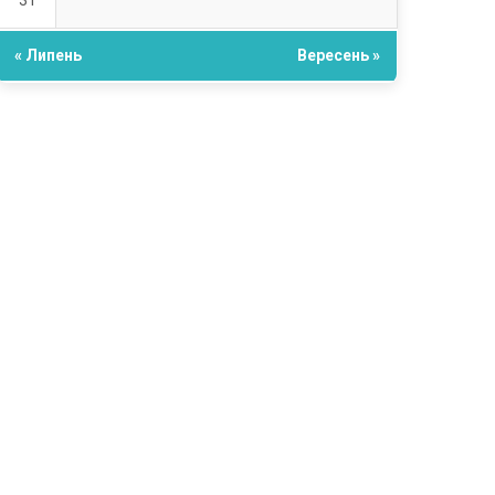
31
« Липень
Вересень »