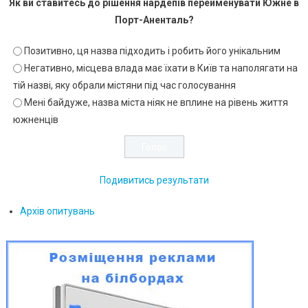
Як ви ставитесь до рішення нардепів перейменувати Южне в
Порт-Аненталь?
Позитивно, ця назва підходить і робить його унікальним
Негативно, місцева влада має їхати в Київ та наполягати на
тій назві, яку обрали містяни під час голосування
Мені байдуже, назва міста ніяк не вплине на рівень життя
южненців
Подивитись результати
Архів опитувань