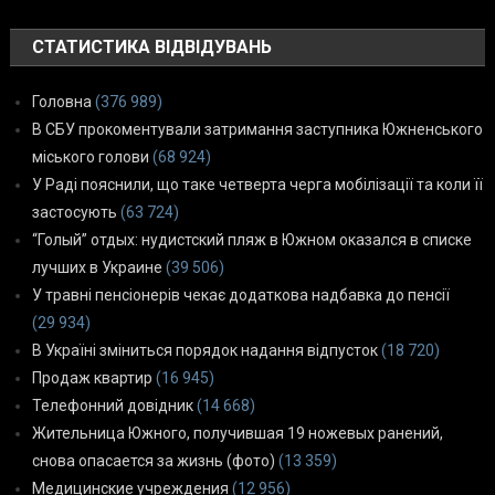
СТАТИСТИКА ВІДВІДУВАНЬ
Головна
(376 989)
В СБУ прокоментували затримання заступника Южненського
міського голови
(68 924)
У Раді пояснили, що таке четверта черга мобілізації та коли її
застосують
(63 724)
“Голый” отдых: нудистский пляж в Южном оказался в списке
лучших в Украине
(39 506)
У травні пенсіонерів чекає додаткова надбавка до пенсії
(29 934)
В Україні зміниться порядок надання відпусток
(18 720)
Продаж квартир
(16 945)
Телефонний довідник
(14 668)
Жительница Южного, получившая 19 ножевых ранений,
снова опасается за жизнь (фото)
(13 359)
Медицинские учреждения
(12 956)