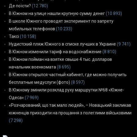
Де поїсти?
(12 780)
В Южном на улице нашли крупную сумму денег
(10 893)
В школе Южного проводят эксперимент по запрету
мобильных телефонов
(10 233)
Таксі
(10 158)
Нудистский пляж Южного в списке лучших в Украине
(9 741)
В Южном изменили тариф на водоснабжение
(8 810)
В Южном пойман на взятке свыше 4 тыс. долларов
начальник военкомата
(8 695)
В Южном открылся частный кабинет, где можно получить
бесплатные медуслуги (фото)
(8 597)
В Южному змінили розклад руху маршрутки №68 «Южне-
Одеса»
(7 969)
«Розчарований, що так мало людей», – Новацький закликав
южненців приходити на прощання з полеглими військовими
(7 298)