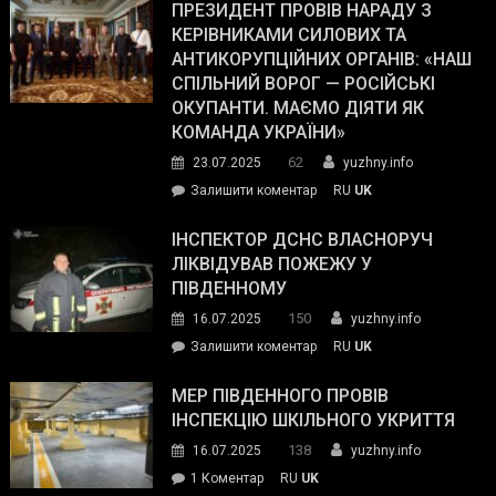
Південному
ПРЕЗИДЕНТ ПРОВІВ НАРАДУ З
Street
працівникам
КЕРІВНИКАМИ СИЛОВИХ ТА
Journal.
ОПЗ
АНТИКОРУПЦІЙНИХ ОРГАНІВ: «НАШ
з
СПІЛЬНИЙ ВОРОГ — РОСІЙСЬКІ
матеріального
ОКУПАНТИ. МАЄМО ДІЯТИ ЯК
резерву
КОМАНДА УКРАЇНИ»
видали
62
23.07.2025
yuzhny.info
гуманітарну
on
Залишити коментар
RU
UK
допомогу
Президент
провів
ІНСПЕКТОР ДСНС ВЛАСНОРУЧ
нараду
ЛІКВІДУВАВ ПОЖЕЖУ У
з
ПІВДЕННОМУ
керівниками
150
16.07.2025
yuzhny.info
силових
on
Залишити коментар
RU
UK
та
Інспектор
антикорупційних
ДСНС
МЕР ПІВДЕННОГО ПРОВІВ
органів:
власноруч
ІНСПЕКЦІЮ ШКІЛЬНОГО УКРИТТЯ
«Наш
ліквідував
спільний
138
16.07.2025
yuzhny.info
пожежу
ворог
до
1 Коментар
RU
UK
у
—