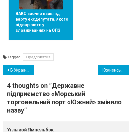
ВАКС заочно взяв під
варту ексдепутата, якого
підозрюють у
зловживаннях на ОПЗ
Tagged
Предприятия
Навігація
В Україні планують змінити граничні строки виплати відпускних
Южненські депутати направили письмове звернення до обласної прокуратури
записів
4 thoughts on “
Державне
підприємство «Морський
торговельний порт «Южний» змінило
назву
”
Углыкой Ямпельбэк