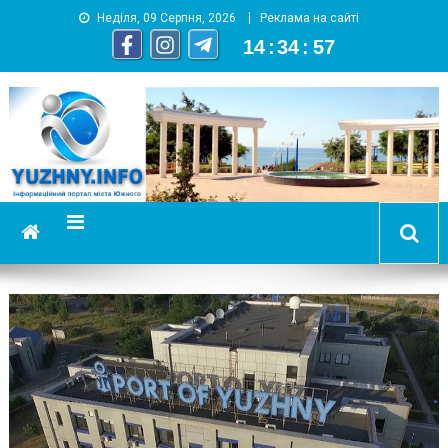
Неділя, 09 Серпня, 2026
Реклама на сайті
14
:
34
:
58
YUZHNY.INFO
информационный портал города Южный