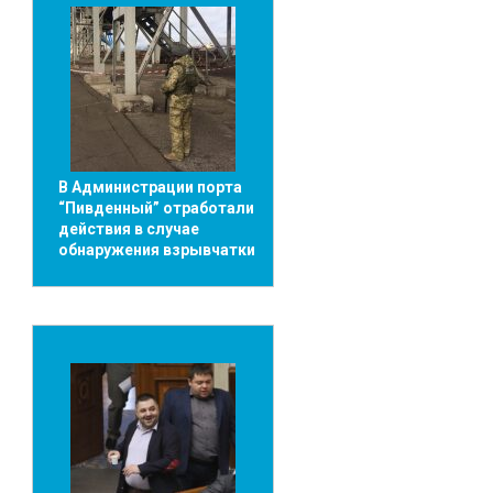
В Администрации порта
“Пивденный” отработали
действия в случае
обнаружения взрывчатки