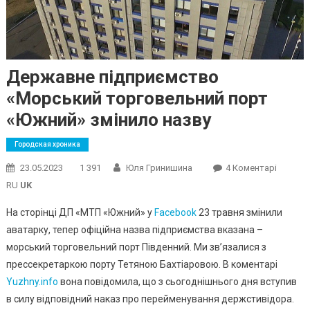
Державне підприємство
«Морський торговельний порт
«Южний» змінило назву
Городская хроника
До
23.05.2023
1 391
Юля Гринишина
4 Коментарі
Держав
RU
UK
Підпри
На сторінці ДП «МТП «Южний» у
Facebook
23 травня змінили
«Морсь
аватарку, тепер офіційна назва підприємства вказана –
Торгов
морський торговельний порт Південний. Ми зв’язалися з
Порт
«Южний
прессекретаркою порту Тетяною Бахтіаровою. В коментарі
Змінил
Yuzhny.info
вона повідомила, що з сьогоднішнього дня вступив
Назву
в силу відповідний наказ про перейменування держстивідора.