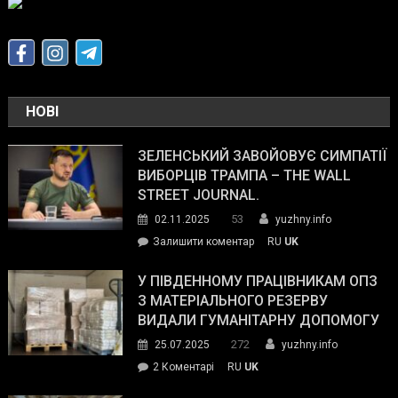
НОВІ
ЗЕЛЕНСЬКИЙ ЗАВОЙОВУЄ СИМПАТІЇ
ВИБОРЦІВ ТРАМПА – THE WALL
STREET JOURNAL.
53
02.11.2025
yuzhny.info
on
Залишити коментар
RU
UK
Зеленський
завойовує
У ПІВДЕННОМУ ПРАЦІВНИКАМ ОПЗ
симпатії
З МАТЕРІАЛЬНОГО РЕЗЕРВУ
виборців
ВИДАЛИ ГУМАНІТАРНУ ДОПОМОГУ
Трампа
272
25.07.2025
yuzhny.info
–
до
2 Коментарі
RU
UK
The
У
Wall