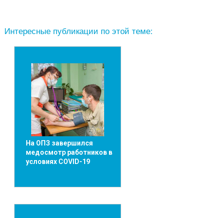
Интересные публикации по этой теме:
На ОПЗ завершился
медосмотр работников в
условиях COVID-19