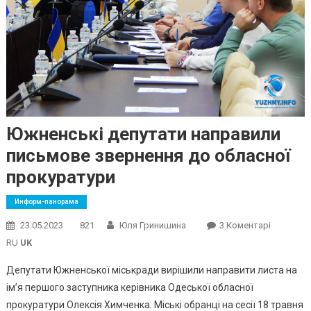
Южненські депутати направили
письмове звернення до обласної
прокуратури
Информ-панорама
До
23.05.2023
821
Юля Гринишина
3 Коментарі
Южненськ
RU
UK
Депутати
Депутати Южненської міськради вирішили направити листа на
Направи
ім’я першого заступника керівника Одеської обласної
Письмов
прокуратури Олексія Химченка. Міські обранці на сесії 18 травня
Зверненн