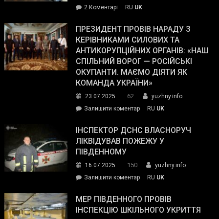
до
2 Коментарі
RU
UK
The
У
Wall
Південному
ПРЕЗИДЕНТ ПРОВІВ НАРАДУ З
Street
працівникам
КЕРІВНИКАМИ СИЛОВИХ ТА
Journal.
ОПЗ
АНТИКОРУПЦІЙНИХ ОРГАНІВ: «НАШ
з
СПІЛЬНИЙ ВОРОГ — РОСІЙСЬКІ
матеріального
ОКУПАНТИ. МАЄМО ДІЯТИ ЯК
резерву
КОМАНДА УКРАЇНИ»
видали
62
23.07.2025
yuzhny.info
гуманітарну
on
Залишити коментар
RU
UK
допомогу
Президент
провів
ІНСПЕКТОР ДСНС ВЛАСНОРУЧ
нараду
ЛІКВІДУВАВ ПОЖЕЖУ У
з
ПІВДЕННОМУ
керівниками
150
16.07.2025
yuzhny.info
силових
on
Залишити коментар
RU
UK
та
Інспектор
антикорупційних
ДСНС
МЕР ПІВДЕННОГО ПРОВІВ
органів:
власноруч
ІНСПЕКЦІЮ ШКІЛЬНОГО УКРИТТЯ
«Наш
ліквідував