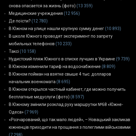
снова опасается за жизнь (фото)
(13 359)
Медицинские учреждения
(12 956)
Де поїсти?
(12 780)
В Южном на улице нашли крупную сумму денег
(10 893)
В школе Южного проводят эксперимент по запрету
мобильных телефонов
(10 233)
Таксі
(10 158)
Нудистский пляж Южного в списке лучших в Украине
(9 739)
В Южном изменили тариф на водоснабжение
(8 809)
В Южном пойман на взятке свыше 4 тыс. долларов
начальник военкомата
(8 695)
В Южном открылся частный кабинет, где можно получить
бесплатные медуслуги (фото)
(8 597)
В Южному змінили розклад руху маршрутки №68 «Южне-
Одеса»
(7 969)
«Розчарований, що так мало людей», – Новацький закликав
южненців приходити на прощання з полеглими військовими
(7 298)