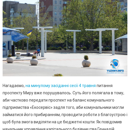
Нагадаємо,
на минулому засіданні сесії 4 травня
питання
проспекту Миру вже порушувалось. Суть його полягала в тому,
аби частково передати проспект на баланс комунального
підприємства «Екосервіс» задля того, аби комунальники могли
займатися його прибиранням, проводити роботи з благоустрою і
щоб була змога виділяти на це бюджетні кошти. Як повідомив
начальник управління капітального будівництва Геннадій