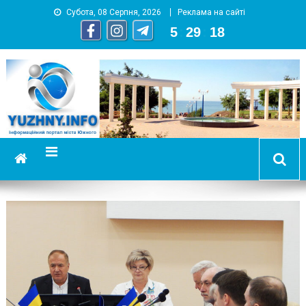
Субота, 08 Серпня, 2026
Реклама на сайті
5
:
29
:
19
YUZHNY.INFO
информационный портал города Южный