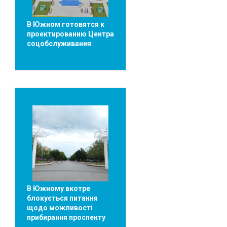
В Южном готовятся к
проектированию Центра
соцобслуживания
В Южному вкотре
блокується питання
щодо можливості
прибирання проспекту