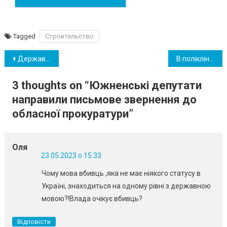
Tagged
Строительство
Навігація
Державне підприємство «Морський торговельний порт «Южний» змінило назву
В поліклініці Южного відбудеться забір донорської крові: запрошуються всі бажаючі
записів
3 thoughts on “
Южненські депутати
направили письмове звернення до
обласної прокуратури
”
Оля
23.05.2023 о 15:33
Чому мова вбивць ,яка не має ніякого статусу в
Україні, знаходиться на одному рівні з державною
мовою?!Влада очікує вбивць?
Відповісти