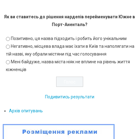
Як ви ставитесь до рішення нардепів перейменувати Южне в
Порт-Аненталь?
Позитивно, ця назва підходить і робить його унікальним
Негативно, місцева влада має їхати в Київ та наполягати на
тій назві, яку обрали містяни під час голосування
Мені байдуже, назва міста ніяк не вплине на рівень життя
южненців
Подивитись результати
Архів опитувань