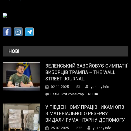
НОВІ
ЗЕЛЕНСЬКИЙ ЗАВОЙОВУЄ СИМПАТІЇ
ВИБОРЦІВ ТРАМПА – THE WALL
STREET JOURNAL.
53
02.11.2025
yuzhny.info
on
Залишити коментар
RU
UK
Зеленський
завойовує
У ПІВДЕННОМУ ПРАЦІВНИКАМ ОПЗ
симпатії
З МАТЕРІАЛЬНОГО РЕЗЕРВУ
виборців
ВИДАЛИ ГУМАНІТАРНУ ДОПОМОГУ
Трампа
272
25.07.2025
yuzhny.info
–