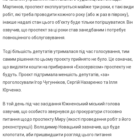
Мартинов, проспект експлуатується майже три роки, є такі види
робіт, які треба проводити кожного року (або ж раз в півроку),
інакше надалі стан цього об’єкту буде тільки погіршуватися. Він
озвучив, що проспект за ці роки став занедбаним і потребує
повноцінного обслуговування.
Тоді більшість депутатів утрималася під час голосування, тим
самим рішення по цьому проєкту прийнято не було. Це означає,
що виділяти кошти на прибирання «Екосервісом» проспекту не
будуть. Проєкт підтримала меншість депутатів, «за»
проголосували Ігор Чугунніков, Сергій Назаренко та Ілля
Юрченко.
В той день під час засідання Южненський міський голова
озвучив, що особисто звернувся до прокуратури стосовно
питання щодо проспекту Миру (якості проведення робіт з його
реконструкції). Володимир Новацький зазначив, що буде
клопотати, аби пришвидшити розгляд цього питання