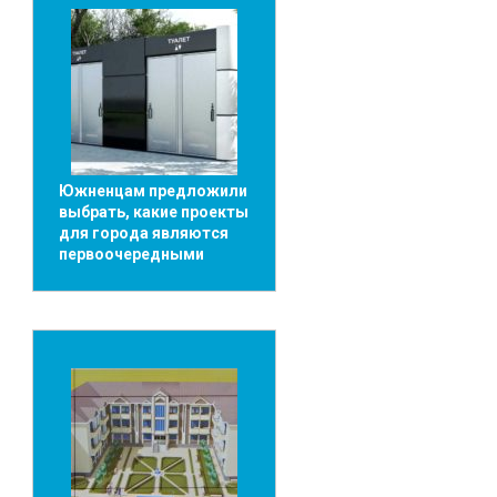
Южненцам предложили
выбрать, какие проекты
для города являются
первоочередными