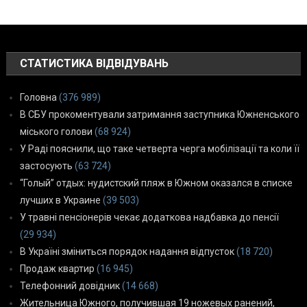
СТАТИСТИКА ВІДВІДУВАНЬ
Головна
(376 989)
В СБУ прокоментували затримання заступника Южненського
міського голови
(68 924)
У Раді пояснили, що таке четверта черга мобілізації та коли її
застосують
(63 724)
“Голый” отдых: нудистский пляж в Южном оказался в списке
лучших в Украине
(39 503)
У травні пенсіонерів чекає додаткова надбавка до пенсії
(29 934)
В Україні зміниться порядок надання відпусток
(18 720)
Продаж квартир
(16 945)
Телефонний довідник
(14 668)
Жительница Южного, получившая 19 ножевых ранений,