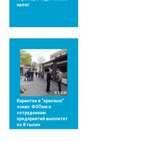
налог
Карантин в “красных”
зонах: ФОПам и
сотрудникам
предприятий выплатят
по 8 тысяч