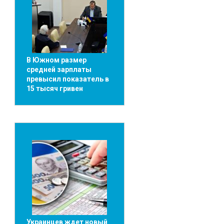
В Южном размер
средней зарплаты
превысил показатель в
15 тысяч гривен
Украинцев ждет новый