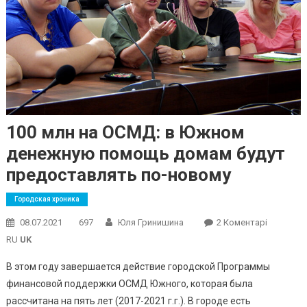
100 млн на ОСМД: в Южном
денежную помощь домам будут
предоставлять по-новому
Городская хроника
До
08.07.2021
697
Юля Гринишина
2 Коментарі
100
RU
UK
Млн
В этом году завершается действие городской Программы
На
финансовой поддержки ОСМД Южного, которая была
ОСМД:
рассчитана на пять лет (2017-2021 г.г.). В городе есть
В