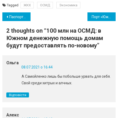
Tagged
ЖКХ
ОСМД
Экономика
Навігація
Паспорт здоровья Одесской области: худшая ситуация в стране
Порт «Южный» представили на торжественном приеме, организованном по случаю Дня флота
записів
2 thoughts on “
100 млн на ОСМД: в
Южном денежную помощь домам
будут предоставлять по-новому
”
Ольга
08.07.2021 о 16:44
А Самойленко лишь бы побольше урвать для себя.
Свой среди хитрых и алчных.
Відповісти
Алекс