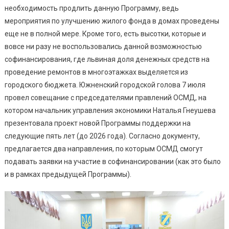
Южном
необходимость продлить данную Программу, ведь
Денежну
мероприятия по улучшению жилого фонда в домах проведены
Помощь
еще не в полной мере. Кроме того, есть высотки, которые и
Домам
вовсе ни разу не воспользовались данной возможностью
Будут
софинансирования, где львиная доля денежных средств на
Предост
проведение ремонтов в многоэтажках выделяется из
По-
городского бюджета. Южненский городской голова 7 июля
Новому
провел совещание с председателями правлений ОСМД, на
котором начальник управления экономики Наталья Гнеушева
презентовала проект новой Программы поддержки на
следующие пять лет (до 2026 года). Согласно документу,
предлагается два направления, по которым ОСМД смогут
подавать заявки на участие в софинансировании (как это было
и в рамках предыдущей Программы).