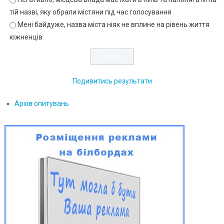
тій назві, яку обрали містяни під час голосування
Мені байдуже, назва міста ніяк не вплине на рівень життя
южненців
Подивитись результати
Архів опитувань