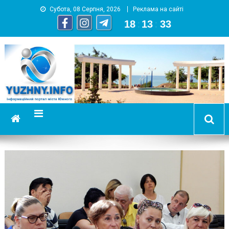
Субота, 08 Серпня, 2026
Реклама на сайті
18
:
13
:
35
YUZHNY.INFO
информационный портал города Южный