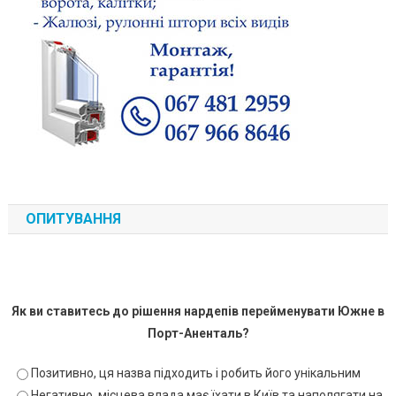
ОПИТУВАННЯ
Як ви ставитесь до рішення нардепів перейменувати Южне в
Порт-Аненталь?
Позитивно, ця назва підходить і робить його унікальним
Негативно, місцева влада має їхати в Київ та наполягати на