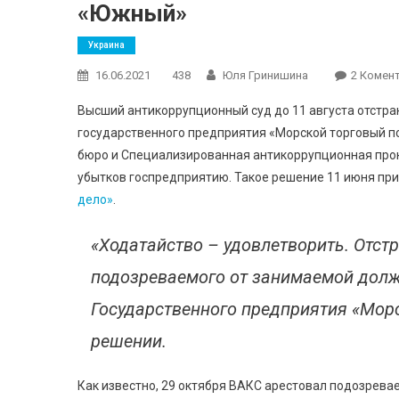
«Южный»
Украина
16.06.2021
438
Юля Гринишина
2 Комент
Высший антикоррупционный суд до 11 августа отстра
государственного предприятия «Морской торговый п
бюро и Специализированная антикоррупционная проку
убытков госпредприятию. Такое решение 11 июня пр
дело»
.
«Ходатайство – удовлетворить. Отст
подозреваемого от занимаемой долж
Государственного предприятия «Морс
решении.
Как известно, 29 октября ВАКС арестовал подозрева