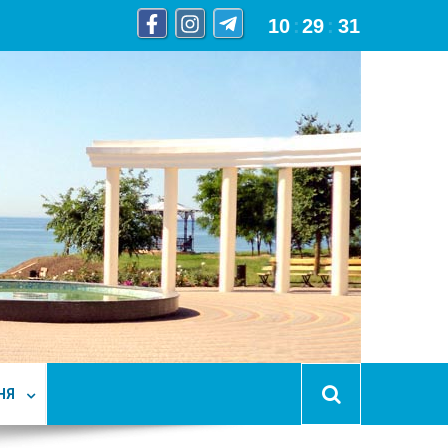
10
:
29
:
32
НЯ