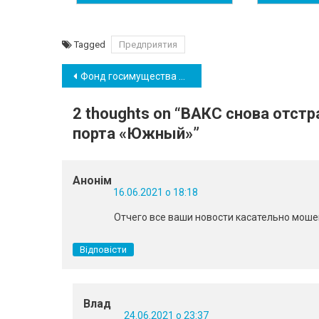
Tagged
Предприятия
Навігація
Фонд госимущества отложил приватизацию ОПЗ на 2022 год
записів
2 thoughts on “
ВАКС снова отстр
порта «Южный»
”
Анонім
16.06.2021 о 18:18
Отчего все ваши новости касательно моше
Відповісти
Влад
24.06.2021 о 23:37