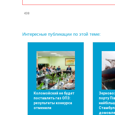
438
Интересные публикации по этой теме:
Коломойский не будет
Зерновоз
поставлять газ ОПЗ:
порту Пі
результаты конкурса
найбільш
отменили
Стамбул
домовле