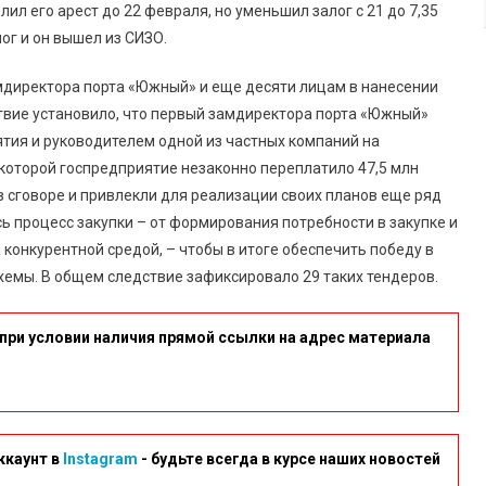
ил его арест до 22 февраля, но уменьшил залог с 21 до 7,35
ог и он вышел из СИЗО.
директора порта «Южный» и еще десяти лицам в нанесении
твие установило, что первый замдиректора порта «Южный»
тия и руководителем одной из частных компаний на
 которой госпредприятие незаконно переплатило 47,5 млн
в сговоре и привлекли для реализации своих планов еще ряд
ь процесс закупки – от формирования потребности в закупке и
конкурентной средой, – чтобы в итоге обеспечить победу в
емы. В общем следствие зафиксировало 29 таких тендеров.
при условии наличия прямой ссылки на адрес материала
ккаунт в
Instagram
- будьте всегда в курсе наших новостей