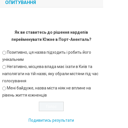
ОПИТУВАННЯ
Як ви ставитесь до рішення нардепів
перейменувати Южне в Порт-Аненталь?
Позитивно, ця назва підходить і робить його
унікальним
Негативно, місцева влада має їхати в Київ та
наполягати на тій назві, яку обрали містяни під час
голосування
Мені байдуже, назва міста ніяк не вплине на
рівень життя южненців
Подивитись результати