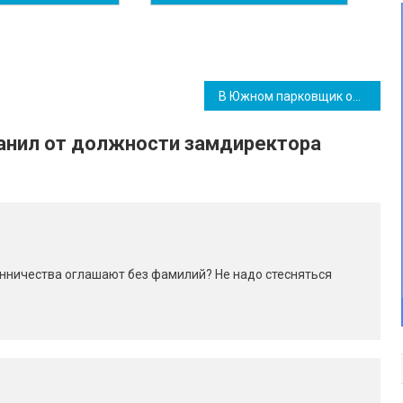
В Южном парковщик отказывается приступать к работе: бюджет терпит убытки
анил от должности замдиректора
нничества оглашают без фамилий? Не надо стесняться