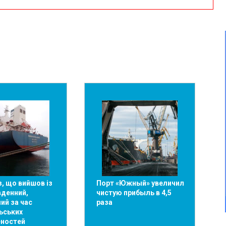
, що вийшов із
Порт «Южный» увеличил
вденний,
чистую прибыль в 4,5
ий за час
раза
ьських
ностей