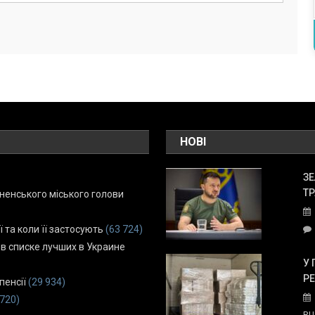
НОВІ
ЗЕ
ТР
енського міського голови
ї та коли її застосують
(63 724)
 в списке лучших в Украине
У 
Р
пенсії
(29 934)
 720)