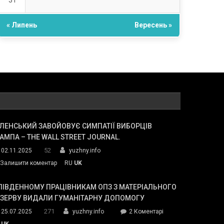
31
« Липень
Вересень »
ЛЕНСЬКИЙ ЗАВОЙОВУЄ СИМПАТІЇ ВИБОРЦІВ
АМПА – THE WALL STREET JOURNAL.
52
02.11.2025
yuzhny.info
on
Залишити коментар
RU
UK
Зеленський
завойовує
ПІВДЕННОМУ ПРАЦІВНИКАМ ОПЗ З МАТЕРІАЛЬНОГО
симпатії
ЕЗЕРВУ ВИДАЛИ ГУМАНІТАРНУ ДОПОМОГУ
виборців
271
до
25.07.2025
yuzhny.info
2 Коментарі
Трампа
У