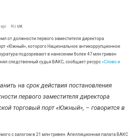
До
арі
RU
UK
ВАКС
нил от должности первого заместителя директора
Снова
орт «Южный», которого Национальное антикоррупционное
Отстранил
ратура подозревают в нанесении более 47 млн ​​гривен
От
инял следственный судья ВАКС, сообщает ресурс
Должности
«Слово и
Замдиректора
Порта
«Южный»
ранить на срок действия постановления
ности первого заместителя директора
кой торговый порт «Южный», – говорится в
емого с залогом в 21 млн гривен. Апелляционная палата ВАКС