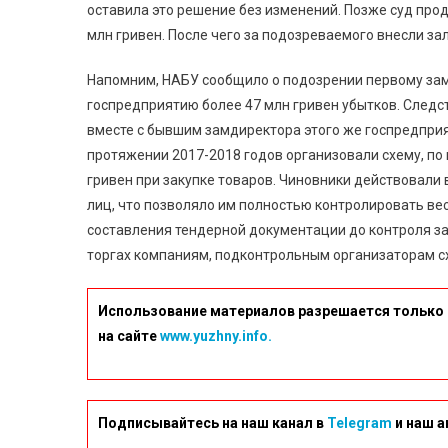
оставила это решение без изменений. Позже суд продл
млн гривен. После чего за подозреваемого внесли зал
Напомним, НАБУ сообщило о подозрении первому зам
госпредприятию более 47 млн гривен убытков. Следс
вместе с бывшим замдиректора этого же госпредприя
протяжении 2017-2018 годов организовали схему, по
гривен при закупке товаров. Чиновники действовали 
лиц, что позволяло им полностью контролировать вес
составления тендерной документации до контроля за 
торгах компаниям, подконтрольным организаторам сх
Использование материалов разрешается только 
на сайте
www.yuzhny.info.
Подписывайтесь на наш канал в
Telegram
и наш а