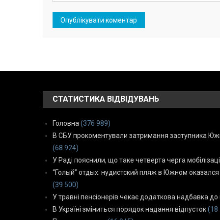
СТАТИСТИКА ВІДВІДУВАНЬ
Головна
(376 989)
В СБУ прокоментували затримання заступника Южн
(68 924)
У Раді пояснили, що таке четверта черга мобілізаці
“Голый” отдых: нудистский пляж в Южном оказался
(39 500)
У травні пенсіонерів чекає додаткова надбавка до 
В Україні зміниться порядок надання відпусток
(18