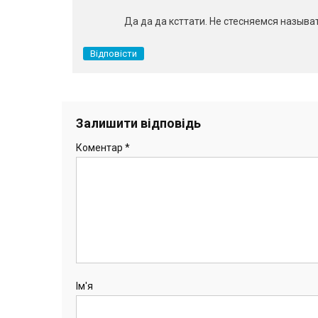
Да да да ксттати. Не стесняемся называт
Відповісти
Залишити відповідь
Коментар
*
Ім'я