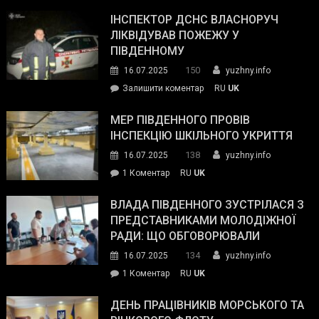
Президент
провів
ІНСПЕКТОР ДСНС ВЛАСНОРУЧ
нараду
ЛІКВІДУВАВ ПОЖЕЖУ У
з
ПІВДЕННОМУ
керівниками
150
16.07.2025
yuzhny.info
силових
on
Залишити коментар
RU
UK
та
Інспектор
антикорупційних
ДСНС
МЕР ПІВДЕННОГО ПРОВІВ
органів:
власноруч
ІНСПЕКЦІЮ ШКІЛЬНОГО УКРИТТЯ
«Наш
ліквідував
спільний
138
16.07.2025
yuzhny.info
пожежу
ворог
до
1 Коментар
RU
UK
у
—
Мер
Південному
російські
Південного
ВЛАДА ПІВДЕННОГО ЗУСТРІЛАСЯ З
окупанти.
провів
ПРЕДСТАВНИКАМИ МОЛОДІЖНОЇ
Маємо
інспекцію
РАДИ: ЩО ОБГОВОРЮВАЛИ
діяти
шкільного
134
16.07.2025
yuzhny.info
як
укриття
команда
до
1 Коментар
RU
UK
України»
Влада
Південного
ДЕНЬ ПРАЦІВНИКІВ МОРСЬКОГО ТА
зустрілася