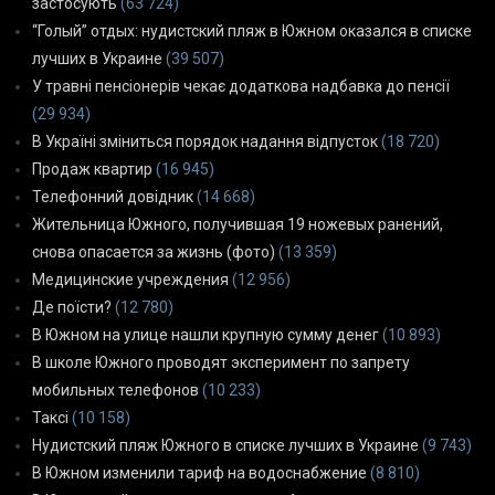
застосують
(63 724)
“Голый” отдых: нудистский пляж в Южном оказался в списке
лучших в Украине
(39 507)
У травні пенсіонерів чекає додаткова надбавка до пенсії
(29 934)
В Україні зміниться порядок надання відпусток
(18 720)
Продаж квартир
(16 945)
Телефонний довідник
(14 668)
Жительница Южного, получившая 19 ножевых ранений,
снова опасается за жизнь (фото)
(13 359)
Медицинские учреждения
(12 956)
Де поїсти?
(12 780)
В Южном на улице нашли крупную сумму денег
(10 893)
В школе Южного проводят эксперимент по запрету
мобильных телефонов
(10 233)
Таксі
(10 158)
Нудистский пляж Южного в списке лучших в Украине
(9 743)
В Южном изменили тариф на водоснабжение
(8 810)