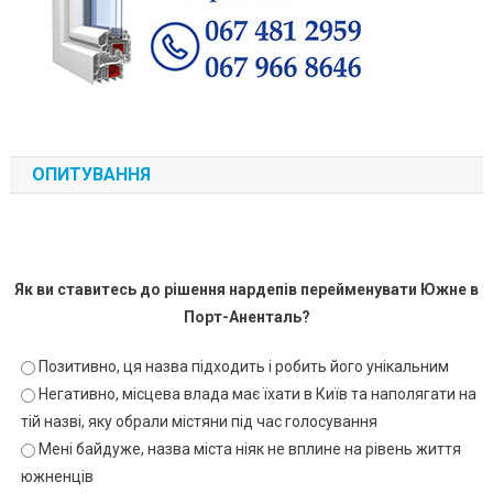
ОПИТУВАННЯ
Як ви ставитесь до рішення нардепів перейменувати Южне в
Порт-Аненталь?
Позитивно, ця назва підходить і робить його унікальним
Негативно, місцева влада має їхати в Київ та наполягати на
тій назві, яку обрали містяни під час голосування
Мені байдуже, назва міста ніяк не вплине на рівень життя
южненців