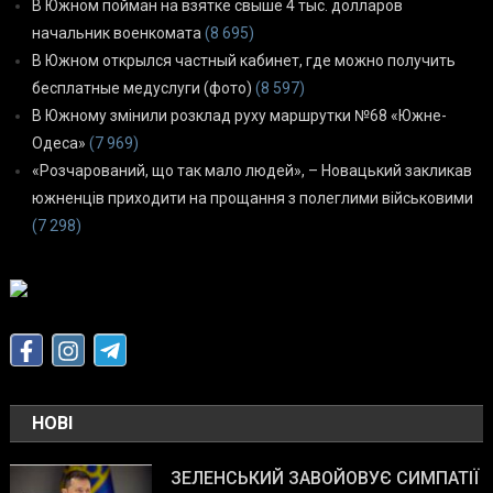
В Южном пойман на взятке свыше 4 тыс. долларов
начальник военкомата
(8 695)
В Южном открылся частный кабинет, где можно получить
бесплатные медуслуги (фото)
(8 597)
В Южному змінили розклад руху маршрутки №68 «Южне-
Одеса»
(7 969)
«Розчарований, що так мало людей», – Новацький закликав
южненців приходити на прощання з полеглими військовими
(7 298)
НОВІ
ЗЕЛЕНСЬКИЙ ЗАВОЙОВУЄ СИМПАТІЇ