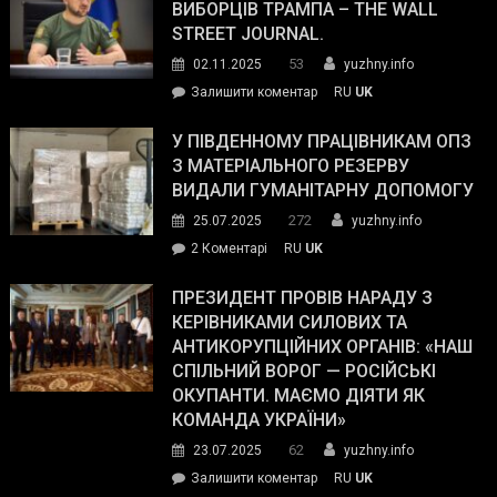
ВИБОРЦІВ ТРАМПА – THE WALL
STREET JOURNAL.
53
02.11.2025
yuzhny.info
on
Залишити коментар
RU
UK
Зеленський
завойовує
У ПІВДЕННОМУ ПРАЦІВНИКАМ ОПЗ
симпатії
З МАТЕРІАЛЬНОГО РЕЗЕРВУ
виборців
ВИДАЛИ ГУМАНІТАРНУ ДОПОМОГУ
Трампа
272
25.07.2025
yuzhny.info
–
до
2 Коментарі
RU
UK
The
У
Wall
Південному
ПРЕЗИДЕНТ ПРОВІВ НАРАДУ З
Street
працівникам
КЕРІВНИКАМИ СИЛОВИХ ТА
Journal.
ОПЗ
АНТИКОРУПЦІЙНИХ ОРГАНІВ: «НАШ
з
СПІЛЬНИЙ ВОРОГ — РОСІЙСЬКІ
матеріального
ОКУПАНТИ. МАЄМО ДІЯТИ ЯК
резерву
КОМАНДА УКРАЇНИ»
видали
62
23.07.2025
yuzhny.info
гуманітарну
on
Залишити коментар
RU
UK
допомогу