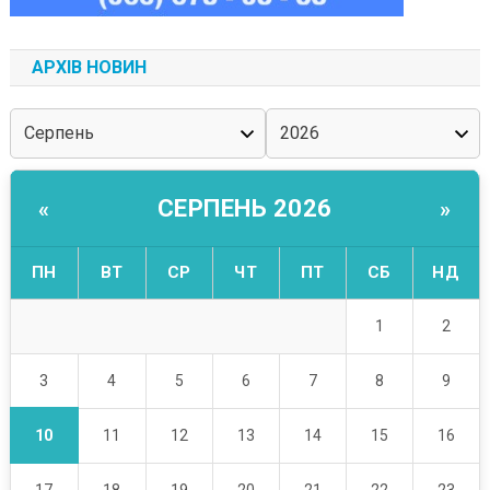
АРХІВ НОВИН
СЕРПЕНЬ 2026
«
»
ПН
ВТ
СР
ЧТ
ПТ
СБ
НД
1
2
3
4
5
6
7
8
9
10
11
12
13
14
15
16