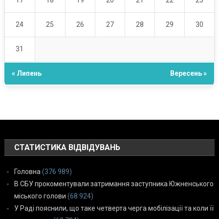
17
18
19
20
21
22
23
24
25
26
27
28
29
30
31
« Липень
Вересень »
СТАТИСТИКА ВІДВІДУВАНЬ
Головна
(376 989)
В СБУ прокоментували затримання заступника Южненського
міського голови
(68 924)
У Раді пояснили, що таке четверта черга мобілізації та коли її