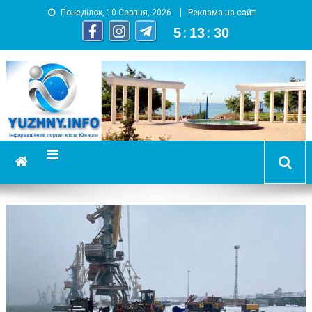
Понеділок, 10 Серпня, 2026
Реклама на сайті
5
:
13
:
30
YUZHNY.INFO
информационный портал города Южный