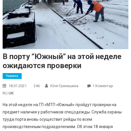
В порту “Южный” на этой неделе
ожидаются проверки
Украина
До
18.01.2021
246
Юля Гринишина
1 Коментар
В
RU
UK
Порту
На этой неделе на ГП «МТП «Южный» пройдут проверки на
“Южный”
предмет наличия у работников спецодежды. Служба охраны
На
труда порта вновь осуществит рейды по всем
Этой
Неделе
производственным подразделениям. Об этом 18 января