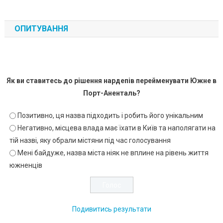
ОПИТУВАННЯ
Як ви ставитесь до рішення нардепів перейменувати Южне в
Порт-Аненталь?
Позитивно, ця назва підходить і робить його унікальним
Негативно, місцева влада має їхати в Київ та наполягати на
тій назві, яку обрали містяни під час голосування
Мені байдуже, назва міста ніяк не вплине на рівень життя
южненців
Подивитись результати