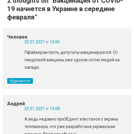
2 thoughts on “
Вакцинация от COVID-
19 начнется в Украине в середине
февраля
”
Человек
20.01.2021 о 14:06
Пфайзером пусть депутаты вакцинируются. От
пиндоской вакцины уже сдохли сотни людей на
западе.
Відповісти
Андрей
20.01.2021 о 14:08
А ведь недавно преЗЕдент хлестался с экрана
телевизора, что уже разработана украинская
вакцина. Врал как обычно.