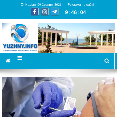
Неділя, 09 Серпня, 2026
Реклама на сайті
9
:
46
:
05
YUZHNY.INFO
информационный портал города Южный