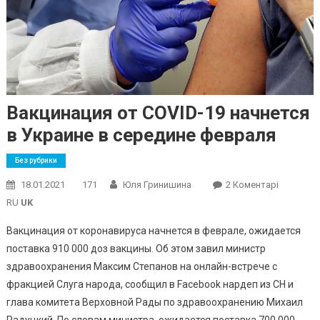
Вакцинация от COVID-19 начнется
в Украине в середине февраля
Без рубрики
До
18.01.2021
171
Юля Гринишина
2 Коментарі
Вакцинац
RU
UK
От
Вакцинация от коронавируса начнется в феврале, ожидается
COVID-
поставка 910 000 доз вакцины. Об этом завил министр
19
здравоохранения Максим Степанов на онлайн-встрече с
Начнется
В
фракцией Слуга народа, сообщил в Facebook нардеп из СН и
Украине
глава комитета Верховной Рады по здравоохранению Михаил
В
Радуцкий. По словам министра, ожидается поставка 700 000