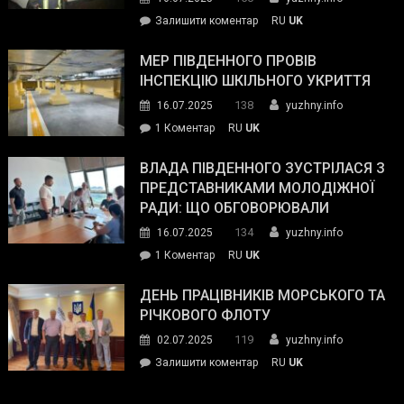
силових
on
Залишити коментар
RU
UK
та
Інспектор
антикорупційних
ДСНС
МЕР ПІВДЕННОГО ПРОВІВ
органів:
власноруч
ІНСПЕКЦІЮ ШКІЛЬНОГО УКРИТТЯ
«Наш
ліквідував
спільний
138
16.07.2025
yuzhny.info
пожежу
ворог
до
1 Коментар
RU
UK
у
—
Мер
Південному
російські
Південного
ВЛАДА ПІВДЕННОГО ЗУСТРІЛАСЯ З
окупанти.
провів
ПРЕДСТАВНИКАМИ МОЛОДІЖНОЇ
Маємо
інспекцію
РАДИ: ЩО ОБГОВОРЮВАЛИ
діяти
шкільного
134
16.07.2025
yuzhny.info
як
укриття
команда
до
1 Коментар
RU
UK
України»
Влада
Південного
ДЕНЬ ПРАЦІВНИКІВ МОРСЬКОГО ТА
зустрілася
РІЧКОВОГО ФЛОТУ
з
119
02.07.2025
yuzhny.info
представниками
on
Залишити коментар
RU
UK
молодіжної
День
ради:
працівників