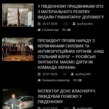
Зеленський
завойовує
У ПІВДЕННОМУ ПРАЦІВНИКАМ ОПЗ
симпатії
З МАТЕРІАЛЬНОГО РЕЗЕРВУ
виборців
ВИДАЛИ ГУМАНІТАРНУ ДОПОМОГУ
Трампа
272
25.07.2025
yuzhny.info
–
до
2 Коментарі
RU
UK
The
У
Wall
Південному
ПРЕЗИДЕНТ ПРОВІВ НАРАДУ З
Street
працівникам
КЕРІВНИКАМИ СИЛОВИХ ТА
Journal.
ОПЗ
АНТИКОРУПЦІЙНИХ ОРГАНІВ: «НАШ
з
СПІЛЬНИЙ ВОРОГ — РОСІЙСЬКІ
матеріального
ОКУПАНТИ. МАЄМО ДІЯТИ ЯК
резерву
КОМАНДА УКРАЇНИ»
видали
62
23.07.2025
yuzhny.info
гуманітарну
on
Залишити коментар
RU
UK
допомогу
Президент
провів
ІНСПЕКТОР ДСНС ВЛАСНОРУЧ
нараду
ЛІКВІДУВАВ ПОЖЕЖУ У
з
ПІВДЕННОМУ
керівниками
150
16.07.2025
yuzhny.info