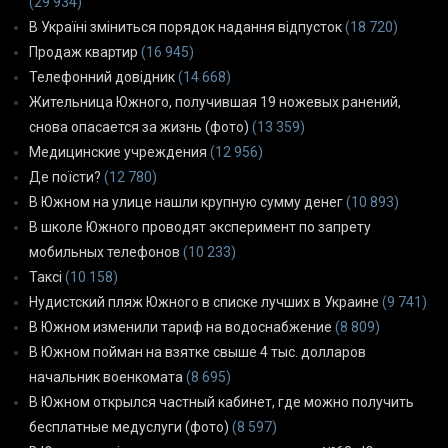
(29 934)
В Україні зміниться порядок надання відпусток
(18 720)
Продаж квартир
(16 945)
Телефонний довідник
(14 668)
Жительница Южного, получившая 19 ножевых ранений,
снова опасается за жизнь (фото)
(13 359)
Медицинские учреждения
(12 956)
Де поїсти?
(12 780)
В Южном на улице нашли крупную сумму денег
(10 893)
В школе Южного проводят эксперимент по запрету
мобильных телефонов
(10 233)
Таксі
(10 158)
Нудистский пляж Южного в списке лучших в Украине
(9 741)
В Южном изменили тариф на водоснабжение
(8 809)
В Южном пойман на взятке свыше 4 тыс. долларов
начальник военкомата
(8 695)
В Южном открылся частный кабинет, где можно получить
бесплатные медуслуги (фото)
(8 597)