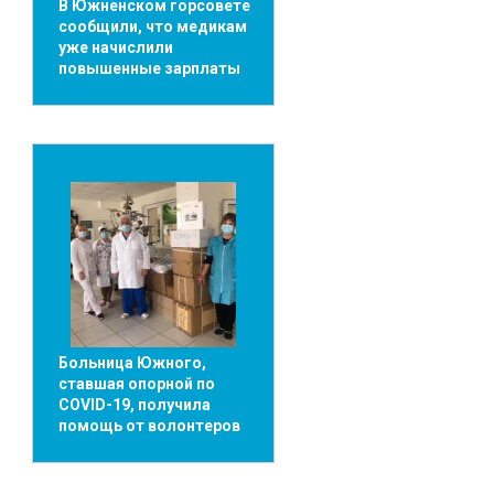
В Южненском горсовете
сообщили, что медикам
уже начислили
повышенные зарплаты
Больница Южного,
ставшая опорной по
COVID-19, получила
помощь от волонтеров