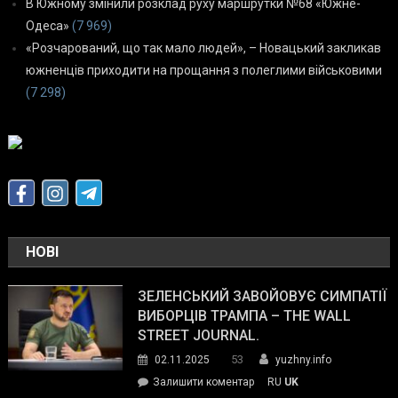
В Южному змінили розклад руху маршрутки №68 «Южне-
Одеса»
(7 969)
«Розчарований, що так мало людей», – Новацький закликав
южненців приходити на прощання з полеглими військовими
(7 298)
НОВІ
ЗЕЛЕНСЬКИЙ ЗАВОЙОВУЄ СИМПАТІЇ
ВИБОРЦІВ ТРАМПА – THE WALL
STREET JOURNAL.
53
02.11.2025
yuzhny.info
on
Залишити коментар
RU
UK