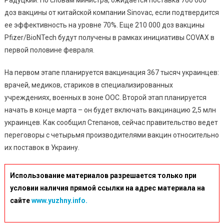
Середине
доз вакцины от китайской компании Sinovac, если подтвердится
Февраля
ее эффективность на уровне 70%. Еще 210 000 доз вакцины
Pfizer/BioNTech будут получены в рамках инициативы COVAX в
первой половине февраля.
На первом этапе планируется вакцинация 367 тысяч украинцев:
врачей, медиков, стариков в специализированных
учреждениях, военных в зоне ООС. Второй этап планируется
начать в конце марта – он будет включать вакцинацию 2,5 млн
украинцев. Как сообщил Степанов, сейчас правительство ведет
переговоры с четырьмя производителями вакцин относительно
их поставок в Украину.
Использование материалов разрешается только при
условии наличия прямой ссылки на адрес материала на
сайте
www.yuzhny.info.