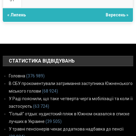
« Липень
Вересень »
СТАТИСТИКА ВІДВІДУВАНЬ
Головна
(376 989)
В СБУ прокоментували затримання заступника Южненського
міського голови
(68 924)
У Раді пояснили, що таке четверта черга мобілізації та коли її
застосують
(63 724)
“Голый” отдых: нудистский пляж в Южном оказался в списке
лучших в Украине
(39 505)
У травні пенсіонерів чекає додаткова надбавка до пенсії