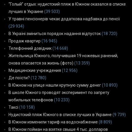
“Голый” отдых: нудистский пляж в Южном оказался в списке
лучших в Украине
(39 503)
У травні пенсіонерів чекає додаткова надбавка до пенсії
(29 934)
В Україні зміниться порядок надання відпусток
(18 720)
Продаж квартир
(16 945)
Телефонний довідник
(14 668)
Жительница Южного, получившая 19 ножевых ранений,
снова опасается за жизнь (фото)
(13 359)
Медицинские учреждения
(12 956)
Де поїсти?
(12 780)
В Южном на улице нашли крупную сумму денег
(10 893)
В школе Южного проводят эксперимент по запрету
мобильных телефонов
(10 233)
Таксі
(10 158)
Нудистский пляж Южного в списке лучших в Украине
(9 739)
В Южном изменили тариф на водоснабжение
(8 809)
В Южном пойман на взятке свыше 4 тыс. долларов