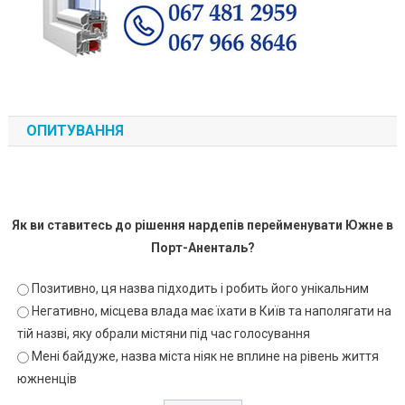
ОПИТУВАННЯ
Як ви ставитесь до рішення нардепів перейменувати Южне в
Порт-Аненталь?
Позитивно, ця назва підходить і робить його унікальним
Негативно, місцева влада має їхати в Київ та наполягати на
тій назві, яку обрали містяни під час голосування
Мені байдуже, назва міста ніяк не вплине на рівень життя
южненців