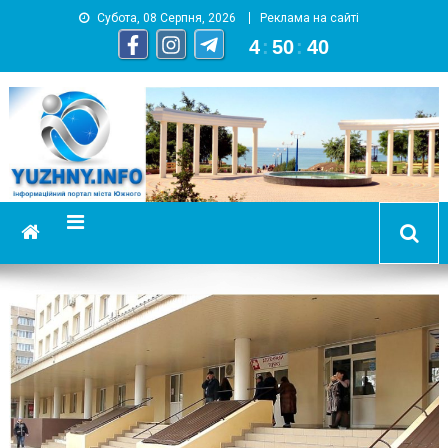
Субота, 08 Серпня, 2026
Реклама на сайті
4
:
50
:
41
YUZHNY.INFO
информационный портал города Южный