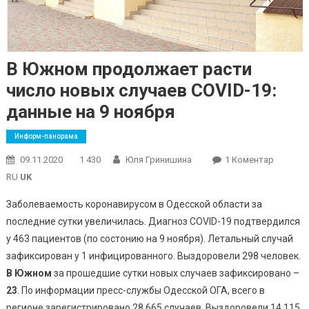
В Южном продолжает расти
число новых случаев COVID-19:
данные на 9 ноября
Информ-панорама
До
09.11.2020
1 430
Юля Гринишина
1 Коментар
В
RU
UK
Южном
Заболеваемость коронавирусом в Одесской области за
Продол
последние сутки увеличилась. Диагноз COVID-19 подтвердился
Расти
у 463 пациентов (по состонию на 9 ноября). Летальный случай
Число
Новых
зафиксирован у 1 инфицированного. Выздоровели 298 человек.
Случаев
В Южном
за прошедшие сутки новых случаев зафиксировано –
COVID-
23
. По информации пресс-службы Одесской ОГА, всего в
19:
регионе зарегистрировано 28 665 случаев. Выздоровели 14 115