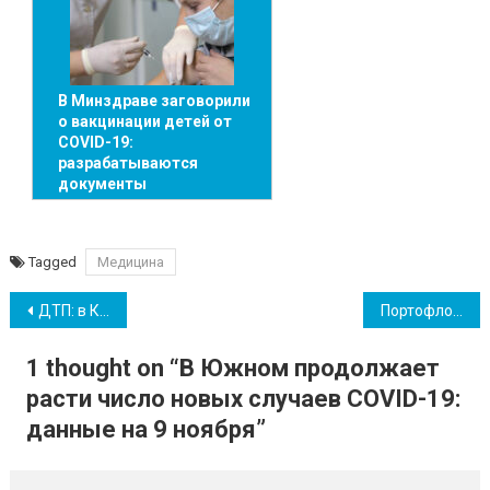
В Минздраве заговорили
о вакцинации детей от
COVID-19:
разрабатываются
документы
Tagged
Медицина
Навігація
ДТП: в Коблево фура сбила пешехода
Портофлот госстивидора «Южный» нарастил прибыль благодаря увеличению обработки кейпсайзов
записів
1 thought on “
В Южном продолжает
расти число новых случаев COVID-19:
данные на 9 ноября
”