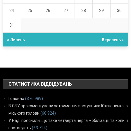
24
25
26
27
28
29
30
31
« Липень
Вересень »
СТАТИСТИКА ВІДВІДУВАНЬ
Головна
(376 989)
В СБУ прокоментували затримання заступника Южненського
міського голови
(68 924)
У Раді пояснили, що таке четверта черга мобілізації та коли її
застосують
(63 724)