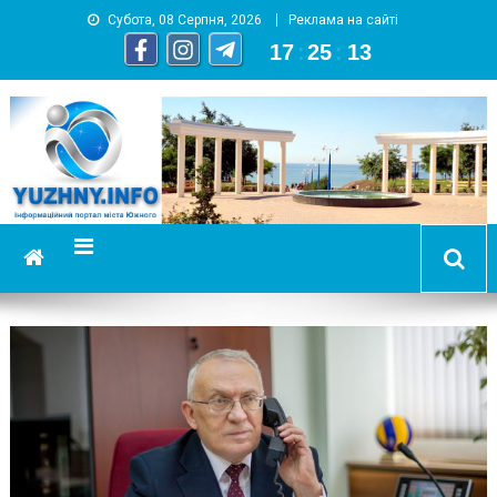
Субота, 08 Серпня, 2026
Реклама на сайті
17
:
25
:
14
YUZHNY.INFO
информационный портал города Южный