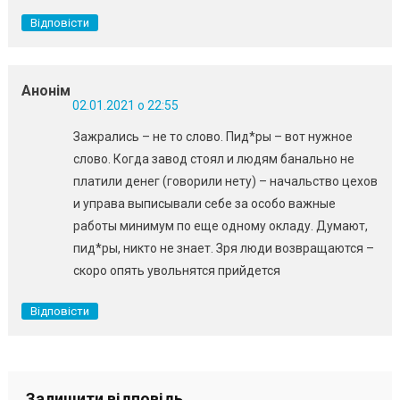
Відповісти
Анонім
02.01.2021 о 22:55
Зажрались – не то слово. Пид*ры – вот нужное
слово. Когда завод стоял и людям банально не
платили денег (говорили нету) – начальство цехов
и управа выписывали себе за особо важные
работы минимум по еще одному окладу. Думают,
пид*ры, никто не знает. Зря люди возвращаются –
скоро опять увольнятся прийдется
Відповісти
Залишити відповідь