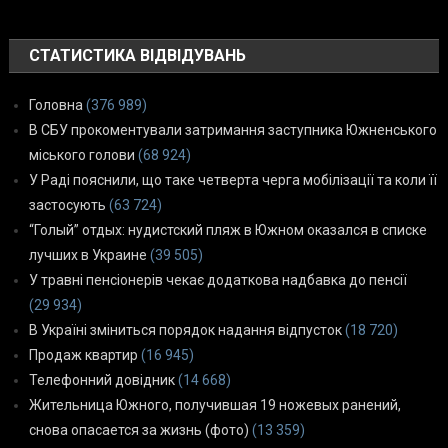
СТАТИСТИКА ВІДВІДУВАНЬ
Головна
(376 989)
В СБУ прокоментували затримання заступника Южненського
міського голови
(68 924)
У Раді пояснили, що таке четверта черга мобілізації та коли її
застосують
(63 724)
“Голый” отдых: нудистский пляж в Южном оказался в списке
лучших в Украине
(39 505)
У травні пенсіонерів чекає додаткова надбавка до пенсії
(29 934)
В Україні зміниться порядок надання відпусток
(18 720)
Продаж квартир
(16 945)
Телефонний довідник
(14 668)
Жительница Южного, получившая 19 ножевых ранений,
снова опасается за жизнь (фото)
(13 359)