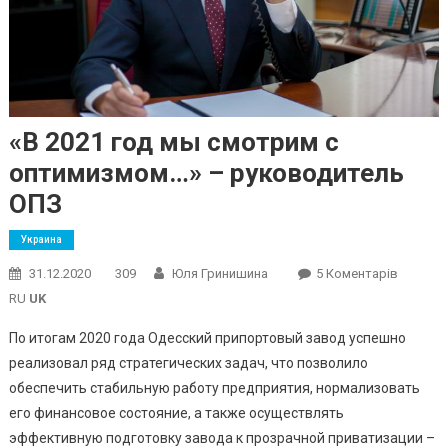
«В 2021 год мы смотрим с
оптимизмом…» – руководитель
ОПЗ
Украина
До
31.12.2020
309
Юля Гринишина
5 Коментарів
«В
RU
UK
2021
По итогам 2020 года Одесский припортовый завод успешно
Год
реализовал ряд стратегических задач, что позволило
Мы
обеспечить стабильную работу предприятия, нормализовать
Смотри
С
его финансовое состояние, а также осуществлять
Оптими
эффективную подготовку завода к прозрачной приватизации –