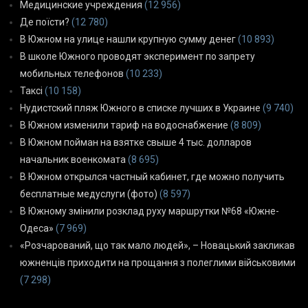
Медицинские учреждения
(12 956)
Де поїсти?
(12 780)
В Южном на улице нашли крупную сумму денег
(10 893)
В школе Южного проводят эксперимент по запрету
мобильных телефонов
(10 233)
Таксі
(10 158)
Нудистский пляж Южного в списке лучших в Украине
(9 740)
В Южном изменили тариф на водоснабжение
(8 809)
В Южном пойман на взятке свыше 4 тыс. долларов
начальник военкомата
(8 695)
В Южном открылся частный кабинет, где можно получить
бесплатные медуслуги (фото)
(8 597)
В Южному змінили розклад руху маршрутки №68 «Южне-
Одеса»
(7 969)
«Розчарований, що так мало людей», – Новацький закликав
южненців приходити на прощання з полеглими військовими
(7 298)