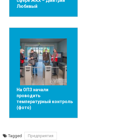
сфере ЖКХ – Дмитрий
Любивый
На ОПЗ начали
проводить
температурный контроль
(фото)
Tagged
Предприятия