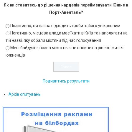
Як ви ставитесь до рішення нардепів перейменувати Южне в
Порт-Аненталь?
Позитивно, ця назва підходить і робить його унікальним
Негативно, місцева влада має їхати в Київ та наполягати на
тій назві, яку обрали містяни під час голосування
Мені байдуже, назва міста ніяк не вплине на рівень життя
южненців
Подивитись результати
Архів опитувань