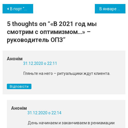
Навігація
В порт “Южный” накануне Нового года пожаловал Дед Мороз (фото)
В январе 2021 года подорожает мобильная связь: сколько будем платить?
записів
5 thoughts on “
«В 2021 год мы
смотрим с оптимизмом…» –
руководитель ОПЗ
”
Анонім
31.12.2020 о 22:11
Гляньте на него – ритуальщики ждут клиента.
Відповісти
Анонім
31.12.2020 о 22:14
День начинаем и заканчиваем в рениамации