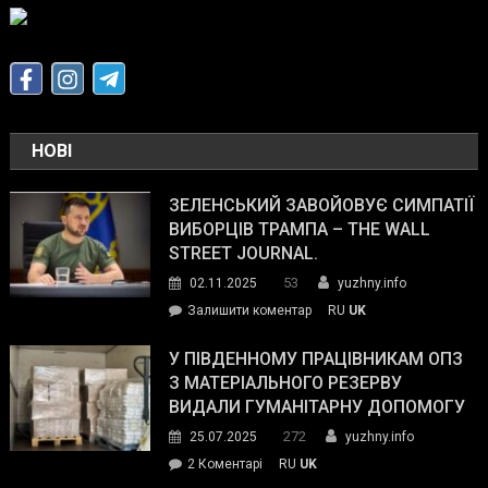
НОВІ
ЗЕЛЕНСЬКИЙ ЗАВОЙОВУЄ СИМПАТІЇ
ВИБОРЦІВ ТРАМПА – THE WALL
STREET JOURNAL.
53
02.11.2025
yuzhny.info
on
Залишити коментар
RU
UK
Зеленський
завойовує
У ПІВДЕННОМУ ПРАЦІВНИКАМ ОПЗ
симпатії
З МАТЕРІАЛЬНОГО РЕЗЕРВУ
виборців
ВИДАЛИ ГУМАНІТАРНУ ДОПОМОГУ
Трампа
272
25.07.2025
yuzhny.info
–
до
2 Коментарі
RU
UK
The
У