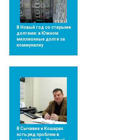
В Новый год со старыми
долгами: в Южном
миллионные долги за
коммуналку
В Сычавке и Кошарах
есть ряд проблем в