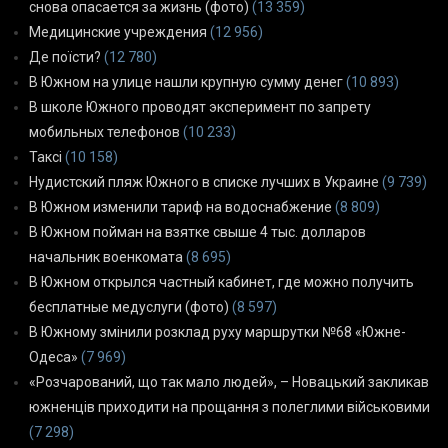
снова опасается за жизнь (фото)
(13 359)
Медицинские учреждения
(12 956)
Де поїсти?
(12 780)
В Южном на улице нашли крупную сумму денег
(10 893)
В школе Южного проводят эксперимент по запрету
мобильных телефонов
(10 233)
Таксі
(10 158)
Нудистский пляж Южного в списке лучших в Украине
(9 739)
В Южном изменили тариф на водоснабжение
(8 809)
В Южном пойман на взятке свыше 4 тыс. долларов
начальник военкомата
(8 695)
В Южном открылся частный кабинет, где можно получить
бесплатные медуслуги (фото)
(8 597)
В Южному змінили розклад руху маршрутки №68 «Южне-
Одеса»
(7 969)
«Розчарований, що так мало людей», – Новацький закликав
южненців приходити на прощання з полеглими військовими
(7 298)