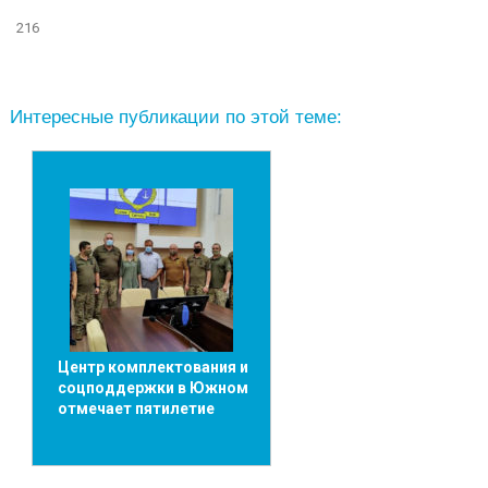
216
Интересные публикации по этой теме:
Центр комплектования и
соцподдержки в Южном
отмечает пятилетие