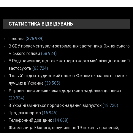
СТАТИСТИКА ВІДВІДУВАНЬ
Головна
(376 989)
В СБУ прокоментували затримання заступника Южненського
міського голови
(68 924)
У Раді пояснили, що таке четверта черга мобілізації та коли її
застосують
(63 724)
“Голый” отдых: нудистский пляж в Южном оказался в списке
лучших в Украине
(39 505)
У травні пенсіонерів чекає додаткова надбавка до пенсії
(29 934)
В Україні зміниться порядок надання відпусток
(18 720)
Продаж квартир
(16 945)
Телефонний довідник
(14 668)
Жительница Южного, получившая 19 ножевых ранений,