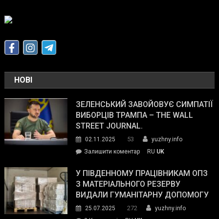
НОВІ
ЗЕЛЕНСЬКИЙ ЗАВОЙОВУЄ СИМПАТІЇ
ВИБОРЦІВ ТРАМПА – THE WALL
STREET JOURNAL.
53
02.11.2025
yuzhny.info
on
Залишити коментар
RU
UK
Зеленський
завойовує
У ПІВДЕННОМУ ПРАЦІВНИКАМ ОПЗ
симпатії
З МАТЕРІАЛЬНОГО РЕЗЕРВУ
виборців
ВИДАЛИ ГУМАНІТАРНУ ДОПОМОГУ
Трампа
272
25.07.2025
yuzhny.info
–