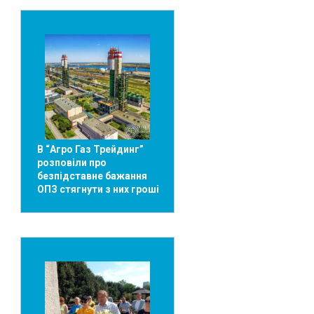
В “Агро Газ Трейдинг”
розповіли про
безпідставне бажання
ОПЗ стягнути з них гроші