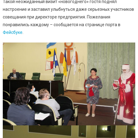
Пожало
Такой неожиданный визит «новогоднего» гостя поднял
Дед
настроение и заставил улыбнуться даже серьезных участников
Мороз
совещания при директоре предприятия. Пожелания
(фото)
понравились каждому – сообщается на странице порта в
Фейсбуке
.