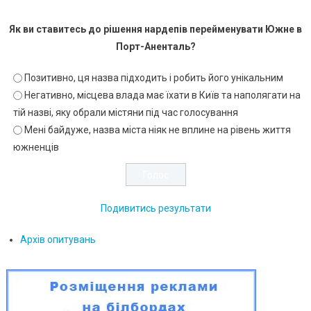
Як ви ставитесь до рішення нардепів перейменувати Южне в
Порт-Аненталь?
Позитивно, ця назва підходить і робить його унікальним
Негативно, місцева влада має їхати в Київ та наполягати на
тій назві, яку обрали містяни під час голосування
Мені байдуже, назва міста ніяк не вплине на рівень життя
южненців
Подивитись результати
Архів опитувань