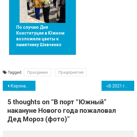
По случаю Дня
Конституции в Южном
возложили цветы к
памятнику Шевченко
Tagged
Праздники
Предприятия
Навігація
Коронавирус в Украине: статистика на 31 декабря
«В 2021 год мы смотрим с оптимизмом…» – руководитель ОПЗ
записів
5 thoughts on “
В порт “Южный”
накануне Нового года пожаловал
Дед Мороз (фото)
”