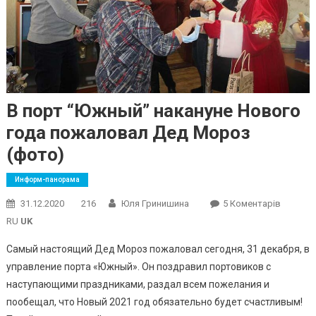
В порт “Южный” накануне Нового
года пожаловал Дед Мороз
(фото)
Информ-панорама
До
31.12.2020
216
Юля Гринишина
5 Коментарів
В
RU
UK
Порт
Самый настоящий Дед Мороз пожаловал сегодня, 31 декабря, в
“Южный
управление порта «Южный». Он поздравил портовиков с
Наканун
наступающими праздниками, раздал всем пожелания и
Нового
Года
пообещал, что Новый 2021 год обязательно будет счастливым!