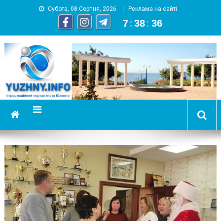
Субота, 08 Серпня, 2026
Реклама на сайті
7
:
38
:
37
YUZHNY.INFO
информационный портал города Южный