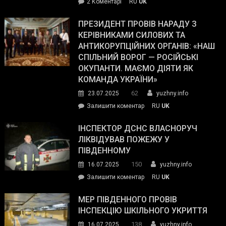
до
2 Коментарі
RU
UK
The
У
Wall
Південному
ПРЕЗИДЕНТ ПРОВІВ НАРАДУ З
Street
працівникам
КЕРІВНИКАМИ СИЛОВИХ ТА
Journal.
ОПЗ
АНТИКОРУПЦІЙНИХ ОРГАНІВ: «НАШ
з
СПІЛЬНИЙ ВОРОГ — РОСІЙСЬКІ
матеріального
ОКУПАНТИ. МАЄМО ДІЯТИ ЯК
резерву
КОМАНДА УКРАЇНИ»
видали
62
23.07.2025
yuzhny.info
гуманітарну
on
Залишити коментар
RU
UK
допомогу
Президент
провів
ІНСПЕКТОР ДСНС ВЛАСНОРУЧ
нараду
ЛІКВІДУВАВ ПОЖЕЖУ У
з
ПІВДЕННОМУ
керівниками
150
16.07.2025
yuzhny.info
силових
on
Залишити коментар
RU
UK
та
Інспектор
антикорупційних
ДСНС
МЕР ПІВДЕННОГО ПРОВІВ
органів:
власноруч
ІНСПЕКЦІЮ ШКІЛЬНОГО УКРИТТЯ
«Наш
ліквідував
спільний
138
16.07.2025
yuzhny.info