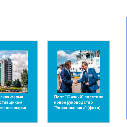
рская фирма
Порт “Южный” посетило
оставщиком
новое руководство
еского сырья
“Укрзализныци” (фото)