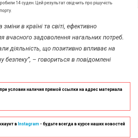
обили 14 суден. Цей результат свідчить про рішучість
86
Тисяч
порту.
Тонн
Зернових
зміни в країні та світі, ефективно
Вантажів
ля вчасного задоволення нагальних потреб.
ли діяльність, що позитивно впливає на
у безпеку”, – говориться в повідомлені
при условии наличия прямой ссылки на адрес материала
ккаунт в
Instagram
- будьте всегда в курсе наших новостей