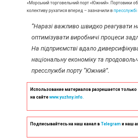
«Морський торговельний порт «Южний». Портовики обр
колективу рухатися вперед – зазначили в
пресслужбі
“Наразі важливо швидко реагувати на 
оптимізувати виробничі процеси зад
На підприємстві вдало диверсифікува
національну економіку та продовольч
пресслужби порту “Южний”.
Использование материалов разрешается только 
на сайте
www.yuzhny.info.
Подписывайтесь на наш канал в
Telegram
и наш а