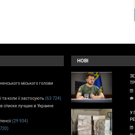
НОВІ
ЗЕ
ТР
енського міського голови
ї та коли її застосують
(63 724)
 в списке лучших в Украине
У 
Р
пенсії
(29 934)
 720)