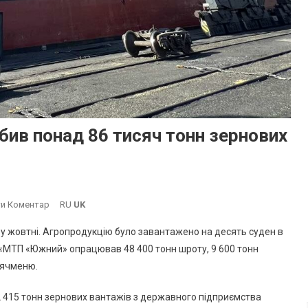
бив понад 86 тисяч тонн зернових
On
и Коментар
RU
UK
У
 у жовтні. Агропродукцію було завантажено на десять суден в
Жовтні
П «МТП «Южний» опрацював 48 400 тонн шроту, 9 600 тонн
Порт
 ячменю.
«Южний»
Обробив
 415 тонн зернових вантажів з державного підприємства
Понад