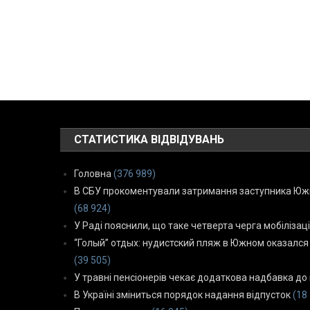
СТАТИСТИКА ВІДВІДУВАНЬ
Головна
(376 989)
В СБУ прокоментували затримання заступника Южн
(68 924)
У Раді пояснили, що таке четверта черга мобілізаці
“Голый” отдых: нудистский пляж в Южном оказался
(39 505)
У травні пенсіонерів чекає додаткова надбавка до 
В Україні зміниться порядок надання відпусток
(18