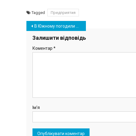
Tagged
Предприятия
Навігація
В Южному погодили декілька рішень стосовно «Олімпу» та передбачили його фінансування на цей рік
записів
Залишити відповідь
Коментар
*
Ім'я