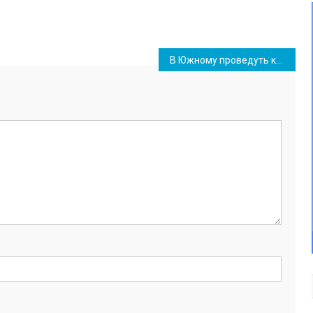
В Южному проведуть конкурс на визначення нового оператора з вивезення сміття