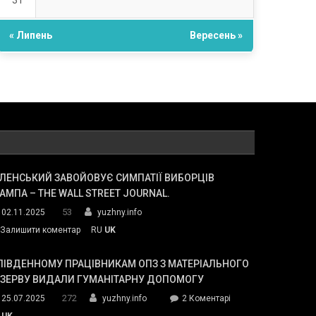
31
« Липень
Вересень »
ЛЕНСЬКИЙ ЗАВОЙОВУЄ СИМПАТІЇ ВИБОРЦІВ
АМПА – THE WALL STREET JOURNAL.
53
02.11.2025
yuzhny.info
on
Залишити коментар
RU
UK
Зеленський
завойовує
ПІВДЕННОМУ ПРАЦІВНИКАМ ОПЗ З МАТЕРІАЛЬНОГО
симпатії
ЕЗЕРВУ ВИДАЛИ ГУМАНІТАРНУ ДОПОМОГУ
виборців
272
до
25.07.2025
yuzhny.info
2 Коментарі
Трампа
У