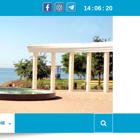
14
:
06
:
21
НЯ