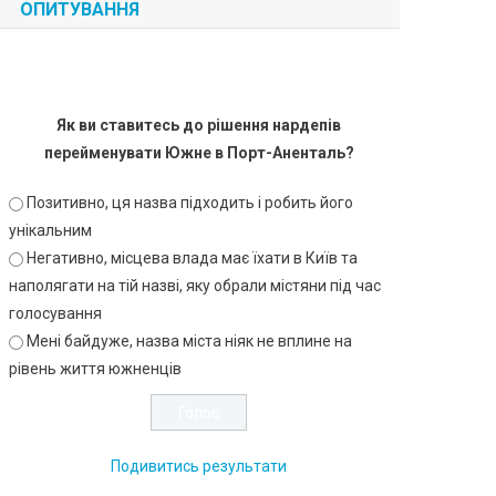
ОПИТУВАННЯ
Як ви ставитесь до рішення нардепів
перейменувати Южне в Порт-Аненталь?
Позитивно, ця назва підходить і робить його
унікальним
Негативно, місцева влада має їхати в Київ та
наполягати на тій назві, яку обрали містяни під час
голосування
Мені байдуже, назва міста ніяк не вплине на
рівень життя южненців
Подивитись результати