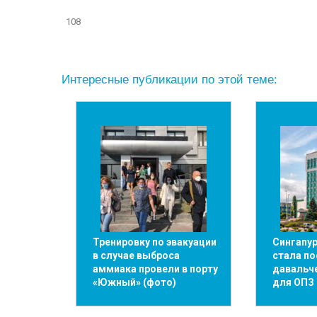
108
Интересные публикации по этой теме:
Тренировку по эвакуации
Сингапу
в случае выброса
стала п
аммиака провели в порту
давальч
«Южный» (фото)
для ОПЗ