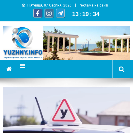
П’ятниця, 07 Серпня, 2026
Реклама на сайті
13
:
19
:
35
YUZHNY.INFO
информационный портал города Южный