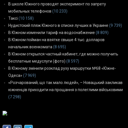
В школе Южного проводят эксперимент по запрету
мобильных телефонов
(10 233)
Таксі
(10 158)
Нудистский пляж Южного в списке лучших в Украине
(9 739)
В Южном изменили тариф на водоснабжение
(8 809)
В Южном пойман на взятке свыше 4 тыс. долларов
начальник военкомата
(8 695)
В Южном открылся частный кабинет, где можно получить
бесплатные медуслуги (фото)
(8 597)
В Южному змінили розклад руху маршрутки №68 «Южне-
Одеса»
(7 969)
«Розчарований, що так мало людей», – Новацький закликав
южненців приходити на прощання з полеглими військовими
(7 298)