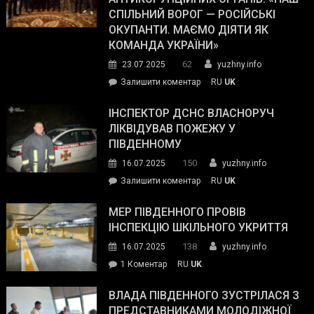
з
СПІЛЬНИЙ ВОРОГ — РОСІЙСЬКІ
матеріального
ОКУПАНТИ. МАЄМО ДІЯТИ ЯК
резерву
КОМАНДА УКРАЇНИ»
видали
62
23.07.2025
yuzhny.info
гуманітарну
on
Залишити коментар
RU
UK
допомогу
Президент
провів
ІНСПЕКТОР ДСНС ВЛАСНОРУЧ
нараду
ЛІКВІДУВАВ ПОЖЕЖУ У
з
ПІВДЕННОМУ
керівниками
150
16.07.2025
yuzhny.info
силових
on
Залишити коментар
RU
UK
та
Інспектор
антикорупційних
ДСНС
МЕР ПІВДЕННОГО ПРОВІВ
органів:
власноруч
ІНСПЕКЦІЮ ШКІЛЬНОГО УКРИТТЯ
«Наш
ліквідував
спільний
138
16.07.2025
yuzhny.info
пожежу
ворог
до
1 Коментар
RU
UK
у
—
Мер
Південному
російські
Південного
ВЛАДА ПІВДЕННОГО ЗУСТРІЛАСЯ З
окупанти.
провів
ПРЕДСТАВНИКАМИ МОЛОДІЖНОЇ