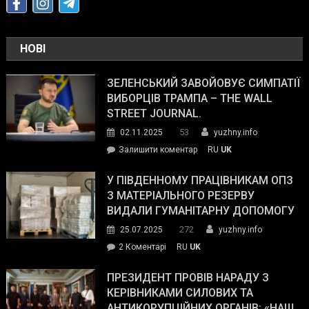
НОВІ
ЗЕЛЕНСЬКИЙ ЗАВОЙОВУЄ СИМПАТІЇ
ВИБОРЦІВ ТРАМПА – THE WALL
STREET JOURNAL.
53
02.11.2025
yuzhny.info
on
Залишити коментар
RU
UK
Зеленський
завойовує
У ПІВДЕННОМУ ПРАЦІВНИКАМ ОПЗ
симпатії
З МАТЕРІАЛЬНОГО РЕЗЕРВУ
виборців
ВИДАЛИ ГУМАНІТАРНУ ДОПОМОГУ
Трампа
272
25.07.2025
yuzhny.info
–
до
2 Коментарі
RU
UK
The
У
Wall
Південному
ПРЕЗИДЕНТ ПРОВІВ НАРАДУ З
Street
працівникам
КЕРІВНИКАМИ СИЛОВИХ ТА
Journal.
ОПЗ
АНТИКОРУПЦІЙНИХ ОРГАНІВ: «НАШ