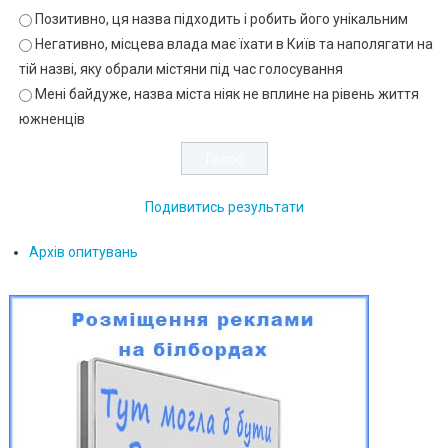
Позитивно, ця назва підходить і робить його унікальним
Негативно, місцева влада має їхати в Київ та наполягати на
тій назві, яку обрали містяни під час голосування
Мені байдуже, назва міста ніяк не вплине на рівень життя
южненців
Подивитись результати
Архів опитувань