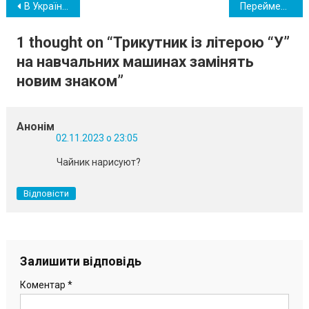
Навігація
В Україні готують ротації військовослужбовців
Перейменування: депутати розглядають можливість поборотися за назву «Южне»
записів
1 thought on “
Трикутник із літерою “У”
на навчальних машинах замінять
новим знаком
”
Анонім
02.11.2023 о 23:05
Чайник нарисуют?
Відповісти
Залишити відповідь
Коментар
*