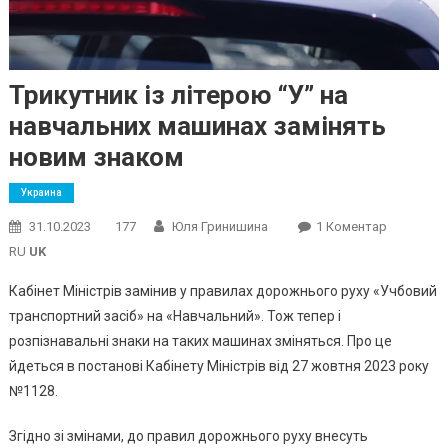
Трикутник із літерою “У” на
навчальних машинах замінять
новим знаком
Украина
До
31.10.2023
177
Юля Гринишина
1 Коментар
Трикутник
RU
UK
Із
Кабінет Міністрів замінив у правилах дорожнього руху «Учбовий
Літерою
транспортний засіб» на «Навчальний». Тож тепер і
“У”
розпізнавальні знаки на таких машинах зміняться. Про це
На
Навчальн
йдеться в постанові Кабінету Міністрів від 27 жовтня 2023 року
Машинах
№1128.
Замінять
Новим
Згідно зі змінами, до правил дорожнього руху внесуть