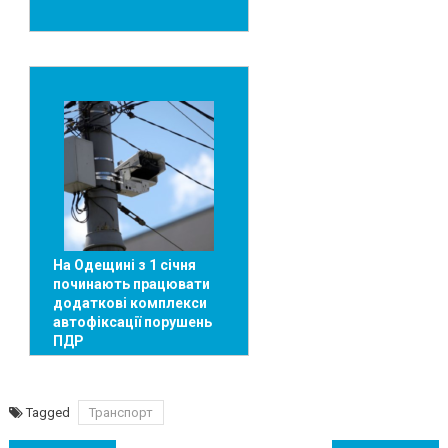
На Одещині з 1 січня
починають працювати
додаткові комплекси
автофіксації порушень
ПДР
Tagged
Транспорт