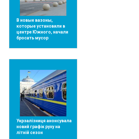
В новые вазоны,
которые установили в
центре Южного, начали
бросать мусор
Укрзaлізниця aнонсувaлa
новий грaфік руху нa
літній сезон