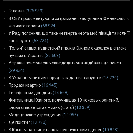
Головна
(376 989)
В СБУ прокоментували затримання заступника Южненського
міського голови
(68 924)
У Раді пояснили, що таке четверта черга мобілізації та коли її
застосують
(63 724)
“Голый” отдых: нудистский пляж в Южном оказался в списке
лучших в Украине
(39 503)
У травні пенсіонерів чекає додаткова надбавка до пенсії
(29 934)
В Україні зміниться порядок надання відпусток
(18 720)
Продаж квартир
(16 945)
Телефонний довідник
(14 668)
Жительница Южного, получившая 19 ножевых ранений,
снова опасается за жизнь (фото)
(13 359)
Медицинские учреждения
(12 956)
Де поїсти?
(12 780)
В Южном на улице нашли крупную сумму денег
(10 893)