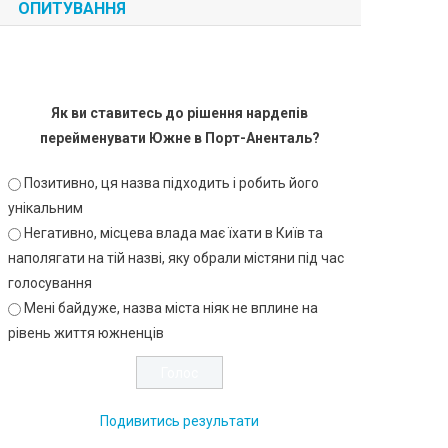
ОПИТУВАННЯ
Як ви ставитесь до рішення нардепів
перейменувати Южне в Порт-Аненталь?
Позитивно, ця назва підходить і робить його
унікальним
Негативно, місцева влада має їхати в Київ та
наполягати на тій назві, яку обрали містяни під час
голосування
Мені байдуже, назва міста ніяк не вплине на
рівень життя южненців
Подивитись результати