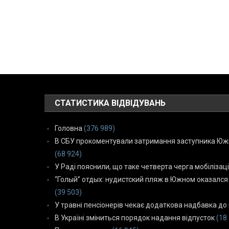
СТАТИСТИКА ВІДВІДУВАНЬ
Головна
(376 989)
В СБУ прокоментували затримання заступника Южн
(68 924)
У Раді пояснили, що таке четверта черга мобілізаці
“Голый” отдых: нудистский пляж в Южном оказался
(39 503)
У травні пенсіонерів чекає додаткова надбавка до 
В Україні зміниться порядок надання відпусток
(18