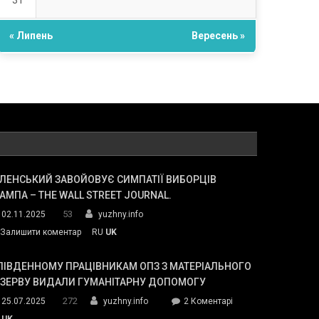
31
« Липень
Вересень »
ЛЕНСЬКИЙ ЗАВОЙОВУЄ СИМПАТІЇ ВИБОРЦІВ
АМПА – THE WALL STREET JOURNAL.
53
02.11.2025
yuzhny.info
on
Залишити коментар
RU
UK
Зеленський
завойовує
ПІВДЕННОМУ ПРАЦІВНИКАМ ОПЗ З МАТЕРІАЛЬНОГО
симпатії
ЕЗЕРВУ ВИДАЛИ ГУМАНІТАРНУ ДОПОМОГУ
виборців
272
до
25.07.2025
yuzhny.info
2 Коментарі
Трампа
У