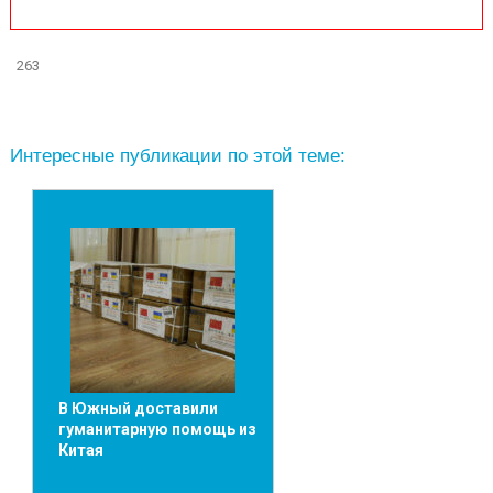
263
Интересные публикации по этой теме:
В Южный доставили
гуманитарную помощь из
Китая