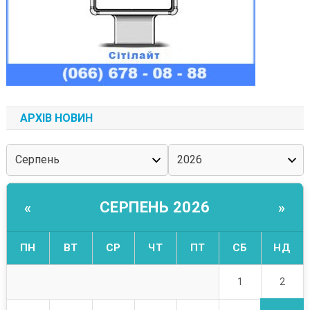
АРХІВ НОВИН
СЕРПЕНЬ 2026
«
»
ПН
ВТ
СР
ЧТ
ПТ
СБ
НД
2
1