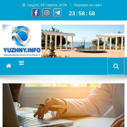
Неділя, 09 Серпня, 2026
Реклама на сайті
23
:
58
:
59
YUZHNY.INFO
информационный портал города Южный