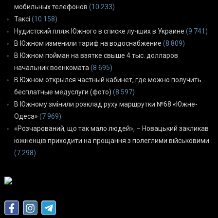
мобильных телефонов
(10 233)
Таксі
(10 158)
Нудистский пляж Южного в списке лучших в Украине
(9 741)
В Южном изменили тариф на водоснабжение
(8 809)
В Южном пойман на взятке свыше 4 тыс. долларов
начальник военкомата
(8 695)
В Южном открылся частный кабинет, где можно получить
бесплатные медуслуги (фото)
(8 597)
В Южному змінили розклад руху маршрутки №68 «Южне-
Одеса»
(7 969)
«Розчарований, що так мало людей», – Новацький закликав
южненців приходити на прощання з полеглими військовими
(7 298)