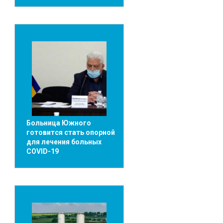
Больница Южного
готовится стать опорной
для лечения больных
COVID-19