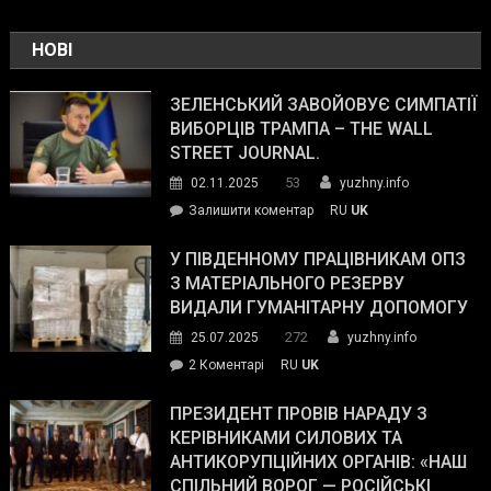
НОВІ
ЗЕЛЕНСЬКИЙ ЗАВОЙОВУЄ СИМПАТІЇ
ВИБОРЦІВ ТРАМПА – THE WALL
STREET JOURNAL.
53
02.11.2025
yuzhny.info
on
Залишити коментар
RU
UK
Зеленський
завойовує
У ПІВДЕННОМУ ПРАЦІВНИКАМ ОПЗ
симпатії
З МАТЕРІАЛЬНОГО РЕЗЕРВУ
виборців
ВИДАЛИ ГУМАНІТАРНУ ДОПОМОГУ
Трампа
272
25.07.2025
yuzhny.info
–
до
2 Коментарі
RU
UK
The
У
Wall
Південному
ПРЕЗИДЕНТ ПРОВІВ НАРАДУ З
Street
працівникам
КЕРІВНИКАМИ СИЛОВИХ ТА
Journal.
ОПЗ
АНТИКОРУПЦІЙНИХ ОРГАНІВ: «НАШ
з
СПІЛЬНИЙ ВОРОГ — РОСІЙСЬКІ