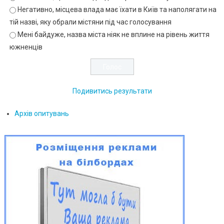
Негативно, місцева влада має їхати в Київ та наполягати на
тій назві, яку обрали містяни під час голосування
Мені байдуже, назва міста ніяк не вплине на рівень життя
южненців
Подивитись результати
Архів опитувань