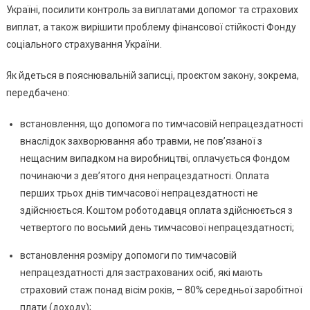
Лікарняних
Україні, посилити контроль за виплатами допомог та страхових
виплат, а також вирішити проблему фінансової стійкості Фонду
соціального страхування України.
Як йдеться в пояснювальній записці, проєктом закону, зокрема,
передбачено:
встановлення, що допомога по тимчасовій непрацездатності
внаслідок захворювання або травми, не пов’язаної з
нещасним випадком на виробництві, оплачується Фондом
починаючи з дев’ятого дня непрацездатності. Оплата
перших трьох днів тимчасової непрацездатності не
здійснюється. Коштом роботодавця оплата здійснюється з
четвертого по восьмий день тимчасової непрацездатності;
встановлення розміру допомоги по тимчасовій
непрацездатності для застрахованих осіб, які мають
страховий стаж понад вісім років, – 80% середньої заробітної
плати (доходу);