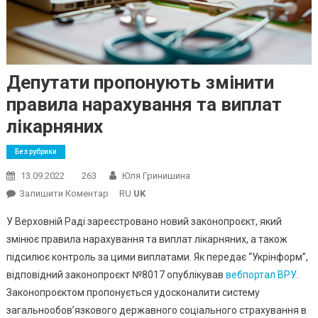
Депутати пропонують змінити
правила нарахування та виплат
лікарняних
Без рубрики
13.09.2022
263
Юля Гринишина
On
Залишити Коментар
RU
UK
Депутати
У Верховній Раді зареєстровано новий законопроєкт, який
Пропонують
змінює правила нарахування та виплат лікарняних, а також
Змінити
підсилює контроль за цими виплатами. Як передає “Укрінформ”,
Правила
відповідний законопроєкт №8017 опублікував
Нарахування
вебпортал ВРУ
.
Та
Законопроєктом пропонується удосконалити систему
Виплат
загальнообов’язкового державного соціального страхування в