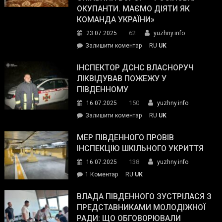
матеріального
ОКУПАНТИ. МАЄМО ДІЯТИ ЯК
резерву
КОМАНДА УКРАЇНИ»
видали
62
23.07.2025
yuzhny.info
гуманітарну
on
Залишити коментар
RU
UK
допомогу
Президент
провів
ІНСПЕКТОР ДСНС ВЛАСНОРУЧ
нараду
ЛІКВІДУВАВ ПОЖЕЖУ У
з
ПІВДЕННОМУ
керівниками
150
16.07.2025
yuzhny.info
силових
on
Залишити коментар
RU
UK
та
Інспектор
антикорупційних
ДСНС
МЕР ПІВДЕННОГО ПРОВІВ
органів:
власноруч
ІНСПЕКЦІЮ ШКІЛЬНОГО УКРИТТЯ
«Наш
ліквідував
спільний
138
16.07.2025
yuzhny.info
пожежу
ворог
до
1 Коментар
RU
UK
у
—
Мер
Південному
російські
Південного
ВЛАДА ПІВДЕННОГО ЗУСТРІЛАСЯ З
окупанти.
провів
ПРЕДСТАВНИКАМИ МОЛОДІЖНОЇ
Маємо
інспекцію
РАДИ: ЩО ОБГОВОРЮВАЛИ