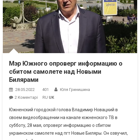
Мэр Южного опроверг информацию о
сбитом самолете над Новыми
Билярами
28.05.2022
401
Юля Гринишина
До
2 Коментарі
RU
UK
Мэр
Южненский городской голова Владимир Новацкий в
Южного
своем видеообращении на канале южненского ТВ в
Опроверг
субботу, 28 мая, опроверг информацию о сбитом
Информацию
украинском самолете над пгт Новые Биляры. Он озвучил,
О