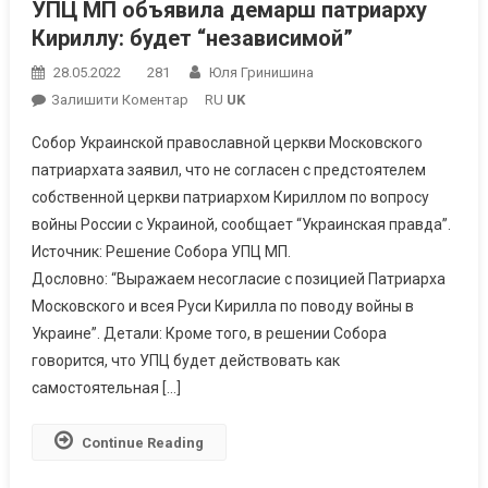
УПЦ МП объявила демарш патриарху
Кириллу: будет “независимой”
28.05.2022
281
Юля Гринишина
On
Залишити Коментар
RU
UK
УПЦ
Собор Украинской православной церкви Московского
МП
патриархата заявил, что не согласен с предстоятелем
Объявила
собственной церкви патриархом Кириллом по вопросу
Демарш
войны России с Украиной, сообщает “Украинская правда”.
Патриарху
Кириллу:
Источник: Решение Собора УПЦ МП.
Будет
Дословно: “Выражаем несогласие с позицией Патриарха
“независимой”
Московского и всея Руси Кирилла по поводу войны в
Украине”. Детали: Кроме того, в решении Собора
говорится, что УПЦ будет действовать как
самостоятельная […]
Continue Reading