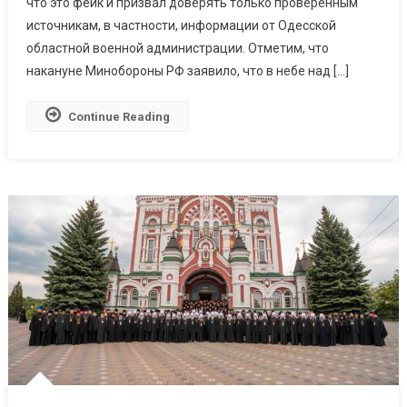
Сбитом
что это фейк и призвал доверять только проверенным
Самолете
источникам, в частности, информации от Одесской
Над
областной военной администрации. Отметим, что
Новыми
накануне Минобороны РФ заявило, что в небе над […]
Билярами
Continue Reading