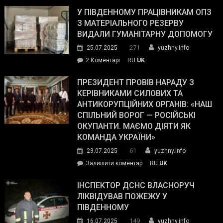
завойовує
У ПІВДЕННОМУ ПРАЦІВНИКАМ ОПЗ
симпатії
З МАТЕРІАЛЬНОГО РЕЗЕРВУ
виборців
ВИДАЛИ ГУМАНІТАРНУ ДОПОМОГУ
Трампа
271
25.07.2025
yuzhny.info
–
до
2 Коментарі
RU
UK
The
У
Wall
Південному
ПРЕЗИДЕНТ ПРОВІВ НАРАДУ З
Street
працівникам
КЕРІВНИКАМИ СИЛОВИХ ТА
Journal.
ОПЗ
АНТИКОРУПЦІЙНИХ ОРГАНІВ: «НАШ
з
СПІЛЬНИЙ ВОРОГ — РОСІЙСЬКІ
матеріального
ОКУПАНТИ. МАЄМО ДІЯТИ ЯК
резерву
КОМАНДА УКРАЇНИ»
видали
61
23.07.2025
yuzhny.info
гуманітарну
on
Залишити коментар
RU
UK
допомогу
Президент
провів
ІНСПЕКТОР ДСНС ВЛАСНОРУЧ
нараду
ЛІКВІДУВАВ ПОЖЕЖУ У
з
ПІВДЕННОМУ
керівниками
149
16.07.2025
yuzhny.info