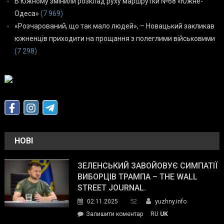
В Южному змінили розклад руху маршрутки №68 «Южне-
Одеса»
(7 969)
«Розчарований, що так мало людей», – Новацький закликав
южненців приходити на прощання з полеглими військовими
(7 298)
НОВІ
ЗЕЛЕНСЬКИЙ ЗАВОЙОВУЄ СИМПАТІЇ
ВИБОРЦІВ ТРАМПА – THE WALL
STREET JOURNAL.
52
02.11.2025
yuzhny.info
on
Залишити коментар
RU
UK
Зеленський