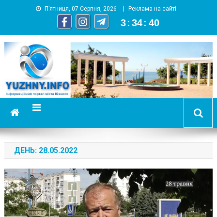
П’ятниця, 07 Серпня, 2026
Реклама на сайті
3
:
34
:
41
YUZHNY.INFO
информационный портал города Южный
ДЕНЬ:
28.05.2022