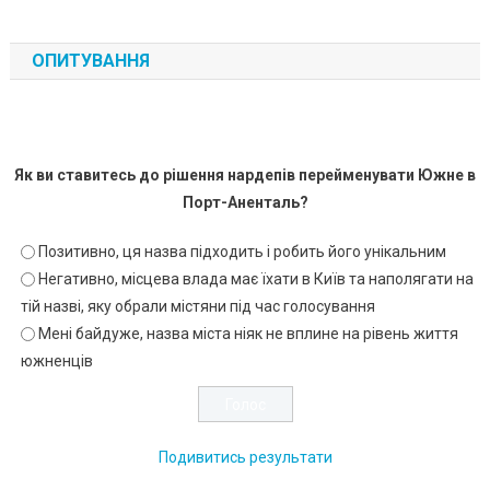
ОПИТУВАННЯ
Як ви ставитесь до рішення нардепів перейменувати Южне в
Порт-Аненталь?
Позитивно, ця назва підходить і робить його унікальним
Негативно, місцева влада має їхати в Київ та наполягати на
тій назві, яку обрали містяни під час голосування
Мені байдуже, назва міста ніяк не вплине на рівень життя
южненців
Подивитись результати