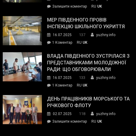
силових
on
Залишити коментар
RU
UK
та
Інспектор
антикорупційних
ДСНС
МЕР ПІВДЕННОГО ПРОВІВ
органів:
власноруч
ІНСПЕКЦІЮ ШКІЛЬНОГО УКРИТТЯ
«Наш
ліквідував
спільний
137
16.07.2025
yuzhny.info
пожежу
ворог
до
1 Коментар
RU
UK
у
—
Мер
Південному
російські
Південного
ВЛАДА ПІВДЕННОГО ЗУСТРІЛАСЯ З
окупанти.
провів
ПРЕДСТАВНИКАМИ МОЛОДІЖНОЇ
Маємо
інспекцію
РАДИ: ЩО ОБГОВОРЮВАЛИ
діяти
шкільного
133
16.07.2025
yuzhny.info
як
укриття
команда
до
1 Коментар
RU
UK
України»
Влада
Південного
ДЕНЬ ПРАЦІВНИКІВ МОРСЬКОГО ТА
зустрілася
РІЧКОВОГО ФЛОТУ
з
118
02.07.2025
yuzhny.info
представниками
on
Залишити коментар
RU
UK
молодіжної
День
ради:
працівників
що