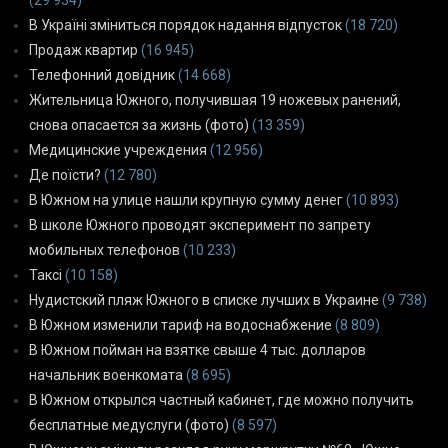
В Україні зміниться порядок надання відпусток
(18 720)
Продаж квартир
(16 945)
Телефонний довідник
(14 668)
Жительница Южного, получившая 19 ножевых ранений,
снова опасается за жизнь (фото)
(13 359)
Медицинские учреждения
(12 956)
Де поїсти?
(12 780)
В Южном на улице нашли крупную сумму денег
(10 893)
В школе Южного проводят эксперимент по запрету
мобильных телефонов
(10 233)
Таксі
(10 158)
Нудистский пляж Южного в списке лучших в Украине
(9 738)
В Южном изменили тариф на водоснабжение
(8 809)
В Южном пойман на взятке свыше 4 тыс. долларов
начальник военкомата
(8 695)
В Южном открылся частный кабинет, где можно получить
бесплатные медуслуги (фото)
(8 597)