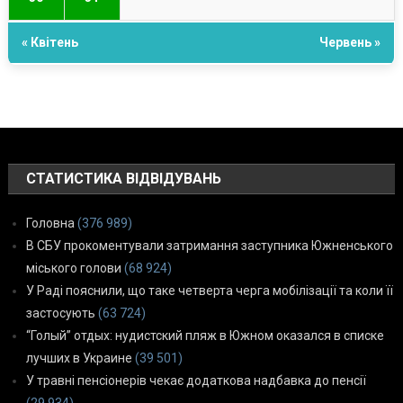
« Квітень
Червень »
СТАТИСТИКА ВІДВІДУВАНЬ
Головна
(376 989)
В СБУ прокоментували затримання заступника Южненського
міського голови
(68 924)
У Раді пояснили, що таке четверта черга мобілізації та коли її
застосують
(63 724)
“Голый” отдых: нудистский пляж в Южном оказался в списке
лучших в Украине
(39 501)
У травні пенсіонерів чекає додаткова надбавка до пенсії
(29 934)