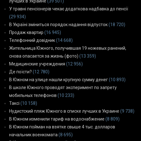
лучших в Украине
(39 501)
У травні пенсіонерів чекає додаткова надбавка до пенсії
(29 934)
В Україні зміниться порядок надання відпусток
(18 720)
Продаж квартир
(16 945)
Телефонний довідник
(14 668)
Жительница Южного, получившая 19 ножевых ранений,
снова опасается за жизнь (фото)
(13 359)
Медицинские учреждения
(12 956)
Де поїсти?
(12 780)
В Южном на улице нашли крупную сумму денег
(10 893)
В школе Южного проводят эксперимент по запрету
мобильных телефонов
(10 233)
Таксі
(10 158)
Нудистский пляж Южного в списке лучших в Украине
(9 738)
В Южном изменили тариф на водоснабжение
(8 809)
В Южном пойман на взятке свыше 4 тыс. долларов
начальник военкомата
(8 695)