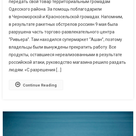
передать свой товар территориальным громадам
В
Одесского района. За помощь поблагодарили
ТРЦ
“Ривьера”
в Черноморской и Красносельской громадах. Напомним,
Раздали
в результате ракетных обстрелов россиян 9 мая была
Людям
разрушена часть торгово-развлекательного центра
“Ривьера”. Там находился супермаркет “Ашан”, поэтому
владельцы были вынуждены прекратить работу. Все
продукты, оставшиеся нереализованными в результате
российской атаки, руководство магазина решило раздать
людям. «С разрешения […]
Continue Reading