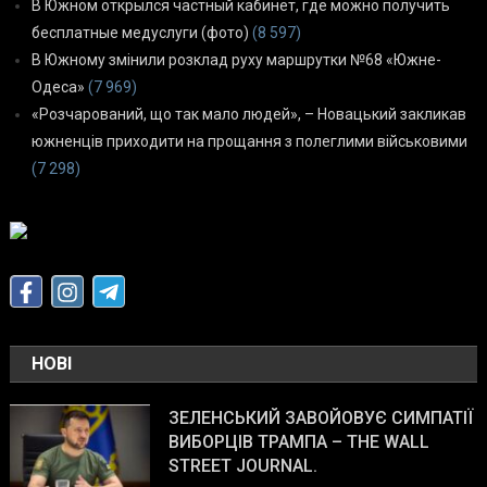
В Южном открылся частный кабинет, где можно получить
бесплатные медуслуги (фото)
(8 597)
В Южному змінили розклад руху маршрутки №68 «Южне-
Одеса»
(7 969)
«Розчарований, що так мало людей», – Новацький закликав
южненців приходити на прощання з полеглими військовими
(7 298)
НОВІ
ЗЕЛЕНСЬКИЙ ЗАВОЙОВУЄ СИМПАТІЇ
ВИБОРЦІВ ТРАМПА – THE WALL
STREET JOURNAL.