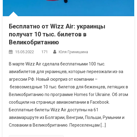
Бесплатно от Wizz Air: украинцы
получат 10 тыс. билетов в
Великобританию
15.05.2022
171
Юля Гринишина
В марте Wizz Air сделала бесплатными 100 тыс.
авиабилетов для украинцев, которые переезжали из-за
агрессии РФ. Новый сюрприз от компании –
безвозмездные 10 тыс. билетов для беженцев, летящих в
Великобританию по программе Homes for Ukraine. Об этом
сообщили на странице авиакомпании в Facebook.
Бесплатные билеты Wizz Air доступны на 61
авиамаршруте из Болгарии, Венгрии, Польши, Румынии и
Словакии в Великобританию. Переселенцам […]