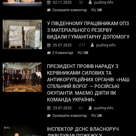
52
02.11.2025
yuzhny.info
on
Залишити коментар
RU
UK
Зеленський
завойовує
У ПІВДЕННОМУ ПРАЦІВНИКАМ ОПЗ
симпатії
З МАТЕРІАЛЬНОГО РЕЗЕРВУ
виборців
ВИДАЛИ ГУМАНІТАРНУ ДОПОМОГУ
Трампа
271
25.07.2025
yuzhny.info
–
до
2 Коментарі
RU
UK
The
У
Wall
Південному
ПРЕЗИДЕНТ ПРОВІВ НАРАДУ З
Street
працівникам
КЕРІВНИКАМИ СИЛОВИХ ТА
Journal.
ОПЗ
АНТИКОРУПЦІЙНИХ ОРГАНІВ: «НАШ
з
СПІЛЬНИЙ ВОРОГ — РОСІЙСЬКІ
матеріального
ОКУПАНТИ. МАЄМО ДІЯТИ ЯК
резерву
КОМАНДА УКРАЇНИ»
видали
61
23.07.2025
yuzhny.info
гуманітарну
on
Залишити коментар
RU
UK
допомогу
Президент
провів
ІНСПЕКТОР ДСНС ВЛАСНОРУЧ
нараду
ЛІКВІДУВАВ ПОЖЕЖУ У