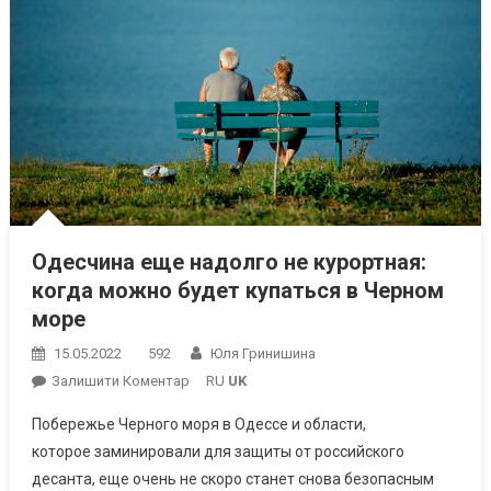
Одесчина еще надолго не курортная:
когда можно будет купаться в Черном
море
15.05.2022
592
Юля Гринишина
On
Залишити Коментар
RU
UK
Одесчина
Побережье Черного моря в Одессе и области,
Еще
которое заминировали для защиты от российского
Надолго
десанта, еще очень не скоро станет снова безопасным
Не