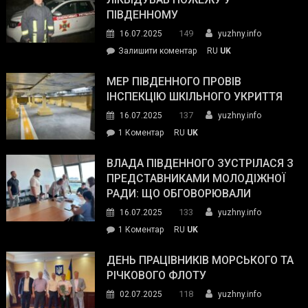
з
ПІВДЕННОМУ
керівниками
149
16.07.2025
yuzhny.info
силових
on
Залишити коментар
RU
UK
та
Інспектор
антикорупційних
ДСНС
МЕР ПІВДЕННОГО ПРОВІВ
органів:
власноруч
ІНСПЕКЦІЮ ШКІЛЬНОГО УКРИТТЯ
«Наш
ліквідував
спільний
137
16.07.2025
yuzhny.info
пожежу
ворог
до
1 Коментар
RU
UK
у
—
Мер
Південному
російські
Південного
ВЛАДА ПІВДЕННОГО ЗУСТРІЛАСЯ З
окупанти.
провів
ПРЕДСТАВНИКАМИ МОЛОДІЖНОЇ
Маємо
інспекцію
РАДИ: ЩО ОБГОВОРЮВАЛИ
діяти
шкільного
133
16.07.2025
yuzhny.info
як
укриття
команда
до
1 Коментар
RU
UK
України»
Влада
Південного
ДЕНЬ ПРАЦІВНИКІВ МОРСЬКОГО ТА
зустрілася
РІЧКОВОГО ФЛОТУ
з
118
02.07.2025
yuzhny.info
представниками