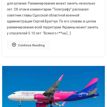
для купания. Разминирование может занять несколько
Курортная:
Когда
лет. Об этом в комментарии “Телеграфу” рассказал
Можно
советник главы Одесской областной военной
Будет
администрации Сергей Братчук. По его словам, в целом
Купаться
разминирование всей территории Украины может занять
В
у спасателей 5-10 лет: “Всякого г**на […]
Черном
Море
Continue Reading