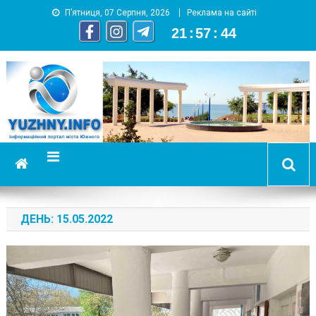
П’ятниця, 07 Серпня, 2026
Реклама на сайті
21
:
57
:
45
YUZHNY.INFO
информационный портал города Южный
ДЕНЬ:
15.05.2022