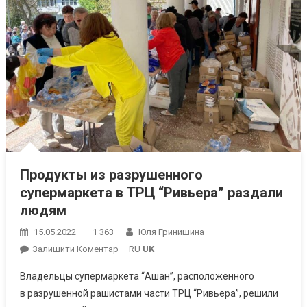
Продукты из разрушенного
супермаркета в ТРЦ “Ривьера” раздали
людям
15.05.2022
1 363
Юля Гринишина
On
Залишити Коментар
RU
UK
Продукты
Владельцы супермаркета “Ашан”, расположенного
Из Разрушенного
в разрушенной рашистами части ТРЦ “Ривьера”, решили
Супермаркета