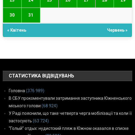
23
24
25
26
27
28
29
30
31
« Квітень
Червень »
СТАТИСТИКА ВІДВІДУВАНЬ
Головна
(376 989)
В СБУ прокоментували затримання заступника Южненського
міського голови
(68 924)
У Раді пояснили, що таке четверта черга мобілізації та коли її
застосують
(63 724)
“Голый” отдых: нудистский пляж в Южном оказался в списке