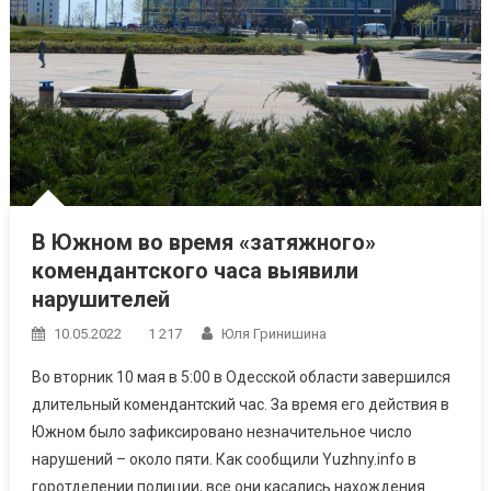
В Южном во время «затяжного»
комендантского часа выявили
нарушителей
10.05.2022
1 217
Юля Гринишина
Во вторник 10 мая в 5:00 в Одесской области завершился
длительный комендантский час. За время его действия в
Южном было зафиксировано незначительное число
нарушений – около пяти. Как сообщили Yuzhny.info в
горотделении полиции, все они касались нахождения