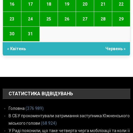
16
17
18
19
20
21
22
23
24
25
26
27
28
29
30
31
« Квітень
Червень »
СТАТИСТИКА ВІДВІДУВАНЬ
Головна
(376 989)
В СБУ прокоментували затримання заступника Южненського
міського голови
(68 924)
У Раді пояснили, що таке четверта черга мобілізації та коли її