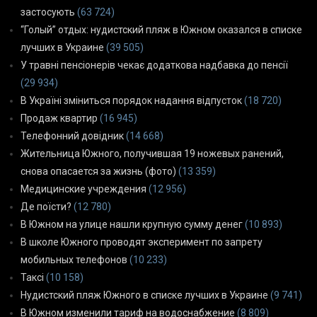
застосують
(63 724)
“Голый” отдых: нудистский пляж в Южном оказался в списке
лучших в Украине
(39 505)
У травні пенсіонерів чекає додаткова надбавка до пенсії
(29 934)
В Україні зміниться порядок надання відпусток
(18 720)
Продаж квартир
(16 945)
Телефонний довідник
(14 668)
Жительница Южного, получившая 19 ножевых ранений,
снова опасается за жизнь (фото)
(13 359)
Медицинские учреждения
(12 956)
Де поїсти?
(12 780)
В Южном на улице нашли крупную сумму денег
(10 893)
В школе Южного проводят эксперимент по запрету
мобильных телефонов
(10 233)
Таксі
(10 158)
Нудистский пляж Южного в списке лучших в Украине
(9 741)
В Южном изменили тариф на водоснабжение
(8 809)