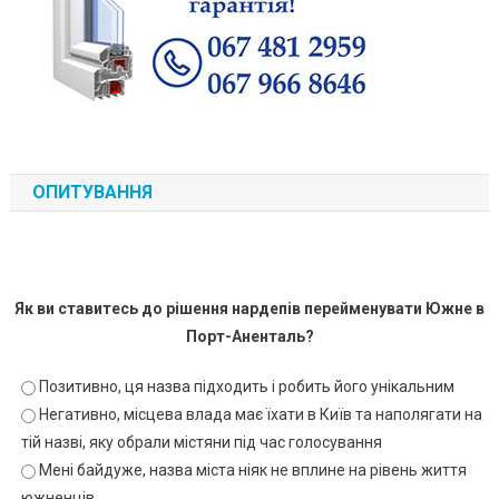
ОПИТУВАННЯ
Як ви ставитесь до рішення нардепів перейменувати Южне в
Порт-Аненталь?
Позитивно, ця назва підходить і робить його унікальним
Негативно, місцева влада має їхати в Київ та наполягати на
тій назві, яку обрали містяни під час голосування
Мені байдуже, назва міста ніяк не вплине на рівень життя
южненців