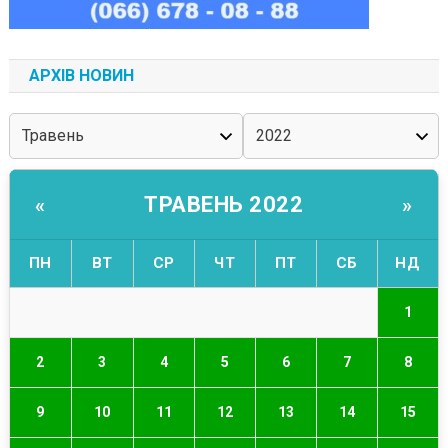
АРХІВ НОВИН
ТРАВЕНЬ 2022
«
»
ПН
ВТ
СР
ЧТ
ПТ
СБ
НД
1
2
3
4
5
6
7
8
9
10
11
12
13
14
15