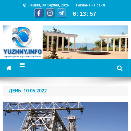
Неділя, 09 Серпня, 2026
Реклама на сайті
6
:
13
:
58
YUZHNY.INFO
информационный портал города Южный
ДЕНЬ:
10.05.2022